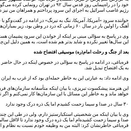
خود را در راه‌پیمایی روز قدس سال ۲
رژیم غاصب اسرائیل به اجرای این سرود پرداختم و همراهان من نیز در 
خواننده سرود «آمریکا، آمریکا، ننگ به نیرنگ» در ادامه در گفت‌وگو با
آهنگ را اولین بار در سال ۶۰ زمانی که درد در وطن بود، زیر بمباران‌های هوایی دشمن در تهران ساخته که در عرض ۴۸ ساعت در همه‌جا منتشر شده است.
وی در پاسخ به سؤالی مبنی بر اینکه از خواندن این سرود پشیمان هستی
این سال‌ها تغییر نکرده و شاید بدتر هم شده است، به همین دلیل این
بعد از جنگ و رحلت امام(ره) موسیقی افتضاح شده
قره‌باغی، در ادامه در پاسخ به سؤالی در خصوص اینکه در حال حاضر ک
به یک افتضاح تبدیل شد.
وی ادامه داد: به عبارتی این به خاطر حمله‌ای بود که از غرب به ایر
این هنرمند پیشکسوت تبریزی، با بیان اینکه متأسفانه سازمان‌های فرهن
خواهد ماند و به خاطر این مسائل با این سازمان‌ها کار نمی‌کنم و اگر
۳۰ سال در صدا و سیما زحمت‌ کشیدم اما یک‌ ذره درک وجود ندارد
صدا و سیما زحمت‌ کشیده‌ام اما یک‌ ذره درک وجود ندارد تا لااقل سالی ی
قره‌باغی خاطرنشان کرد: البته من به وظیفه خودم نسبت به‌ نظام و انق