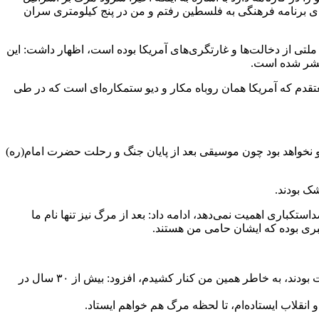
» این بود که برای برنامه فرهنگی به فلسطین رفتم و من در پنج کیلومتری سران
ه ملتی از دخالت‌ها و غارتگری‌های آمریکا بوده است، اظهار داشت: این
عتقدم که آمریکا همان روباه مکار و دیو ستمکاره‌ای است که در طی
 و نخواهد بود چون موسیقی بعد از پایان جنگ و رحلت حضرت امام(ره)
شک بودند.
کباری اهمیت نمی‌دهد، ادامه داد: بعد از مرگ نیز تنها نام ما
رهبری بوده که ایشان حامی من هستند.
وی با بیان اینکه من شخصیتی استکبارستیز دارم، ولی در طی این چند سال مسیر به یک‌طرف دیگری سوق داده شد و مدیران به دنبال مادیات بودند، به خاطر همین من کنار کشیدم، افزود: بیش از ۳۰ سال در
 انقلاب ایستاده‌ام، تا لحظه مرگ هم خواهم ایستاد.