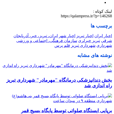
لینک کوتاه :
https://qalampress.ir/?p=146268
برچسب ها
اخبار ایران
اخبار تبریز
اخبار شهر
ایران، تبریز، خبر، آذربایجان
شرقی
تبریز خبرلری
سازمان فرهنگی، اجتماعی و ورزشی
شهرداری
شهرداری تبریز
قلم پرس
نوشته های مشابه
بخش دندانپزشکی درمانگاه "مهرمادر" شهرداری تبریز
راه اندازی شد
برپایی ایستگاه صلواتی توسط پایگاه بسیج قمر