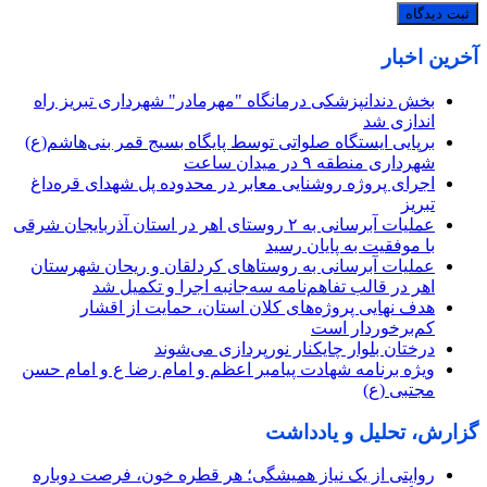
آخرین اخبار
بخش دندانپزشکی درمانگاه "مهرمادر" شهرداری تبریز راه
اندازی شد
برپایی ایستگاه صلواتی توسط پایگاه بسیج قمر بنی‌هاشم(ع)
شهرداری منطقه ۹ در میدان ساعت
اجرای پروژه روشنایی معابر در محدوده پل شهدای قره‌داغ
تبریز
عملیات آبرسانی به ۲ روستای اهر در استان آذربایجان شرقی
با موفقیت به پایان رسید
عملیات آبرسانی به روستاهای کردلقان و ریحان شهرستان
اهر در قالب تفاهم‌نامه سه‌جانبه اجرا و تکمیل شد
هدف نهایی پروژه‌های کلان استان، حمایت از اقشار
کم‌برخوردار است
درختان بلوار چایکنار نورپردازی می‌شوند
ویژه برنامه شهادت پیامبر اعظم و امام رضا ع و امام حسن
مجتبی (ع)
گزارش، تحلیل و یادداشت
روایتی از یک نیاز همیشگی؛ هر قطره خون، فرصت دوباره