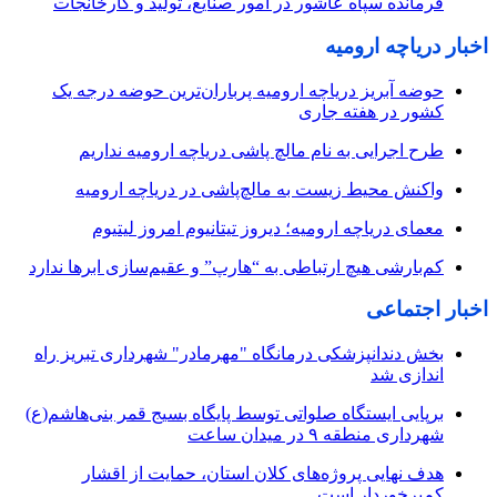
فرمانده سپاه عاشور در امور صنایع، تولید و کارخانجات
اخبار دریاچه ارومیه
حوضه آبریز دریاچه ارومیه پرباران‌ترین حوضه‌ درجه یک
کشور در هفته جاری
طرح اجرایی به نام مالچ پاشی دریاچه ارومیه نداریم
واکنش محیط زیست به مالچ‌پاشی در دریاچه ارومیه
معمای دریاچه ارومیه؛ دیروز تیتانیوم امروز لیتیوم
کم‌بارشی هیچ ارتباطی به “هارپ” و عقیم‌سازی ابرها ندارد
اخبار اجتماعی
بخش دندانپزشکی درمانگاه "مهرمادر" شهرداری تبریز راه
اندازی شد
برپایی ایستگاه صلواتی توسط پایگاه بسیج قمر بنی‌هاشم(ع)
شهرداری منطقه ۹ در میدان ساعت
هدف نهایی پروژه‌های کلان استان، حمایت از اقشار
کم‌برخوردار است