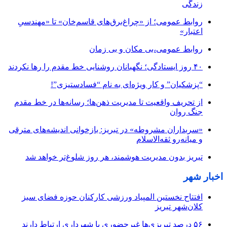
زندگی
روابط عمومی؛ از «چراغ‌برق‌های قاسم‌خان» تا «مهندسیِ
اعتبار»
روابط عمومی،بی مکان و بی زمان
۴۰ روز ایستادگی؛ نگهبانان روشنایی خط مقدم را رها نکردند
“پزشکیان” و کار ویژه‌ای به نام “فسادستیزی”!
از تحریف واقعیت تا مدیریت ذهن‌ها؛ رسانه‌ها در خط مقدم
جنگ روان
«سربداران مشروطه» در تبریز: بازخوانی اندیشه‌های مترقی
و میانه‌رو ثقه‌الاسلام
تبریز بدون مدیریت هوشمند، هر روز شلوغ‌تر خواهد شد
اخبار شهر
افتتاح نخستین المپیاد ورزشی کارکنان حوزه فضای سبز
کلان‌شهر تبریز
۵۶ درصد تبریزی‌ها غیرحضوری با شهرداری ارتباط دارند