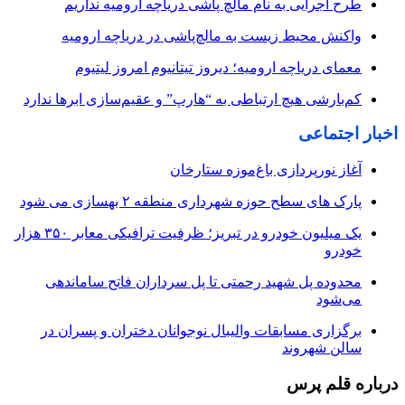
طرح اجرایی به نام مالچ پاشی دریاچه ارومیه نداریم
واکنش محیط زیست به مالچ‌پاشی در دریاچه ارومیه
معمای دریاچه ارومیه؛ دیروز تیتانیوم امروز لیتیوم
کم‌بارشی هیچ ارتباطی به “هارپ” و عقیم‌سازی ابرها ندارد
اخبار اجتماعی
آغاز نورپردازی باغ‌موزه ستارخان
پارک های سطح حوزه شهرداری منطقه ۲ بهسازی می شود
یک میلیون خودرو در تبریز؛ ظرفیت ترافیکی معابر ۳۵۰ هزار
خودرو
محدوده پل شهید رحمتی تا پل سرداران فاتح ساماندهی
می‌شود
برگزاری مسابقات والیبال نوجوانان دختران و پسران در
سالن شهروند
درباره قلم پرس