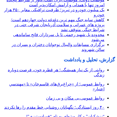
امروز تنها با همدلی و آرامش امکان‌پذیر است
یک میلیون خودرو در تبریز؛ ظرفیت ترافیکی معابر ۳۵۰ هزار
خودرو
کاهش سایه جنگ مهم ‌ترین دغدغه دولت چهاردهم است/
پروژه ‌های عمرانی و سلامت آذربایجان شرقی حتی در
شرایط جنگی متوقف نشد
محدوده پل شهید رحمتی تا پل سرداران فاتح ساماندهی
می‌شود
برگزاری مسابقات والیبال نوجوانان دختران و پسران در
سالن شهروند
گزارش، تحلیل و یادداشت
روایتی از یک نیاز همیشگی؛ هر قطره خون، فرصت دوباره
زندگی
روابط عمومی؛ از «چراغ‌برق‌های قاسم‌خان» تا «مهندسیِ
اعتبار»
روابط عمومی،بی مکان و بی زمان
۴۰ روز ایستادگی؛ نگهبانان روشنایی خط مقدم را رها نکردند
“پزشکیان” و کار ویژه‌ای به نام “فسادستیزی”!