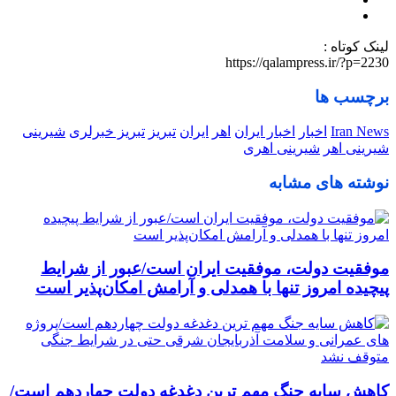
لینک کوتاه :
https://qalampress.ir/?p=2230
برچسب ها
Iran News
اخبار
اخبار ایران
اهر
ایران
تبریز
تبریز خبرلری
شیرینی
شیرینی اهر
شیرینی اهری
نوشته های مشابه
موفقیت دولت، موفقیت ایران است/عبور از شرایط
پیچیده امروز تنها با همدلی و آرامش امکان‌پذیر است
کاهش سایه جنگ مهم ‌ترین دغدغه دولت چهاردهم است/