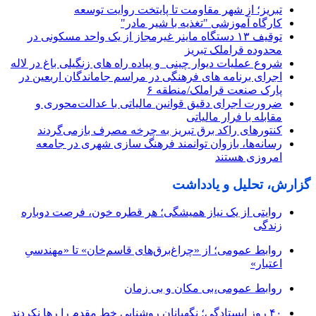
تبریز؛ از شهر مقاومت تا پایتخت روایت توسعه
کارگاه آموزشی "تغذیه با شیر مادر"
توقیف ۱۳ دستگاه ماینر غیرمجاز از یک واحد مسکونی در
محدوده قراملک تبریز
شروع عملیات دیوار چینی و پیاده راه های زنگیلی باغ در لاله
اجرای برنامه های فرهنگی در مراسم جاماندگان اربعین در
پارک صنعت قراملک/منطقه ۶
ضرورت اجرای دقیق قوانین مالیاتی با عدالت‌محوری و
مقابله با فرار مالیاتی
کنتورهای راکد برق تبریز به چرخه مصرف بازمی‌گردند
رسانه‌ها، بازوان توانمند فرهنگ‌ سازی شهری در جامعه
امروزی هستند
گزارش، تحلیل و یادداشت
روایتی از یک نیاز همیشگی؛ هر قطره خون، فرصت دوباره
زندگی
روابط عمومی؛ از «چراغ‌برق‌های قاسم‌خان» تا «مهندسیِ
اعتبار»
روابط عمومی،بی مکان و بی زمان
۴۰ روز ایستادگی؛ نگهبانان روشنایی خط مقدم را رها نکردند