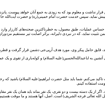
ش قرار نداشت و معلوم بود که به زودی به جمع آنان خواهد پیوست. پا
صیبش نماید. سپس خدمت حضرت امام خمینی(ره) و حضرت آیت‌الله خامنه
عملیات بدر در تاریخ ۲۵/۱۱/۶۳، به خاطر شرایط حساس عملیات، طبق معمول، به خطرناکترین ص
 تثبیت نماید، که در نبردی دلیرانه، براثر اصابت تیر مستقیم مزدورا
ند، قایق حامل پیکر وی، مورد هدف آرپی‌جی دشمن قرار گرفت و قطره
شین به اباعبدالله‌الحسین(علیه السلام) و کوله‌باری از تقوی و یک 
 تاکید می‌کنم. شما باید مثل حضرت ابراهیم(علیه السلام) باشید که 
ومت استفاده کینم.
 اگر از یک دسته بیست و دو نفری، یک نفر بماند باید همان یک نفر مقاو
الله تعالی فرجه الشریف) است. اصل، آنها هستند و ما موقت هستیم،