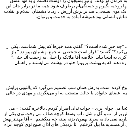
 فرمان او بودند. او نیز بسیجیان را دوست داشت و به آنها عشق
نها روحیه بگیرم و خستگی‌ام برطرف شود. همه ما در برابر جان این
یک موی بسیجی،‌ صد برابرش ارزش دارد. با دشمنان اسلام و انقلاب
شاش. انسانی بود همیشه آماده به خدمت و پرتوان.
ید: “چه خبر شده است‌؟” گفتم‌: همه خبرها که پیش شماست‌. یکی از
‌کنید؟” گفتند: “قرار است شخصی به جمع بهشتیان بپیوندد‌.” باز
 به اینجا بیاید‌. خلاصه آقا ملائکه را خیلی به زحمت انداختی‌.”
زه دهند که به بهشت برویم‌! جلو در بهشت می‌ایستند و راهمان
سوخ کرده است‌. پدرش همان شب تصمیم می‌گیرد که پالتویی برایش
. همه اعضای خانواده با حالت متعجب به او می‌نگرند، و مهدی در حالی
جا می خوای بری » جواب نداد. اصرار کردم . بالاخره گفت : « می
چه هایش پر از آب و گل و شل . آب وسط کوچه صاف می رفت توی یکی از
 داریم نمی یاد یه سری بهمون بزنه ببینه چه میکشیم . » آقا مهدی بهش
 از همسایه ها بیل گرفتیم . تا نزدیکی های اذان صبح توی کوچه آبراه