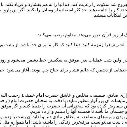
ح شد سکوت را رعایت کند، دندانها را به هم بفشارد و فریاد نکند. با ه
کار را ادامه دهید. حداکثر استفاده از وسایل را بکنید. اگر این پارو بش
ن امکانات هستیم.
از زیر قرآن عبور می‌دهد. مداوم توصیه می‌کند:
ه الشریف) را زمزمه کنید. دعا کنید که کار ما برای خدا باشد. از پشت بی
 در اولین شب عملیات بدر، موفق به شکستن خط دشمن می‌شود و روز بع
حدهایی از دشمن که عالم فشار برای جناح چپ بودند، آغاز می‌شود. ح
گزاری صادق، صمیمی، مخلص و عاشق حضرت امام خمینی( رحمت الله علیه 
یشات آن بزرگوار تنظیم نماید، با دقت به سخنان حضرت امام ( رحمت 
ه‌اش سفارش کرده بود که سخنرانی آن حضرت را ضبط کنند و اگر موفق 
چشمان ما باشد تا همیشه آنها را ببینیم و از یاد نبریم.
بودن زمینه‌های مساعد، به مظاهر مادی دنیا و لذایذ آن پشت پا زده بود
ایی که داشت می‌توانست مرفه‌ترین زندگی را داشته باشد؛ اما همواره م