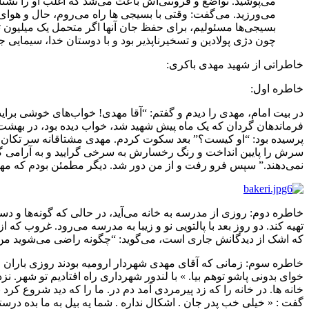
می‌پوشید. تواضع و فروتنی‌اش باعث می‌شد که اغلب او را نشنا
می‌ورزید. می‌گفت: وقتی با بسیجی ها راه می‌روم، حال و هوای 
بسیجی‌ها مسئولیم، برای حفظ جان آنها اگر متحمل یک میلیون ت
چون دژی پولادین و تسخیرناپذیر بود و با دوستان خدا، سیمایی 
خاطراتی از شهید مهدی باکری:
خاطره اول:
در بیت امام‌، مهدی را دیدم و گفتم‌: “آقا مهدی‌! خواب‌های خوشی بر
فرماندهان گردان که یک ماه پیش شهید شد، خواب دیده بود، در بهشت من
پرسیده بود: “او کیست‌؟” بعد سکوت کردم‌. مهدی مشتاقانه سر تکان داد 
سرش را پایین انداخت و رنگ رخسارش به سرخی گرایید و به آرامی گفت‌:
نمی‌دهند‌.” سپس فرو رفت و از من دور شد‌. دیگر مطمئن بودم که مهد
خاطره دوم: روزی از مدرسه به خانه می‌آید، در حالی که گونه‌ها 
تهیه کند‌. دو روز بعد با پالتویی نو و زیبا به مدرسه می‌رود‌. غروب ک
که اشک از دیدگانش جاری است‌، می‌گوید: “چگونه راضی می‌شوید من پ
خاطره سوم: زمانی که آقای مهدی شهردار ارومیه بودند روزی باران خیل
خوای بدونی پاشو توهم بیا. » با لندور شهرداری راه افتادیم تو شهر
خانه ها. در خانه را که زد پیرمردی آمد دم در. ما را که دید شروع کرد
گفت : « خیلی خب پدر جان . اشکال نداره . شما یه بیل به ما بده درستش