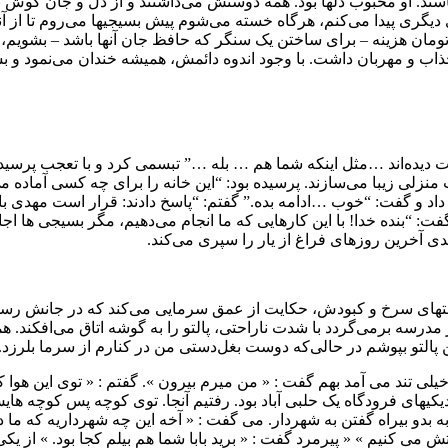
سند. او محبوب دلها بود. همه دوستش می‌داشتند و از دل و جان گوش به
دیگری پیدا می‌کنم، هرگاه خسته می‌شوم پیش بسیجیها می‌روم تا از آ
ومان هزینه – برای ساختن یک سنگر که حافظ جان آنها باشد – بشویم، 
جذاب و مهربان داشت. با وجود اندوه دائمش، همیشه خندان می‌نمود و ب
ایت دیده‌اند …‌مثل اینکه شما هم … بله …” تبسمی کرد و با تعجب پرس
زلی زیبا می‌سازند‌. پرسیده بود: “این خانه را برای چه کسی آماده می
و گفت‌: “خوب …‌ادامه بده‌.” گفتم‌: “پاسخ دادند: قرار است مهدی باکری
 “بنده خدا! با این کارهایی که ما انجام می‌دهیم‌، مگر بسیجی ها اجا
ی آخرین روزهای فراغ از یار را سپری می‌کند‌.
و دستهای سرخ و کبودش، حکایت از عمق سرمایی می‌کند که در جانش ر
ه از مدرسه برمی‌گردد با شدت ناراحتی‌، پالتو را به گوشه اتاق می‌افکند‌
التو بپوشم در حالی‌که دوست بغل‌دستی من در کنارم از سرما بلرزد.
ی تند می آمد بهم گفت : « من میرم بیرون ». گفتم : « توی این هوا ک
. نزدیکیهای فرودگاه یک حلبی آباد بود. رفتیم آنجا. توی کوچه پس کو
 به بدو بیراه گفتن به شهردار. می گفت : « آخه این چه شهرداریه که ما
 می کنیم » « پیرمرد گفت : « برید بابا شما هم بیلم کجا بود. » از یکی