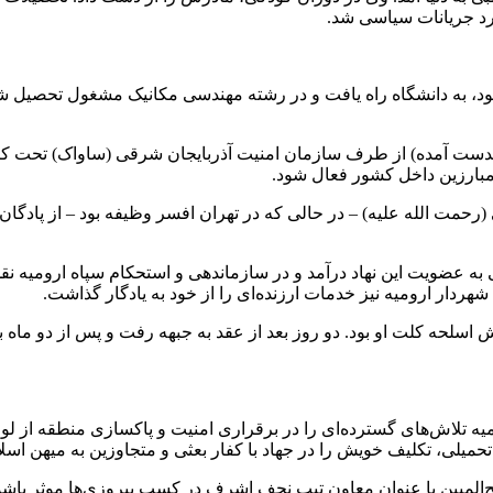
د جریانات سیاسی شد.
بود، به دانشگاه راه یافت و در رشته مهندسی مکانیک مشغول تحصیل شد. ا
ت آمده) از طرف سازمان امنیت آذربایجان شرقی (ساواک) تحت کنترل 
 مبارزین داخل کشور فعال شود.
حمت الله علیه) – در حالی که در تهران افسر وظیفه بود – از پادگان 
 به عضویت این نهاد درآمد و در سازماندهی و استحکام سپاه ارومیه نقش
سلحه کلت او بود. دو روز بعد از عقد به جبهه رفت و پس از دو ماه 
 تلاش‌های گسترده‌ای را در برقراری امنیت و پاکسازی منطقه از لوث
لی، تکلیف خویش را در جهاد با کفار بعثی و متجاوزین به میهن اسلام
المبین با عنوان معاون تیپ نجف اشرف در کسب پیروزی‌ها موثر باشد. 