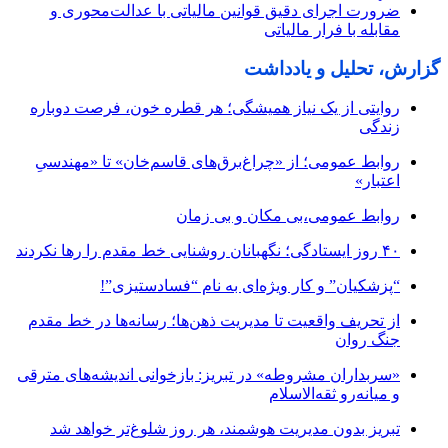
ضرورت اجرای دقیق قوانین مالیاتی با عدالت‌محوری و
مقابله با فرار مالیاتی
گزارش، تحلیل و یادداشت
روایتی از یک نیاز همیشگی؛ هر قطره خون، فرصت دوباره
زندگی
روابط عمومی؛ از «چراغ‌برق‌های قاسم‌خان» تا «مهندسیِ
اعتبار»
روابط عمومی،بی مکان و بی زمان
۴۰ روز ایستادگی؛ نگهبانان روشنایی خط مقدم را رها نکردند
“پزشکیان” و کار ویژه‌ای به نام “فسادستیزی”!
از تحریف واقعیت تا مدیریت ذهن‌ها؛ رسانه‌ها در خط مقدم
جنگ روان
«سربداران مشروطه» در تبریز: بازخوانی اندیشه‌های مترقی
و میانه‌رو ثقه‌الاسلام
تبریز بدون مدیریت هوشمند، هر روز شلوغ‌تر خواهد شد