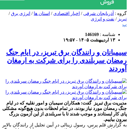
گروه :
آذربایجان شرقی
/
اخبار اقتصادی
/
استان ها
/
انرژی برق
/
تبریز
/
نفت و انرژی
پ
شناسه :
146169
۱۳ اردیبهشت ۱۴۰۵ - ۱۹:۵۷
سیمبانان و رانندگان برق تبریز، در ایام جنگ
رمضان سربلندی را برای شرکت به ارمغان
آوردند
مدیریت برق تبریز گفت: همکاران سیمبان و امور نقلیه که در ایام
جنگ رمضان مورد نیاز بودند، در تمام لحظات بدون هیچ‌گونه مشکلی
پای کار ایستادند و موجب شدند تا با سربلندی از این آزمون بزرگ
بیرون بیاییم.
به گزارش قلم پرس، رسول زینالی در آیین تجلیل از رانندگان بالابر