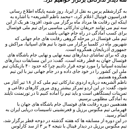
به گزارشقلم پرس به نقل از ایرنا، روز شنبه پایگاه اطلاع رسانی
فدراسیون فوتبال اعلام کرد، «محمد ناظم الشریعه» با اشاره به
اینکه این رقابت ها مرداد ماه برگزار می شود، افزود: هر یک از این
سه تیم می توانند حریفان تدارکاتی مناسبی برای تیم ملی فوتسال
برای کسب آمادگی در راه جام جهانی باشند.
تیم ملی فوتسال در مرحله گروهی رقابت های جام جهانی که
شهریور ماه در کلمبیا برگزار می شود با تیم های اسپانیا، مراکش و
جمهوری آذربایجان همگروه است.
وی که برای تماشای دیدارهای نیمه نهایی و نهایی جام باشگاه های
فوتسال جهان به قطر رفته است، گفت: در این مسابقات دیدارهای
نماینده اسپانیا را مورد توجه قرار دادیم چرا که حدود ۴۰ بازیکنان تیم
ملی این کشور را در خود جای داده و در جام جهانی نیز با این تیم
همگروه هستیم.
ناظم الشریعه درباره اردوی تدارکاتی تیم ملی که از ۱۸ تیر آغاز می
شود، گفت: در این اردو تمرکز بیشتر روی مرور کارهای دفاعی و
تمرینات ایستگاهی است و باید تیم را آماده کنیم تا در تورنمنت تایلند
به آمادگی مطلوبی برسیم.
هفدهمین دوره رقابت های فوتسال جام باشگاه های جهان با
قهرمانی تیم مگنوس برزیل و قعرنشینی تاسیسات دریایی ایران به
اتمام رسید.
در این دوره از مسابقه ها که هفته گذشته در دوحه قطر برگزار شد،
تیم مگنوس برزیل در دیدار فینال با نتیجه ۴ بر ۳ از سد کارلوس