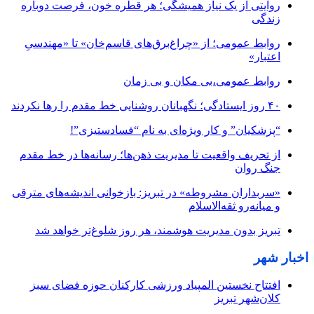
روایتی از یک نیاز همیشگی؛ هر قطره خون، فرصت دوباره
زندگی
روابط عمومی؛ از «چراغ‌برق‌های قاسم‌خان» تا «مهندسیِ
اعتبار»
روابط عمومی،بی مکان و بی زمان
۴۰ روز ایستادگی؛ نگهبانان روشنایی خط مقدم را رها نکردند
“پزشکیان” و کار ویژه‌ای به نام “فسادستیزی”!
از تحریف واقعیت تا مدیریت ذهن‌ها؛ رسانه‌ها در خط مقدم
جنگ روان
«سربداران مشروطه» در تبریز: بازخوانی اندیشه‌های مترقی
و میانه‌رو ثقه‌الاسلام
تبریز بدون مدیریت هوشمند، هر روز شلوغ‌تر خواهد شد
اخبار شهر
افتتاح نخستین المپیاد ورزشی کارکنان حوزه فضای سبز
کلان‌شهر تبریز