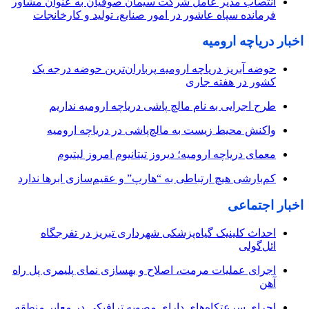
انتصاب مدیر عامل شرکت سیمان صوفیان به عنوان مشاور
فرمانده سپاه عاشور در امور صنایع، تولید و کارخانجات
اخبار دریاچه ارومیه
حوضه آبریز دریاچه ارومیه پرباران‌ترین حوضه‌ درجه یک
کشور در هفته جاری
طرح اجرایی به نام مالچ پاشی دریاچه ارومیه نداریم
واکنش محیط زیست به مالچ‌پاشی در دریاچه ارومیه
معمای دریاچه ارومیه؛ دیروز تیتانیوم امروز لیتیوم
کم‌بارشی هیچ ارتباطی به “هارپ” و عقیم‌سازی ابرها ندارد
اخبار اجتماعی
احداث کلینیک گیاه‌پزشکی شهرداری تبریز در تفرجگاه
ائل‌گولی
اجرای عملیات مرمت، اصلاح و بهسازی نمای پلیمری پل راه
آهن
اجرای سرعتکاه‌های دارای مصوبه ترافیکی در معابر منطقه