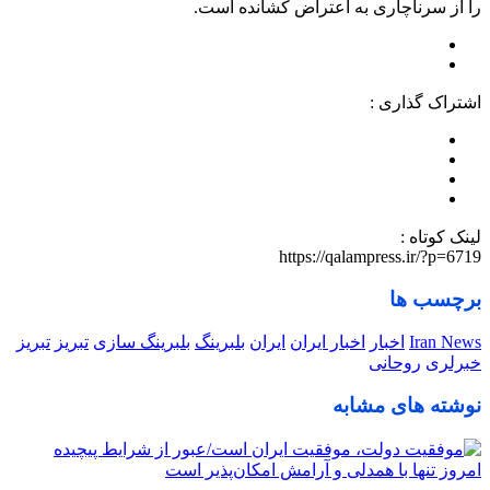
را از سرناچاری به اعتراض کشانده است.
اشتراک گذاری :
لینک کوتاه :
https://qalampress.ir/?p=6719
برچسب ها
Iran News
اخبار
اخبار ایران
ایران
بلبرینگ
بلبرینگ سازی
تبریز
تبریز
خبرلری
روحانی
نوشته های مشابه