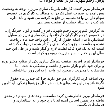
پرس، رحیم شهرتی فر در گفت و گو با […]
فرماندار تبریز گفت: کارخانه بلبرینگ سازی تبریز با توجه به وضعیت
پیش آمده در صورت عمل نکردن به مطالبات کارگری در خصوص
سهام دار این واحد تصمیم بر خلع ید گرفته می شود و باید اداره
شرکت را به ستاد حمایت از صنعت بسپاریم.
به گزارش قلم پرس، رحیم شهرتی فر در گفت و گو با خبرنگاران،
در خصوص تجمع کارگران کارخانه بلبرینگ سازی تبریز در مقابل
استاندار، با بیان اینکه حقوق کارگران این واحد چند ماه پرداخت
نشده و متاسفانه جزو شرکت های واگذار شده در دولت گذشته
است که به یک فرد فاقد اهلیت لازم واگذار شده و در طی این چند
سال این واحد را با سو مدیریت روبه رو کرده است
فرماندار تبریز افزود: صنعت بلبرینگ سازی یکی از صنایع معتبر بوده
و برای خود نام و بازار معتبری داشته و مشکلی نداشت، اما
متاسفانه با مدیریت ناصحیح این واحد را به این روز انداخته‌اند.
وی اضافه کرد: کارگران هم حق دارند چرا که چندین ماه حقوق
نگرفته‌اند و در این شب‌های عید به هر حال هزینه‌ها زندگی باید تامین
شود.
فرماندار تبریز خاطرنشان کرد: متاسفانه وعده‌های سهام دار تحقق
نیافته و بر همین اساس آمده اند تا درد خود را به استانداری و
فرمانداری بگویند.