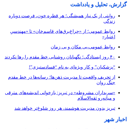
گزارش، تحلیل و یادداشت
روایتی از یک نیاز همیشگی؛ هر قطره خون، فرصت دوباره
زندگی
روابط عمومی؛ از «چراغ‌برق‌های قاسم‌خان» تا «مهندسیِ
اعتبار»
روابط عمومی،بی مکان و بی زمان
۴۰ روز ایستادگی؛ نگهبانان روشنایی خط مقدم را رها نکردند
“پزشکیان” و کار ویژه‌ای به نام “فسادستیزی”!
از تحریف واقعیت تا مدیریت ذهن‌ها؛ رسانه‌ها در خط مقدم
جنگ روان
«سربداران مشروطه» در تبریز: بازخوانی اندیشه‌های مترقی
و میانه‌رو ثقه‌الاسلام
تبریز بدون مدیریت هوشمند، هر روز شلوغ‌تر خواهد شد
اخبار شهر