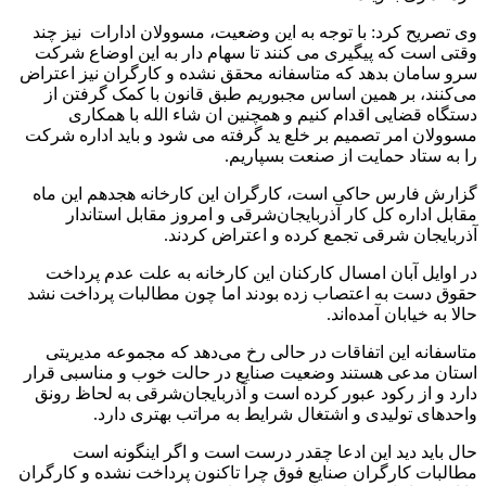
وی تصریح کرد: با توجه به این وضعیت، مسوولان ادارات نیز چند
وقتی است که پیگیری می کنند تا سهام دار به این اوضاع شرکت
سرو سامان بدهد که متاسفانه محقق نشده و کارگران نیز اعتراض
می‌کنند، بر همین اساس مجبوریم طبق قانون با کمک گرفتن از
دستگاه قضایی اقدام کنیم و همچنین ان شاء الله با همکاری
مسوولان امر تصمیم بر خلع ید گرفته می شود و باید اداره شرکت
را به ستاد حمایت از صنعت بسپاریم.
گزارش فارس حاکی است، کارگران این کارخانه هجدهم این ماه
مقابل اداره‌ کل کار آذربایجان‌شرقی و امروز مقابل استاندار
آذربایجان شرقی تجمع کرده و اعتراض کردند.
در اوایل آبان امسال کارکنان این کارخانه به علت عدم پرداخت
حقوق دست به اعتصاب زده بودند اما چون مطالبات پرداخت نشد
حالا به خیابان آمده‌اند.
متاسفانه این اتفاقات در حالی رخ می‌دهد که مجموعه مدیریتی
استان مدعی هستند وضعیت صنایع در حالت خوب و مناسبی قرار
دارد و از رکود عبور کرده است و آذربایجان‌شرقی به لحاظ رونق
واحدهای تولیدی و اشتغال شرایط به مراتب بهتری دارد.
حال باید دید این ادعا چقدر درست است و اگر اینگونه است
مطالبات کارگران صنایع فوق چرا تاکنون پرداخت نشده و کارگران