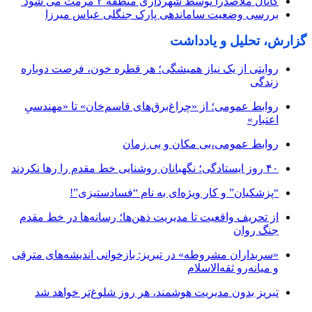
کانال ملاصدرا توسط شهرداری منطقه ۲ مرمت می شود
بررسی وضعیت ساماندهی پارک جنگلی عباس میرزا
گزارش، تحلیل و یادداشت
روایتی از یک نیاز همیشگی؛ هر قطره خون، فرصت دوباره
زندگی
روابط عمومی؛ از «چراغ‌برق‌های قاسم‌خان» تا «مهندسیِ
اعتبار»
روابط عمومی،بی مکان و بی زمان
۴۰ روز ایستادگی؛ نگهبانان روشنایی خط مقدم را رها نکردند
“پزشکیان” و کار ویژه‌ای به نام “فسادستیزی”!
از تحریف واقعیت تا مدیریت ذهن‌ها؛ رسانه‌ها در خط مقدم
جنگ روان
«سربداران مشروطه» در تبریز: بازخوانی اندیشه‌های مترقی
و میانه‌رو ثقه‌الاسلام
تبریز بدون مدیریت هوشمند، هر روز شلوغ‌تر خواهد شد