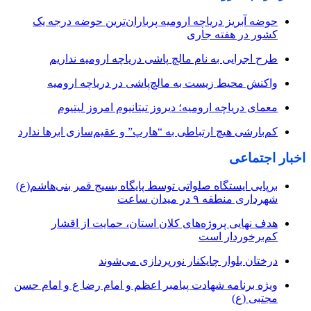
حوضه آبریز دریاچه ارومیه پرباران‌ترین حوضه‌ درجه یک
کشور در هفته جاری
طرح اجرایی به نام مالچ پاشی دریاچه ارومیه نداریم
واکنش محیط زیست به مالچ‌پاشی در دریاچه ارومیه
معمای دریاچه ارومیه؛ دیروز تیتانیوم امروز لیتیوم
کم‌بارشی هیچ ارتباطی به “هارپ” و عقیم‌سازی ابرها ندارد
اخبار اجتماعی
برپایی ایستگاه صلواتی توسط پایگاه بسیج قمر بنی‌هاشم(ع)
شهرداری منطقه ۹ در میدان ساعت
هدف نهایی پروژه‌های کلان استان، حمایت از اقشار
کم‌برخوردار است
درختان بلوار چایکنار نورپردازی می‌شوند
ویژه برنامه شهادت پیامبر اعظم و امام رضا ع و امام حسن
مجتبی (ع)