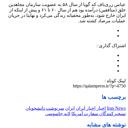
عباس زری‌باف که گویا از سال ۵۸ به عضویت سازمان مجاهدین
خلق (منافقین) درآمده بود هم از سال ۶۰ تا ۶۱ و پیش از اینکه از
ایران خارج شود، به‌طور مخفیانه زندگی می‌کرد و نهایتا در جریان
عملیات مرصاد کشته شد.
اشتراک گذاری :
لینک کوتاه :
https://qalampress.ir/?p=4750
برچسب ها
Iran News
اخبار
اخبار ایران
ایران
سرنوشت دانشجویان
تسخیرکنندگان سفارت آمریکا
لانه جاسوسی
نوشته های مشابه