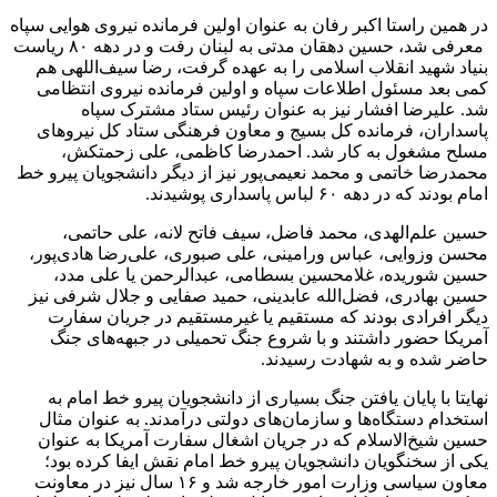
در همین راستا اکبر رفان به عنوان اولین فرمانده نیروی هوایی سپاه
معرفی شد، حسین دهقان مدتی به لبنان رفت و در دهه ۸۰ ریاست
بنیاد شهید انقلاب اسلامی را به عهده گرفت، رضا سیف‌اللهی هم
کمی بعد مسئول اطلاعات سپاه و اولین فرمانده نیروی انتظامی
شد. علیرضا افشار نیز به عنوان رئیس ستاد مشترک سپاه
پاسداران، فرمانده کل بسیج و معاون فرهنگی ستاد کل نیروهای
مسلح مشغول به کار شد. احمدرضا کاظمی، علی زحمتکش،
محمدرضا خاتمی و محمد نعیمی‌پور نیز از دیگر دانشجویان پیرو خط
امام بودند که در دهه ۶۰ لباس پاسداری پوشیدند.
حسین علم‌الهدی، محمد فاضل، سیف فاتح لانه، علی حاتمی،
محسن وزوایی، عباس ورامینی، علی صبوری، علی‌رضا هادی‌پور،
حسین شوریده، غلامحسین بسطامی، عبدالرحمن یا علی مدد،
حسین بهادری، فضل‌الله عابدینی، حمید صفایی و جلال شرفی نیز
دیگر افرادی بودند که مستقیم یا غیرمستقیم در جریان سفارت
آمریکا حضور داشتند و با شروع جنگ تحمیلی در جبهه‌های جنگ
حاضر شده و به شهادت رسیدند.
نهایتا با پایان یافتن جنگ بسیاری از دانشجویان پیرو خط امام به
استخدام دستگاه‌ها و سازمان‌های دولتی درآمدند. به عنوان مثال
حسین شیخ‌الاسلام که در جریان اشغال سفارت آمریکا به عنوان
یکی از سخنگویان دانشجویان پیرو خط امام نقش ایفا کرده بود؛
معاون سیاسی وزارت امور خارجه شد و ۱۶ سال نیز در معاونت