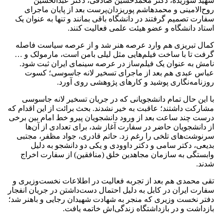
شهید شوریده، دکتر محمدحسین صادقی، دکتر عبدالحسین
روح‌الامینی و محمدهاشم پوریزدان‌‌پرست بعد از پایان ماجرای
سفارت تصمیم گرفتند در دانشگاه‌ باقی بمانند و تنها به عنوان یک
استاد دانشگاه و عضو هیئت علمی فعالیت کنند.
کمال تبریزی هم وارد عرصه هنر شد و از عرصه سیاست فاصله
گرفت تا با ساخت فیلم‌هایی مثل لیلی بامن است، مارمولک و …
نامش به عنوان یک فیلم‌ساز در عرصه سینمای ایران ثبت شود.
عباس عبدی هم بعد از ماجرای تسخیر لانه جاسوسی؛ کسوت
روزنامه‌نگاری پوشید و کارهای پژوهشی روی آورد.
با این حال تمام دانشجویانی که در جریان تسخیر لانه جاسوسی
مشارکت داشتند؛ عاقبت به خیر نشدند. بحث برائت از این اقدام که
درست چند ساعت بعد از ورود دانشجویان پیرو خط امام بین برخی
از دانشجویان حاضر در سفارت آغاز شد، برای تعدادی از آن‌ها
سرنوشت‌های تلخی را رغم زد. حاتم قادری، جواد مظفر، مجتبی
بدیعی، دکتر سامی و دکتر داوودی و یکی دو دانشجو به دلیل
وابستگی به سازمان مجاهدین خلق (منافقین) از سفارت اخراج
شدند.
تقی محمدی هم بعد از تجربه فعالیت در اطلاعات نخست‌وزیری و
سفارت ایران در کابل به دلیل احتمال دست‌داشتن در جریان انفجار
دفتر نخست وزیری که منجر به شهادت شهیدان رجایی و باهنر شد؛
بازداشت و در بازداشتگاه زندگی‌اش خاتمه یافت.