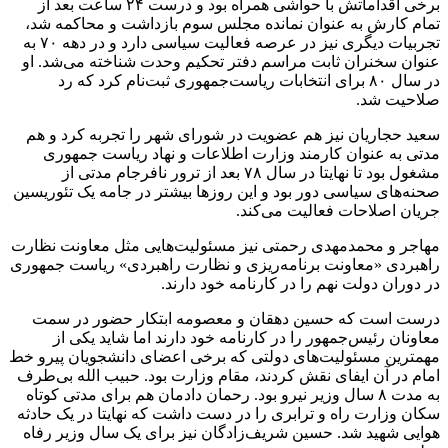
برخی اقداماتش با حواشی همراه بود و درست ۲۴ ساعت بعد از
تمام کارش به عنوان نمانده مجلس سوم بازداشت و محاکمه شد،
تجربیات دیگری نیز در عرصه فعالیت سیاسی دارد و در دهه ۷۰ به
عنوان سخنران ثابت مراسم‌ دفتر تحکیم وحدت شناخته می‌شد. او
در سال ۸۰ برای انتخابات ریاست‌جمهوری ثبت‌نام کرد که رد
صلاحیت شد.
سعید حجاریان نیز هم عضویت در شورای شهر را تجربه کرد و هم
مدتی به عنوان کارمند وزارت اطلاعات و نهاد ریاست جمهوری
مشغول بود تا نهایتا در سال ۷۸ بعد از ترور نافرجام مدتی از
صحنه‌های سیاسی دور بود و این روزها بیشتر در جامه یک تئوریسین
جریان اصلاحات فعالیت می‌کند.
مهاجر و محمدمهدی رحمتی نیز مسئولیت‌هایی مثل معاونت نظارت
راهبردی «معاونت برنامه‌ریزی و نظارت راهبردی» ریاست جمهوری
در دوران دولت نهم را در کارنامه خود دارند.
درست است که حسین دهقان و معصومه ابتکار حضور در سمت
معاونان رئیس‌جمهور را در کارنامه خود دارند اما شاید یکی از
مهمترین مسئولیت‌های دولتی که برخی اعضای دانشجویان پیرو خط
امام در آن ایفای نقش کردند، مقام وزارت بود. حبیب الله بی‌طرف
به مدت ۸ سال وزیر نیرو بود. رحمان دادمان هم برای مدتی کوتاه
سکان وزارت راه و ترابری را در دست داشت که نهایتا در یک حادثه
هوایی شهید شد. حسین شریف‌زادگان نیز برای یک سال وزیر رفاه