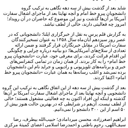
شاید بعد از گذشت بیش از سه دهه نگاهی به ترکیب گروه
دانشجویان پیرو خط امام و آنچه نهایتا بعد از ماجرای اشغال سفارت
آمریکا بر آن‌ها گذشت و نیز این موضوع که حاضران در آن رویداد؛
امروز چه فعالیتی دارند، خالی از لطف نباشد.
به گزارش قلم پرس به نقل از خبرگزاری ایلنا؛ دانشجویانی که در
عصر روز سیزدهم آبان‌ماه سال ۱۳۵۸ به عنوان تسخیرکنندگان
سفارت امریکا در مقابل خبرنگاران قرار گرفتند و ضمن ارائه
تعدادی از سلاح‌های آمریکایی‌ها؛ دو بیانیه درباره چرایی و چگونگی
این اقدام قرائت کردند، برای معرفی خود، عبارت «دانشجویان پیرو
خط امام» را به کار بردند. از همان زمان در تمامی کنفرانس‌‌های
خبری و برنامه‌های تلویزیونی و رادیویی و جراید نام این دانشجویان
برده نمی‌شد و اغلب رسانه‌ها به همان عبارت «دانشجویان پیرو خط
امام» اکتفا کردند.
بعد از گذشت بیش از سه دهه از این اتفاق نگاهی به ترکیب این گروه
دانشجویی و آنچه نهایتا بعد از ماجرای اشغال سفارت آمریکا بر آن‌ها
گذشته و اینکه این افراد اکنون به چه فعالیتی مشغول هستند؛ خالی
از لطف نیست. آن‌هم در شرایطی که در بهترین حالت هنوز بیش از
۵۰ اسم از این ۳۰۰ دانشجو را نمی‌دانیم.
ابراهیم اصغرزاده، محسن میردامادی؛ حبیب‌الله بیطرف، رضا
سیف‌اللهی، رحیم باطنی و احمدرضا اسلامی اعضای کمیتهٔ مرکزی