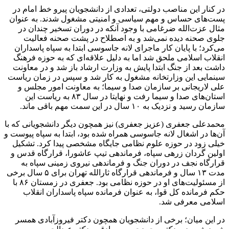
در کنار این مناصب دولتی، تعدادی از دانشجویان پیرو خط امام در
پست‌های حساس و مهم سیاسی و امنیتی مشغول شدند. به عنوان
مثال عزت‌الله ضرغامی با وجود آنکه در دوران تسخیر چندان در
جلوی صحنه دیده نمی‌شد و به اصطلاح در پشت صحنه فعالیت
می‌کرد؛ با پایان کار ماجرای لانه جاسوسی ابتدا به سپاه پاسداران
انقلاب اسلامی ملحق شد اما به دلیل علاقه‌ای که به حوزه فرهنگ
داشت بعد از جنگ ابتدا پایش به وزارت ارشاد باز شد و در معاونت
سینمایی این وزارتخانه مشغول به کار شد و سپس در زمان ریاست
علی لاریجانی بر سازمان صدا و سیما؛ به معاونت امور مجلس و
استان‌های صدا و سیما رفت و نهایتا در سال ۸۳ به ریاست این
سازمان رسید و نزدیک به ۱۰ سال در این سمت مهم باقی ماند.
محمدعلی جعفری (عزیز جعفری) نیز همچون دیگر دانشجویانی که با
آن‌ها در اشغال لانه جاسوسی همراه شده بود، ابتدا به سپاه پیوست و
خیلی زود در حوزه علوم نظامی جایگاه مشخصی پیدا کرد. تشکیل
اولین گردان زرهی سپاه، فرماندهی تیپ عاشورا، قرارگاه قدس و
قرارگاه نجف در دوران جنگ و فرماندهی نیروی زمینی سپاه به
مدت ۱۳ سال و فرماندهی قرارگاه ثارالله تهران برای ۵ سال برخی
از مسئولیت‌های او در حوزه نظامی بود. جعفری در زمستان ۸۶ با
حکم فرمانده کل قوا، به عنوان فرمانده سپاه پاسداران انقلاب
اسلامی معرفی شد.
در این میان؛ برخی از دانشجویان همچون دکتر فیروزآبادی همسر