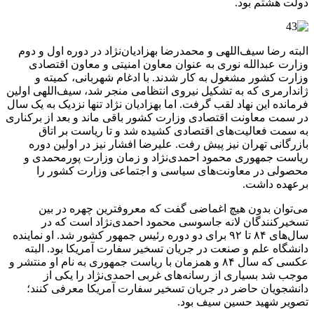
دولت هشتم بود.
البته رضا سیف‌اللهی و محمدرضا بهزادیان‌نژاد در دوره اول و دوم
وزارت عبدالله نوری به عنوان معاون امنیتی و معاون اقتصادی
وزارت کشور مشغول به کار شدند. با ادغام شهربانی، کمیته و
ژاندارمری که به تشکیل نیروی انتظامی منجر شد، سیف‌اللهی اولین
فرمانده این نهاد لقب گرفت. اما بهزادیان نژاد تنها نزدیک به یک سال
در سمت معاونت اقتصادی وزارت کشور باقی ماند و بعد از برکناری
به سمت فعالیت‌های اقتصادی کشیده شد و تا ریاست بر اتاق
بازرگانی تهران نیز پیش رفت. علیرضا افشار نیز در اولین دوره
ریاست جمهوری محمود احمدی‌نژاد و زمان وزارت پورمحمدی و
محصولی در معاونت‌های سیاسی و اجتماعی وزارت کشور را
برعهده داشت.
می‌توان بدون هیچ اغماضی گفت که معروفترین چهره در بین
تسخیرکنندگان لانه جاسوسی محمود احمدی‌نژاد است که در
سال‌های ۸۴ تا ۹۲ برای دو دوره رئیس جمهور کشور شد. او نماینده
دانشگاه علم و صنعت در جریان تسخیر سفارت آمریکا بود. البته
عکسی که سال ۸۴ و همزمان با ریاست جمهوری به نام او منتشر و
موجب شد بسیاری از رسانه‌های غربی احمدی‌نژاد را یکی از
دانشجویان حاضر در جریان تسخیر سفارت آمریکا معرفی کنند؛
تصویر شهید حسین سیف بود.