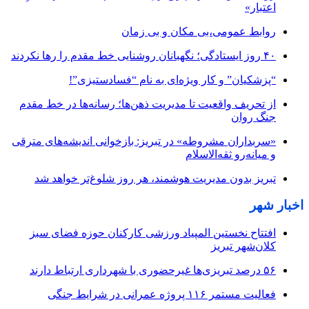
اعتبار»
روابط عمومی،بی مکان و بی زمان
۴۰ روز ایستادگی؛ نگهبانان روشنایی خط مقدم را رها نکردند
“پزشکیان” و کار ویژه‌ای به نام “فسادستیزی”!
از تحریف واقعیت تا مدیریت ذهن‌ها؛ رسانه‌ها در خط مقدم
جنگ روان
«سربداران مشروطه» در تبریز: بازخوانی اندیشه‌های مترقی
و میانه‌رو ثقه‌الاسلام
تبریز بدون مدیریت هوشمند، هر روز شلوغ‌تر خواهد شد
اخبار شهر
افتتاح نخستین المپیاد ورزشی کارکنان حوزه فضای سبز
کلان‌شهر تبریز
۵۶ درصد تبریزی‌ها غیرحضوری با شهرداری ارتباط دارند
فعالیت مستمر ۱۱۶ پروژه عمرانی در شرایط جنگی