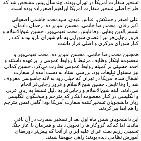
تسخیر سفارت آمریکا در تهران بودند. چندسال پیش مشحص شد که
طراح اصلی تسخیر سفارت امریکا ابراهیم اصغرزاده بوده است.
علی اصغر زحمتکش، عباس عبدی، سیدمحمد هاشمی اصفهانی،
اکبر رفان، محمدرضا خاتمی، محسن امین‌زاده، رحمان دادمان،
شمس‌الدین وهابی، وفا تابش، محمد نعیمی‌پور، حسین شیخ‌الاسلام و
فروز رجایی‌فر نیز اعضای شورایی به نام شورای بازو بودند که در
کنار شورای مرکزی و اصلی قرار داشت.
همچنین محمدرضا خاتمی، محسن امین‌زاده، محمد نعیمی‌پور و
معصومه ابتکار وظایف مرتبط با روابط‌ عمومی را برعهده داشتند و
احمد حسینی بر کمیته روابط عمومی نظارت می‌کرد. حسین کمالی
نیز مسئول تبلیغات بود. بررسی اسناد به دست آمده از سفارت
اشغال شده آمریکا در تهران که خیلی زود به لانه جاسوسی معروف
شد را وفا تابش، حسین شیخ‌الاسلام و فروز رجایی‌فر انجام
می‌دادند. البته شیخ‌الاسلام و رجایی‌فر به دلیل تسلط به زبان عربی
و انگلیسی در کنار معصومه ابتکار که مترجم و سخنگوی انگلیسی
زبان دانشجویان تسخیرکننده سفارت آمریکا بود؛ گاهی نقش مترجم
را هم ایفا می‌کردند.
این دانشجویان شش ماه اول بعد از تسخیر سفارت در آن باقی
ماندند اما کم‌کم گروگان‌ها را تحویل دادند و همزمان با آغاز جنگ
تحمیلی رژیم بعث عراق علیه ایران از آنجا که پیش‌تر دوره‌های
آموزش نظامی دیده بودند؛ راهی جبهه‌ها شدند.