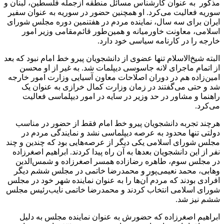
مذکور به عنوان کارشناس مسائل منطقه ازجمله فلسطین، لبنان و
سوریه فعالیت می‌کرد. او همچنین حضور در سوریه به عنوان سفیر
ایران برای سه سال، نماینده مردم در هفتنمین دوره مجلس شورای
اسلامی، معاونت خاورمیانه و همین‌طور قائم‌مقامی وزیر امور
خارجه را در کارنامه سیاسی خود دارد.
البته شیخ‌الاسلام تنها عضوی از دانشجویان پیرو خط امام نبود که بعد
از اتمام ماجرای لانه جاسوسی دیپلمات شد. به غیر از او محسن
امین‌زاده هم در دوران اصلاحات معاون آسیایی وزارت امور خارجه
شد و حتی می‌گفتند در زمان وزارت کمال خرازی به عنوان یک
راهنما و مشاور در حد وزیر در سایه در امور دیپلماسی فعالیت
می‌کرد.
هرچند تجربه دانشجویان پیرو خط امام فقط از حضور در مناسب
دولتی تنها محدود به عرصه دیپلماسی نشد و نمایندگی مردم در
مجلس شورای اسلامی یکی دیگر از عرصه‌هایی بود که چندین و چند
نفر از این دانشجویان بعدها به آن راه پیدا کردند. ابراهیم اصغرزاده
در مجلس سوم، طاهره رضا‌زاده همسر اصغرزاده و شمس‌الدین
وهابی، محمد نعیمی‌پور و محمدرضا خاتمی در مجلس ششم دیگر
افرادی بودند که مردم آن‌ها را به عنوان نماینده شهر خود در مجلس
شورای اسلامی انتخاب کردند و محمدرضا خاتمی نایب‌رئیس مجلس
ششم نیز شد.
ابراهیم اصغرزاده که حضورش به عنوان نماینده مجلس به دلیل