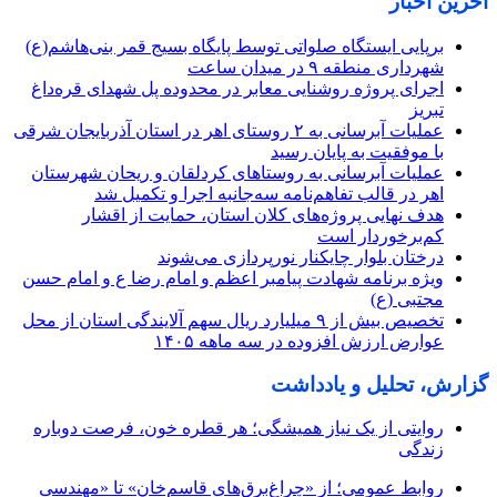
آخرین اخبار
برپایی ایستگاه صلواتی توسط پایگاه بسیج قمر بنی‌هاشم(ع)
شهرداری منطقه ۹ در میدان ساعت
اجرای پروژه روشنایی معابر در محدوده پل شهدای قره‌داغ
تبریز
عملیات آبرسانی به ۲ روستای اهر در استان آذربایجان شرقی
با موفقیت به پایان رسید
عملیات آبرسانی به روستاهای کردلقان و ریحان شهرستان
اهر در قالب تفاهم‌نامه سه‌جانبه اجرا و تکمیل شد
هدف نهایی پروژه‌های کلان استان، حمایت از اقشار
کم‌برخوردار است
درختان بلوار چایکنار نورپردازی می‌شوند
ویژه برنامه شهادت پیامبر اعظم و امام رضا ع و امام حسن
مجتبی (ع)
تخصیص بیش از ۹ میلیارد ریال سهم آلایندگی استان از محل
عوارض ارزش افزوده در سه ماهه ۱۴۰۵
گزارش، تحلیل و یادداشت
روایتی از یک نیاز همیشگی؛ هر قطره خون، فرصت دوباره
زندگی
روابط عمومی؛ از «چراغ‌برق‌های قاسم‌خان» تا «مهندسیِ