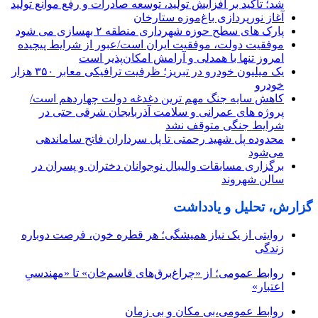
شد؛ تأکید بر افزایش تولید، توسعه صادرات و رفع موانع تولید
آغاز نورپردازی باغ‌موزه ستارخان
پارک های سطح حوزه شهرداری منطقه ۲ بهسازی می شود
موفقیت دولت، موفقیت ایران است/عبور از شرایط پیچیده
امروز تنها با همدلی و آرامش امکان‌پذیر است
یک میلیون خودرو در تبریز؛ ظرفیت ترافیکی معابر ۳۵۰ هزار
خودرو
کاهش سایه جنگ مهم ‌ترین دغدغه دولت چهاردهم است/
پروژه ‌های عمرانی و سلامت آذربایجان شرقی حتی در
شرایط جنگی متوقف نشد
محدوده پل شهید رحمتی تا پل سرداران فاتح ساماندهی
می‌شود
برگزاری مسابقات والیبال نوجوانان دختران و پسران در
سالن شهروند
گزارش، تحلیل و یادداشت
روایتی از یک نیاز همیشگی؛ هر قطره خون، فرصت دوباره
زندگی
روابط عمومی؛ از «چراغ‌برق‌های قاسم‌خان» تا «مهندسیِ
اعتبار»
روابط عمومی،بی مکان و بی زمان