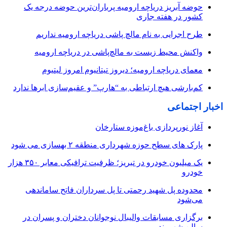
حوضه آبریز دریاچه ارومیه پرباران‌ترین حوضه‌ درجه یک
کشور در هفته جاری
طرح اجرایی به نام مالچ پاشی دریاچه ارومیه نداریم
واکنش محیط زیست به مالچ‌پاشی در دریاچه ارومیه
معمای دریاچه ارومیه؛ دیروز تیتانیوم امروز لیتیوم
کم‌بارشی هیچ ارتباطی به “هارپ” و عقیم‌سازی ابرها ندارد
اخبار اجتماعی
آغاز نورپردازی باغ‌موزه ستارخان
پارک های سطح حوزه شهرداری منطقه ۲ بهسازی می شود
یک میلیون خودرو در تبریز؛ ظرفیت ترافیکی معابر ۳۵۰ هزار
خودرو
محدوده پل شهید رحمتی تا پل سرداران فاتح ساماندهی
می‌شود
برگزاری مسابقات والیبال نوجوانان دختران و پسران در
سالن شهروند