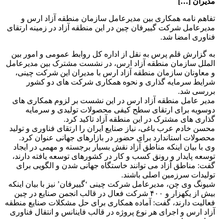
مدیران […]
تفاهم نامه همکاری بین مدیرعامل سازمان منطقه آزاد ارس و
مدیرعامل شرکت گییرفان چین در این منطقه آزاد در زمینه ارتقای
فناوری امضا شد.
به گزارش قلم پرس به نقل از اداره کل روابط عمومی و امور بین
الملل سازمان منطقه آزاد ارس، در نشست مشترک بین مدیرعامل
و معاونان سازمان منطقه آزاد ارس با مدیران این شرکت چینی،
شرایط سرمایه گذاری و نحوه همکاری شرکت های دو کشور
بررسی شد.
مدیر عامل منطقه آزاد ارس در این نشست بر لزوم همکاری های
دوسویه برای ارتقای سطح کیفی محصولات تولیدی و سرمایه
گذاری های مشترک در این منطقه آزاد تاکید کرد.
محسن خادم عرب باغی، نیاز صنایع ایران را ارتقای فناوری و تولید
محصولات استاندارد برای حضور در بازارهای جهانی عنوان کرد.
وی با بیان اینکه مناطق آزاد نقش بسیار برجسته و مهمی در ایجاد
توسعه پایدار و رونق کسب و کار در کشورهای توسعه یافته دارند،
گفت: مناطق آزاد می توانند خاستگاه جهانی شدن و الگویی برای
تولیدات سرزمین اصلی باشند.
شیونگ وی چن، مدیرعامل شرکت چینی ‘گییرفان’ نیز با بیان اینکه
بیش از یکهزار و ۴۰۰ شرکت فعال در قالب انجمن صنایع در چین
فعالیت دارند، گفت: آماده همکاری برای حل مشکلات صنایع منطقه
آزاد ارس و اجرای هر نوع پروژه در قالب فاینانس و انتقال فناوری