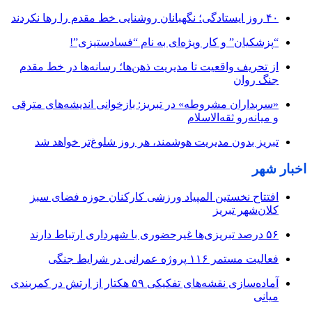
۴۰ روز ایستادگی؛ نگهبانان روشنایی خط مقدم را رها نکردند
“پزشکیان” و کار ویژه‌ای به نام “فسادستیزی”!
از تحریف واقعیت تا مدیریت ذهن‌ها؛ رسانه‌ها در خط مقدم
جنگ روان
«سربداران مشروطه» در تبریز: بازخوانی اندیشه‌های مترقی
و میانه‌رو ثقه‌الاسلام
تبریز بدون مدیریت هوشمند، هر روز شلوغ‌تر خواهد شد
اخبار شهر
افتتاح نخستین المپیاد ورزشی کارکنان حوزه فضای سبز
کلان‌شهر تبریز
۵۶ درصد تبریزی‌ها غیرحضوری با شهرداری ارتباط دارند
فعالیت مستمر ۱۱۶ پروژه عمرانی در شرایط جنگی
آماده‌سازی نقشه‌های تفکیکی ۵۹ هکتار از ارتش در کمربندی
میانی