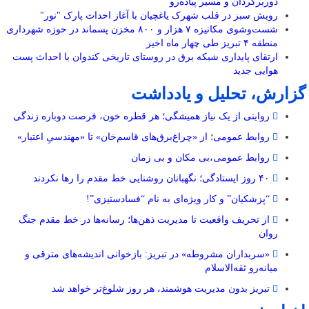
دوربرگردان و مسیر پیاده‌رو
رویش سبز در قلب شهرک یاغچیان با آغاز احداث پارک "نور"
شست‌وشوی مکانیزه ۷ هزار و ۸۰۰ مخزن پسماند در حوزه شهرداری
منطقه ۴ تبریز طی چهار ماه اخیر
ارتقای پایداری شبکه برق در روستای تاریخی کندوان با احداث پست
هوایی جدید
گزارش، تحلیل و یادداشت
روایتی از یک نیاز همیشگی؛ هر قطره خون، فرصت دوباره زندگی
روابط عمومی؛ از «چراغ‌برق‌های قاسم‌خان» تا «مهندسیِ اعتبار»
روابط عمومی،بی مکان و بی زمان
۴۰ روز ایستادگی؛ نگهبانان روشنایی خط مقدم را رها نکردند
“پزشکیان” و کار ویژه‌ای به نام “فسادستیزی”!
از تحریف واقعیت تا مدیریت ذهن‌ها؛ رسانه‌ها در خط مقدم جنگ
روان
«سربداران مشروطه» در تبریز: بازخوانی اندیشه‌های مترقی و
میانه‌رو ثقه‌الاسلام
تبریز بدون مدیریت هوشمند، هر روز شلوغ‌تر خواهد شد