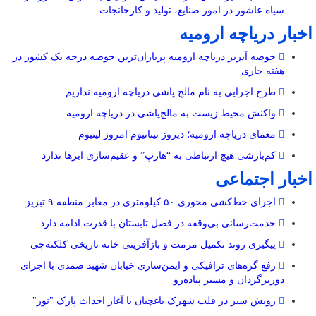
سپاه عاشور در امور صنایع، تولید و کارخانجات
اخبار دریاچه ارومیه
حوضه آبریز دریاچه ارومیه پرباران‌ترین حوضه‌ درجه یک کشور در
هفته جاری
طرح اجرایی به نام مالچ پاشی دریاچه ارومیه نداریم
واکنش محیط زیست به مالچ‌پاشی در دریاچه ارومیه
معمای دریاچه ارومیه؛ دیروز تیتانیوم امروز لیتیوم
کم‌بارشی هیچ ارتباطی به “هارپ” و عقیم‌سازی ابرها ندارد
اخبار اجتماعی
اجرای خط‌کشی محوری ۵۰ کیلومتری در معابر منطقه ۹ تبریز
خدمت‌رسانی بی‌وقفه در فصل تابستان با قدرت ادامه دارد
پیگیری روند تکمیل مرمت و بازآفرینی خانه تاریخی کلکته‌چی
رفع گره‌های ترافیکی و ایمن‌سازی خیابان شهید صمدی با اجرای
دوربرگردان و مسیر پیاده‌رو
رویش سبز در قلب شهرک یاغچیان با آغاز احداث پارک "نور"