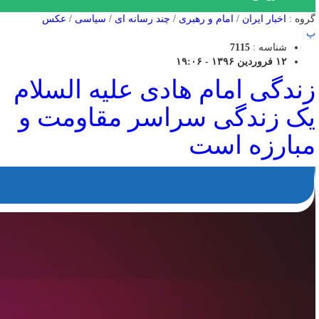
گروه :
اخبار ایران
/
امام و رهبری
/
چند رسانه ای
/
سیاسی
/
عکس
پ
شناسه :
7115
۱۲ فروردین ۱۳۹۶ - ۱۹:۰۶
زندگی امام هادی علیه السلام
یک زندگی سراسر مقاومت و
مبارزه است