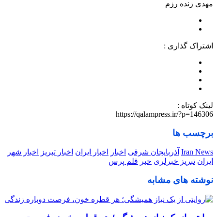
مهدی زنده رزم
اشتراک گذاری :
لینک کوتاه :
https://qalampress.ir/?p=146306
برچسب ها
Iran News
آذربایجان شرقی
اخبار
اخبار ایران
اخبار تبریز
اخبار شهر
ایران
تبریز خبرلری
خبر
قلم پرس
نوشته های مشابه