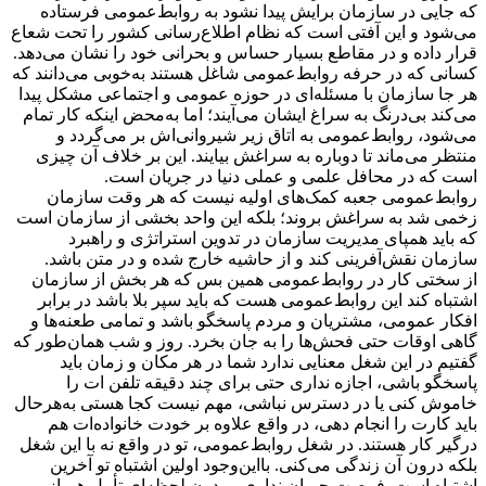
که جایی در سازمان برایش پیدا نشود به روابط‌عمومی فرستاده
می‌شود و این آفتی است که نظام اطلاع‌رسانی کشور را تحت شعاع
قرار داده و در مقاطع بسیار حساس و بحرانی خود را نشان می‌دهد.
کسانی که در حرفه روابط‌عمومی شاغل هستند به‌خوبی می‌دانند که
هر جا سازمان با مسئله‌ای در حوزه عمومی و اجتماعی مشکل پیدا
می‌کند بی‌درنگ به سراغ ایشان می‌آیند؛ اما به‌محض اینکه کار تمام
می‌شود، روابط‌عمومی به اتاق زیر شیروانی‌اش بر می‌گردد و
منتظر می‌ماند تا دوباره به سراغش بیایند. این بر خلاف آن چیزی
است که در محافل علمی و عملی دنیا در جریان است.
روابط‌عمومی جعبه کمک‌های اولیه نیست که هر وقت سازمان
زخمی شد به سراغش بروند؛ بلکه این واحد بخشی از سازمان است
که باید همپای مدیریت سازمان در تدوین استراتژی و راهبرد
سازمان نقش‌آفرینی کند و از حاشیه خارج شده و در متن باشد.
از سختی کار در روابط‌عمومی همین بس که هر بخش از سازمان
اشتباه کند این روابط‌عمومی هست که باید سپر بلا باشد در برابر
افکار عمومی، مشتریان و مردم پاسخگو باشد و تمامی طعنه‌ها و
گاهی اوقات حتی فحش‌ها را به جان بخرد. روز و شب همان‌طور که
گفتیم در این شغل معنایی ندارد شما در هر مکان و زمان باید
پاسخگو باشی، اجازه نداری حتی برای چند دقیقه تلفن ات را
خاموش کنی یا در دسترس نباشی، مهم نیست کجا هستی به‌هرحال
باید کارت را انجام دهی، در واقع علاوه بر خودت خانواده‌ات هم
درگیر کار هستند. در شغل روابط‌عمومی، تو در واقع نه با این شغل
بلکه درون آن زندگی می‌کنی. بااین‌وجود اولین اشتباه تو آخرین
اشتباه است. فرصت جبران نداری و بدون لحظه‌ای تأمل هم از