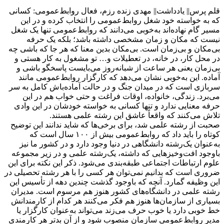
قلم پرس|| یادداشت|| مهدی زنده رزم، فعال روابط‌عمومی: کسانی
که به خواسته خود شغل روابط‌عمومی را انتخاب کرده و در این
مسیر گام نهاده‌اند به‌خوبی می‌دانند که روابط‌عمومی تنها یک شغل
نیست که مکان و زمان مشخصی داشته باشد؛ بلکه یک حرفه
بی‌مکان و بی‌زمان است. بی‌مکان بدین معنا که هر جا که باشی چه
در محل کار، در خانه، در تعطیلات و… تو مشغول به کار هستی و
بی‌زمان یعنی هر ساعت از شبانه‌روز می‌بایست پاسخگو باشی و
آماده. این به‌خوبی نشان می‌دهد که کارگزار روابط‌عمومی مانند
سربازی است که در میدان جنگ و در حالت آماده‌باش کامل به سر
می‌برد. زندگی، خانواده، اوقات فراغت و حتی خواب هم در این
حرفه معنایی ندارد و تنها کسانی به خواسته خودشان در این وادی
تلاش می‌کنند که واقعاً عاشق این رشته علمی هستند.
صحبت از رشته علمی شد، برای برخی‌ها که شاید ندانند این توضیح
کوتاه را باید داد که روابط‌عمومی بیش از ۱۰۰ سال است که
به‌عنوان یک‌رشته دانشگاهی در دنیا وجود دارد و در کشور ما نیز
باوجود افت‌وخیزهایی که داشته، یک‌رشته علمی و در زیر مجموعه
علوم ارتباطات اجتماعی طبقه‌بندی می‌شود. ذکر این نکته برای این
ضروری است که بدانیم نمی‌توان هر کسی را با هر رشته تحصیلی در
این وظیفه گمارد. آنچه که باوجود گذشت چندین دهه از تأسیس این
رشته علمی در دانشگاه‌های کشور هنوز هم مرسوم است. مدیران
بسیاری از سازمان‌ها هنوز هم فکر می‌کنند هر کدام از کارمندانش
خط خوبی دارد یا خوب حرف می‌زند می‌تواند به‌عنوان کارگزار یا
مدیر روابط‌عمومی سازمان منصوب شود و از آن بدتر هر کارمندی