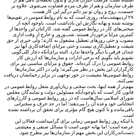
طرف سازمان و هم از طرف مردم قضاوت می‌شوی. علاوه بر
جسمت، روح و روان تو نیز دائم درگیر این کار هست.
۲۷ اردیبهشت‌ماه، روزی است که به نام روابط‌عمومی در تقویم‌ها
نوشته شده و بهانه نگارش این یادداشت است. باوجود آنچه از
سختی‌های کار در روابط‌عمومی گفته شد، کارکنان این واحدها از
کمترین مزایا برخوردار هستند. شب‌وروز و خارج از وقت اداری
مصوب و حتی روزهای تعطیل مشغول به کارند؛ ولی خبری از حق
شیفت و تعطیل‌کاری نیست و حتی مزایای اضافه‌کاری آنها نیز
چندان فرقی با دیگر واحدها ندارد. البته برای‌آنکه دچار کلی‌گویی
نشویم باید بگویم که برخی ادارات و سازمان‌ها که ارزش کار
روابط‌عمومی را درک کرده‌اند، حقوق و مزایای مناسبی نیز برای
کارگزاران این بخش در نظر می‌گیرند؛ ولی در اکثر سازمان‌ها
روابط‌عمومی‌ها معیشت در خور توجهی در برابر زحماتشان دریافت
نمی‌کنند.
مهم‌تر از همه اینها، بحث سختی و زیان‌آوری شغل روابط‌عمومی در
قانون کار است که باوجودآنکه مسئولین دولت و نمایندگان مجلس
شورای اسلامی سال‌هاست که در روز روابط‌عمومی و کارزارهای
انتخاباتی خود وعده آن را می‌دهند؛ اما در حد حرف و سخنرانی
باقی‌مانده و تا کنون هیچ گام مؤثری برای تحقق آن برداشته نشده
است.
با اینکه روز روابط‌عمومی زمانی برای گرامیداشت فعالان این
عرصه است؛ اما بهانه خوبی است تا مسائل صنفی و معیشتی
دست‌اندرکاران این بخش مهم از سازمان‌ها نیز مطرح شود.