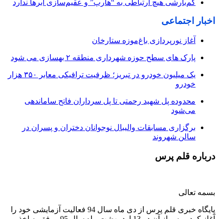
کم‌بارشی هیچ ارتباطی به “هارپ” و عقیم‌سازی ابرها ندارد
اخبار اجتماعی
آغاز نورپردازی باغ‌موزه ستارخان
پارک های سطح حوزه شهرداری منطقه ۲ بهسازی می شود
یک میلیون خودرو در تبریز؛ ظرفیت ترافیکی معابر ۳۵۰ هزار
خودرو
محدوده پل شهید رحمتی تا پل سرداران فاتح ساماندهی
می‌شود
برگزاری مسابقات والیبال نوجوانان دختران و پسران در
سالن شهروند
درباره قلم پرس
بسمه تعالی
پایگاه خبری قلم پرس از دی ماه سال 94 فعالیت آزمایشی خود را
آغاز کرد و پس از آن در 13 اردیبهشت ماه سال 95 موفق به اخذ