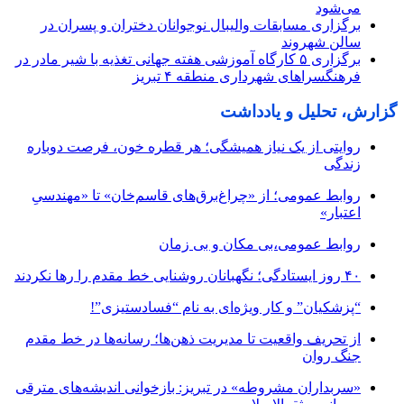
می‌شود
برگزاری مسابقات والیبال نوجوانان دختران و پسران در
سالن شهروند
برگزاری ۵ کارگاه آموزشی هفته جهانی تغذیه با شیر مادر در
فرهنگسراهای شهرداری منطقه ۴ تبریز
گزارش، تحلیل و یادداشت
روایتی از یک نیاز همیشگی؛ هر قطره خون، فرصت دوباره
زندگی
روابط عمومی؛ از «چراغ‌برق‌های قاسم‌خان» تا «مهندسیِ
اعتبار»
روابط عمومی،بی مکان و بی زمان
۴۰ روز ایستادگی؛ نگهبانان روشنایی خط مقدم را رها نکردند
“پزشکیان” و کار ویژه‌ای به نام “فسادستیزی”!
از تحریف واقعیت تا مدیریت ذهن‌ها؛ رسانه‌ها در خط مقدم
جنگ روان
«سربداران مشروطه» در تبریز: بازخوانی اندیشه‌های مترقی