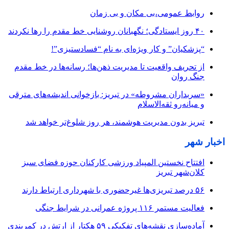
روابط عمومی،بی مکان و بی زمان
۴۰ روز ایستادگی؛ نگهبانان روشنایی خط مقدم را رها نکردند
“پزشکیان” و کار ویژه‌ای به نام “فسادستیزی”!
از تحریف واقعیت تا مدیریت ذهن‌ها؛ رسانه‌ها در خط مقدم
جنگ روان
«سربداران مشروطه» در تبریز: بازخوانی اندیشه‌های مترقی
و میانه‌رو ثقه‌الاسلام
تبریز بدون مدیریت هوشمند، هر روز شلوغ‌تر خواهد شد
اخبار شهر
افتتاح نخستین المپیاد ورزشی کارکنان حوزه فضای سبز
کلان‌شهر تبریز
۵۶ درصد تبریزی‌ها غیرحضوری با شهرداری ارتباط دارند
فعالیت مستمر ۱۱۶ پروژه عمرانی در شرایط جنگی
آماده‌سازی نقشه‌های تفکیکی ۵۹ هکتار از ارتش در کمربندی