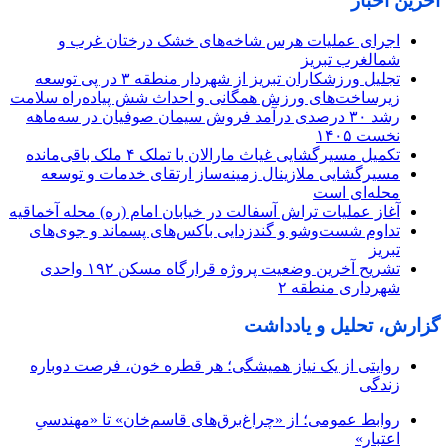
آخرین اخبار
اجرای عملیات هرس شاخه‌های خشک درختان غرب و
شمالغرب تبریز
تجلیل ورزشکاران تبریز از شهردار منطقه ۳ در پی توسعه
زیرساخت‌های ورزش همگانی و احداث شش پیاده‌راه سلامت
رشد ۳۰ درصدی درآمد فروش سیمان صوفیان در سه‌ماهه
نخست ۱۴۰۵
تکمیل مسیرگشایی غیاث مارالان با تملک ۴ ملک باقی‌مانده
مسیرگشایی ملازینال زمینه‌ساز ارتقای خدمات و توسعه
محله‌ای است
آغاز عملیات تراش آسفالت در خیابان امام (ره) محله آخماقیه
تداوم شست‌وشو و گندزدایی باکس‌های پسماند و جوی‌های
تبریز
تشریح آخرین وضعیت پروژه قرارگاه مسکن ۱۹۲ واحدی
شهرداری منطقه ۲
گزارش، تحلیل و یادداشت
روایتی از یک نیاز همیشگی؛ هر قطره خون، فرصت دوباره
زندگی
روابط عمومی؛ از «چراغ‌برق‌های قاسم‌خان» تا «مهندسیِ
اعتبار»