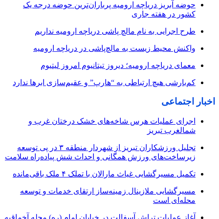
حوضه آبریز دریاچه ارومیه پرباران‌ترین حوضه‌ درجه یک
کشور در هفته جاری
طرح اجرایی به نام مالچ پاشی دریاچه ارومیه نداریم
واکنش محیط زیست به مالچ‌پاشی در دریاچه ارومیه
معمای دریاچه ارومیه؛ دیروز تیتانیوم امروز لیتیوم
کم‌بارشی هیچ ارتباطی به “هارپ” و عقیم‌سازی ابرها ندارد
اخبار اجتماعی
اجرای عملیات هرس شاخه‌های خشک درختان غرب و
شمالغرب تبریز
تجلیل ورزشکاران تبریز از شهردار منطقه ۳ در پی توسعه
زیرساخت‌های ورزش همگانی و احداث شش پیاده‌راه سلامت
تکمیل مسیرگشایی غیاث مارالان با تملک ۴ ملک باقی‌مانده
مسیرگشایی ملازینال زمینه‌ساز ارتقای خدمات و توسعه
محله‌ای است
آغاز عملیات تراش آسفالت در خیابان امام (ره) محله آخماقیه