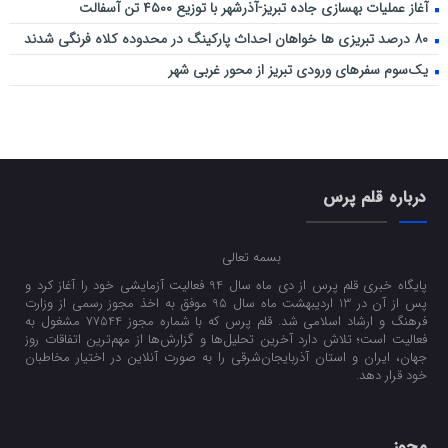
آغاز عملیات بهسازی جاده تبریز-آذرشهر با توزیع ۴۵۰۰ تن آسفالت
۸۰ درصد تبریزی ها خواهان احداث پارکینگ در محدوده کلاه فرنگی شدند
یک‌سوم سفرهای ورودی تبریز از محور غربی شهر
درباره قلم پرس
بسمه تعالی
پایگاه خبری قلم پرس از دی ماه سال 94 فعالیت آزمایشی خود را آغاز کرد و
پس از آن در 13 اردیبهشت ماه سال 95 موفق به اخذ مجوز رسمی از وزارت
فرهنگ و ارشاد اسلامی شد. قلم پرس که با شماره مجوز 77544 مشغول به
فعالیت است؛ تلاش دارد آخرین تحلیل‌ها و گزارش‌ها از مهم‌ترین اتفاقات روز
جهان، ایران و استان آذربایجان‌شرقی را به صورت آنلاین در اختیار مخاطبان
خود قرار دهد.
مجوز