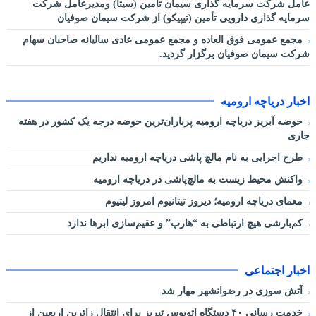
عامل شرکت سرمایه گذاری سیمان تأمین (سیتا) ومدیرعامل شرکت
سرمایه گذاری دارویی تأمین (تیپیکو) از شرکت سیمان صوفیان
مجمع عمومی فوق العاده و مجمع عمومی عادی سالیانه صاحبان سهام
شرکت سیمان صوفیان برگزار گردید.
اخبار دریاچه ارومیه
حوضه آبریز دریاچه ارومیه پرباران‌ترین حوضه‌ درجه یک کشور در هفته
جاری
طرح اجرایی به نام مالچ پاشی دریاچه ارومیه نداریم
واکنش محیط زیست به مالچ‌پاشی در دریاچه ارومیه
معمای دریاچه ارومیه؛ دیروز تیتانیوم امروز لیتیوم
کم‌بارشی هیچ ارتباطی به “هارپ” و عقیم‌سازی ابرها ندارد
اخبار اجتماعی
آتش سوزی در رضوانشهر مهار شد
خدمت رسانی ۴۰ دستگاه اتوبوس تبریز برای انتقال زائرین اربعین از