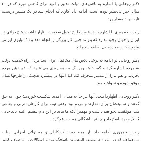
دکتر روحانی با اشاره به تلاش‌های دولت تدبیر و امید برای کاهش تورم که در ۴۰
سال اخیر بی‌نظیر بوده است،‌ ادامه داد: کاری که انجام شد در یک مسیر درست،
‌ثابت و ادامه‌دار بود.
رییس جمهوری با اشاره به دستاورد طرح تحول سلامت، اظهار داشت: هیچ دولتی در
ایران و جهان وجود ندارد که بتواند چنین کار بزرگی را انجام دهد و ۱۱ میلیون ایرانی
به پوشش بیمه درمانی اضافه شده اند.
دکتر روحانی در ادامه به برخی تلاش های مخالفان برای سد کردن راه خدمت دولت
به مردم اشاره کرد و گفت: هر روز یک برنامه ریزی می شود که هم ذهن مردم
تخریب و هم مارا از مسیر منحرف کند اما اینها در پیشبرد هیچیک از طرحهایشان
موفق نبوده و نخواهند بود.
دکتر روحانی اظهارداشت: آنها هر جا به میدان آمدند شکست خوردند؛ چون نه حق
گفتند و نه نیتشان برای خداوند و مردم بود. وقتی نیت برای کارهای حزبی و جناحی
شد، موفقیت نخواهند داشت و مهمتر آنکه ما نباید در این دام بیفتیم البته باید جایی
که لازم بود پاسخ داد و چنانچه اشکالی هست رفع کرد.
رییس جمهوری ادامه داد: از همه دست‌اندرکاران و مسئولان اجرایی دولت
می‌خواهم که در این دام نیفتند، البته باید پاسخگو بود و اشکالات را برطرف کنیم.