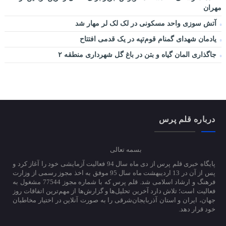
مهران
آتش سوزی واحد مسکونی در لک لک لر مهار شد
یادمان شهدای گمنام قوم‌تپه در یک قدمی افتتاح
جاگذاری المان گیاه و بتن در باغ گل شهرداری منطقه ۲
درباره قلم پرس
بسمه تعالی
پایگاه خبری قلم پرس از دی ماه سال 94 فعالیت آزمایشی خود را آغاز کرد و
پس از آن در 13 اردیبهشت ماه سال 95 موفق به اخذ مجوز رسمی از وزارت
فرهنگ و ارشاد اسلامی شد. قلم پرس که با شماره مجوز 77544 مشغول به
فعالیت است؛ تلاش دارد آخرین تحلیل‌ها و گزارش‌ها از مهم‌ترین اتفاقات روز
جهان، ایران و استان آذربایجان‌شرقی را به صورت آنلاین در اختیار مخاطبان
خود قرار دهد.