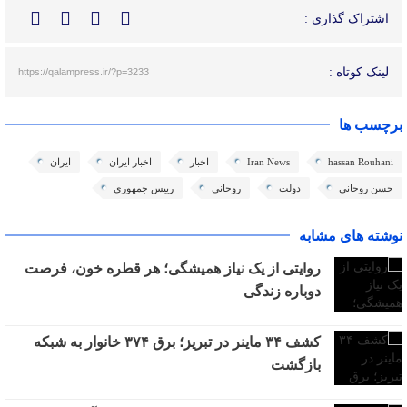
اشتراک گذاری :
لینک کوتاه :
https://qalampress.ir/?p=3233
برچسب ها
hassan Rouhani
Iran News
اخبار
اخبار ایران
ایران
حسن روحانی
دولت
روحانی
رییس جمهوری
نوشته های مشابه
روایتی از یک نیاز همیشگی؛ هر قطره خون، فرصت
دوباره زندگی
کشف ۳۴ ماینر در تبریز؛ برق ۳۷۴ خانوار به شبکه
بازگشت