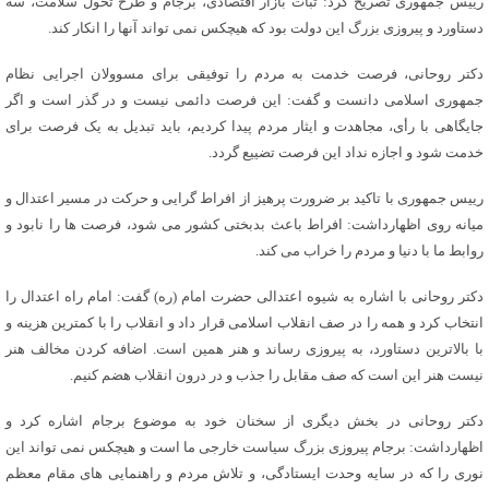
رییس جمهوری تصریح کرد: ثبات بازار اقتصادی، برجام و طرح تحول سلامت، سه
دستاورد و پیروزی بزرگ این دولت بود که هیچکس نمی تواند آنها را انکار کند.
دکتر روحانی، فرصت خدمت به مردم را توفیقی برای مسوولان اجرایی نظام
جمهوری اسلامی دانست و گفت: این فرصت دائمی نیست و در گذر است و اگر
جایگاهی با رأی، مجاهدت و ایثار مردم پیدا کردیم، باید تبدیل به یک فرصت برای
خدمت شود و اجازه نداد این فرصت تضییع گردد.
رییس جمهوری با تاکید بر ضرورت پرهیز از افراط گرایی و حرکت در مسیر اعتدال و
میانه روی اظهارداشت: افراط باعث بدبختی کشور می شود، فرصت ها را نابود و
روابط ما با دنیا و مردم را خراب می کند.
دکتر روحانی با اشاره به شیوه اعتدالی حضرت امام (ره) گفت: امام راه اعتدال را
انتخاب کرد و همه را در صف انقلاب اسلامی قرار داد و انقلاب را با کمترین هزینه و
با بالاترین دستاورد، به پیروزی رساند و هنر همین است. اضافه کردن مخالف هنر
نیست هنر این است که صف مقابل را جذب و در درون انقلاب هضم کنیم.
دکتر روحانی در بخش دیگری از سخنان خود به موضوع برجام اشاره کرد و
اظهارداشت: برجام پیروزی بزرگ سیاست خارجی ما است و هیچکس نمی تواند این
نوری را که در سایه وحدت ایستادگی، و تلاش مردم و راهنمایی های مقام معظم