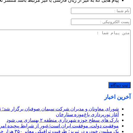
پیام هایی که به غیر از زبان فارسی یا غیر مرتبط باشد منتشر ن
آخرین اخبار
شورای معاونان و مدیران شرکت سیمان صوفیان برگزار شد؛ تأکی
آغاز نورپردازی باغ‌موزه ستارخان
پارک های سطح حوزه شهرداری منطقه ۲ بهسازی می شود
موفقیت دولت، موفقیت ایران است/عبور از شرایط پیچیده امروز
یک میلیون خودرو در تبریز؛ ظرفیت ترافیکی معابر ۳۵۰ هزار خودرو