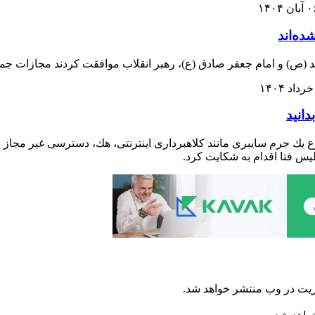
بان ۱۴۰۴
ص) و امام جعفر صادق (ع)، رهبر انقلاب موافقت کردند مجازات جمع 
دانید
ك جرم سايبرى مانند كلاهبردارى اينترنتى، هك، دسترسی غیر مجاز به 
يس فتا اقدام به شكايت كرد.
ریت در وب منتشر خواهد شد.