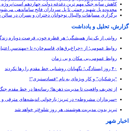
کاهش سایه جنگ مهم ‌ترین دغدغه دولت چهاردهم است/پروژه 
محدوده پل شهید رحمتی تا پل سرداران فاتح ساماندهی می‌شود
برگزاری مسابقات والیبال نوجوانان دختران و پسران در سالن 
گزارش، تحلیل و یادداشت
روایتی از یک نیاز همیشگی؛ هر قطره خون، فرصت دوباره زند
روابط عمومی؛ از «چراغ‌برق‌های قاسم‌خان» تا «مهندسیِ اعتبار
روابط عمومی،بی مکان و بی زمان
۴۰ روز ایستادگی؛ نگهبانان روشنایی خط مقدم را رها نکردند
“پزشکیان” و کار ویژه‌ای به نام “فسادستیزی”!
از تحریف واقعیت تا مدیریت ذهن‌ها؛ رسانه‌ها در خط مقدم جنگ
«سربداران مشروطه» در تبریز: بازخوانی اندیشه‌های مترقی و میا
تبریز بدون مدیریت هوشمند، هر روز شلوغ‌تر خواهد شد
اخبار شهر