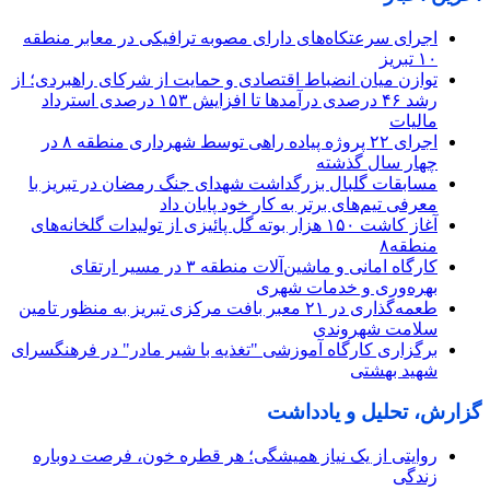
اجرای سرعتکاه‌های دارای مصوبه ترافیکی در معابر منطقه
۱۰ تبریز
توازن میان انضباط اقتصادی و حمایت از شرکای راهبردی؛ از
رشد ۴۶ درصدی درآمدها تا افزایش ۱۵۳ درصدی استرداد
مالیات
اجرای ۲۲ پروژه پیاده راهی توسط شهرداری منطقه ۸ در
چهار سال گذشته
مسابقات گلبال بزرگداشت شهدای جنگ رمضان در تبریز با
معرفی تیم‌های برتر به کار خود پایان داد
آغاز کاشت ۱۵۰ هزار بوته گل پائیزی از تولیدات گلخانه‌های
منطقه۸
کارگاه امانی و ماشین‌آلات منطقه ۳ در مسیر ارتقای
بهره‌وری و خدمات شهری
طعمه‌گذاری در ۲۱ معبر بافت مرکزی تبریز به منظور تامین
سلامت شهروندی
برگزاری کارگاه آموزشی "تغذیه با شیر مادر" در فرهنگسرای
شهید بهشتی
گزارش، تحلیل و یادداشت
روایتی از یک نیاز همیشگی؛ هر قطره خون، فرصت دوباره
زندگی