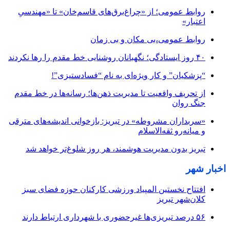
روابط عمومی؛ از «چراغ‌برق‌های قاسم‌خان» تا «مهندسیِ
اعتبار»
روابط عمومی،بی مکان و بی زمان
۴۰ روز ایستادگی؛ نگهبانان روشنایی خط مقدم را رها نکردند
“پزشکیان” و کار ویژه‌ای به نام “فسادستیزی”!
از تحریف واقعیت تا مدیریت ذهن‌ها؛ رسانه‌ها در خط مقدم
جنگ روان
«سربداران مشروطه» در تبریز: بازخوانی اندیشه‌های مترقی
و میانه‌رو ثقه‌الاسلام
تبریز بدون مدیریت هوشمند، هر روز شلوغ‌تر خواهد شد
اخبار شهر
افتتاح نخستین المپیاد ورزشی کارکنان حوزه فضای سبز
کلان‌شهر تبریز
۵۶ درصد تبریزی‌ها غیرحضوری با شهرداری ارتباط دارند