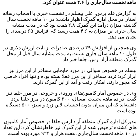
ماهه نخست سال‌جاری را ۴.۶ همت عنوان کرد.
به گزارش قلم پرس، علی بیسلم در نشست خبری با اصحاب رسانه
استان در محل اداره گمرک اظهار داشت: در ۱۰ ماهه نخست سال
گذشته میزان درآمد این گمرک ۲.۸ همت بود که در مدت مشابه
سال جاری این میزان به ۴.۶ همت رسید که افزایش ۶۵ درصدی را
نشان می دهد.
وی همچنین از افزایش ۳۹ درصدی صادرات از بابت ارزش دلاری در
طول ۱۰ ماهه سال جاری نسبت به مدت مشابه سال قبل از محل
گمرک منطقه آزاد ارس- جلفا خبر داد.
بیسلم در خصوص سوالی در مورد جابجایی مسافر از این مرز نیز
ابراز کرد: تردد مسافر از این مرز فعلا بسته بوده و تنها افراد خاصی
که مجوز دارند، امکان رفت و آمد از این گمرک دارند.
وی در خصوص آمار کامیون‌های ورودی و خروجی در مرز جلفا نیز
گفت: در ده ماهه نخست امسال، ۳۰۰ کامیون در مرز جلفا تردد
داشته‌اند که این میزان بدون احتساب لاین زرد و سبز، ۵۰۰ دستگاه
بوده است.
مدیرکل اداره گمرک منطقه آزاد ارس-جلفا در خصوص آمار کامیون
های کشنده ترخیص شده از این گمرک نیز خاطرنشان کرد: این تعداد
در ۱۰ ماهه نخست سال‌جاری، هفت هزار و ۹۲۴ مورد بوده است.