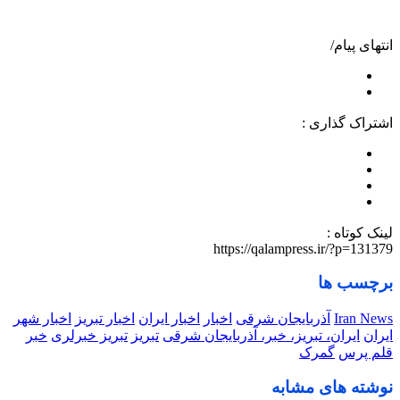
انتهای پیام/
اشتراک گذاری :
لینک کوتاه :
https://qalampress.ir/?p=131379
برچسب ها
Iran News
آذربایجان شرقی
اخبار
اخبار ایران
اخبار تبریز
اخبار شهر
ایران
ایران، تبریز، خبر، آذربایجان شرقی
تبریز
تبریز خبرلری
خبر
قلم پرس
گمرک
نوشته های مشابه