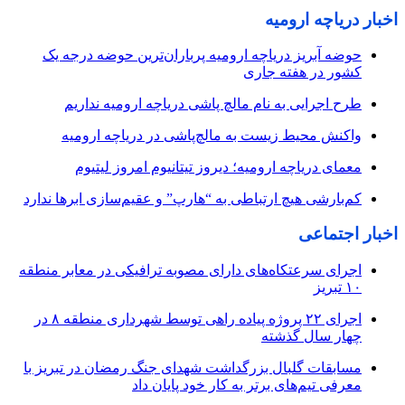
اخبار دریاچه ارومیه
حوضه آبریز دریاچه ارومیه پرباران‌ترین حوضه‌ درجه یک
کشور در هفته جاری
طرح اجرایی به نام مالچ پاشی دریاچه ارومیه نداریم
واکنش محیط زیست به مالچ‌پاشی در دریاچه ارومیه
معمای دریاچه ارومیه؛ دیروز تیتانیوم امروز لیتیوم
کم‌بارشی هیچ ارتباطی به “هارپ” و عقیم‌سازی ابرها ندارد
اخبار اجتماعی
اجرای سرعتکاه‌های دارای مصوبه ترافیکی در معابر منطقه
۱۰ تبریز
اجرای ۲۲ پروژه پیاده راهی توسط شهرداری منطقه ۸ در
چهار سال گذشته
مسابقات گلبال بزرگداشت شهدای جنگ رمضان در تبریز با
معرفی تیم‌های برتر به کار خود پایان داد