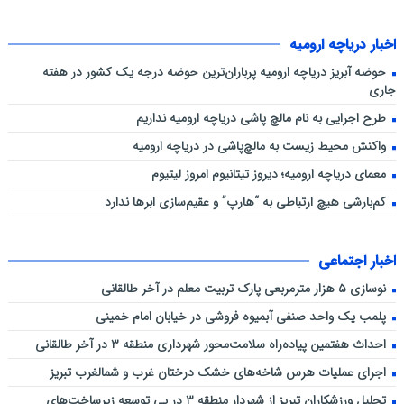
اخبار دریاچه ارومیه
حوضه آبریز دریاچه ارومیه پرباران‌ترین حوضه‌ درجه یک کشور در هفته
جاری
طرح اجرایی به نام مالچ پاشی دریاچه ارومیه نداریم
واکنش محیط زیست به مالچ‌پاشی در دریاچه ارومیه
معمای دریاچه ارومیه؛ دیروز تیتانیوم امروز لیتیوم
کم‌بارشی هیچ ارتباطی به “هارپ” و عقیم‌سازی ابرها ندارد
اخبار اجتماعی
نوسازی ۵ هزار مترمربعی پارک تربیت معلم در آخر طالقانی
پلمب یک واحد صنفی آبمیوه فروشی در خیابان امام خمینی
احداث هفتمین پیاده‌راه سلامت‌محور شهرداری منطقه ۳ در آخر طالقانی
اجرای عملیات هرس شاخه‌های خشک درختان غرب و شمالغرب تبریز
تجلیل ورزشکاران تبریز از شهردار منطقه ۳ در پی توسعه زیرساخت‌های