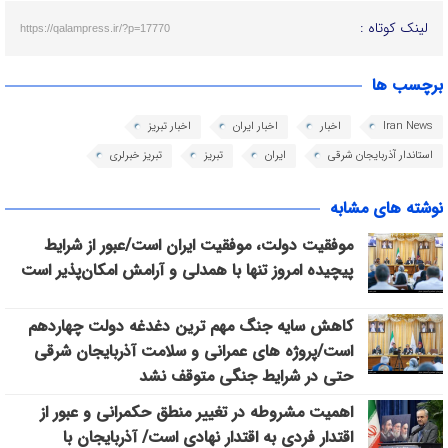
لینک کوتاه :
https://qalampress.ir/?p=17770
برچسب ها
Iran News
اخبار
اخبار ایران
اخبار تبریز
استاندار آذربایجان شرقی
ایران
تبریز
تبریز خبرلری
نوشته های مشابه
موفقیت دولت، موفقیت ایران است/عبور از شرایط
پیچیده امروز تنها با همدلی و آرامش امکان‌پذیر است
کاهش سایه جنگ مهم ‌ترین دغدغه دولت چهاردهم
است/پروژه ‌های عمرانی و سلامت آذربایجان شرقی
حتی در شرایط جنگی متوقف نشد
اهمیت مشروطه در تغییر منطق حکمرانی و عبور از
اقتدار فردی به اقتدار نهادی است/ آذربایجان با