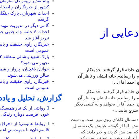
پیام تقدیر رییس‌کل سازمان 
کشور از خبرنگاران و اصحا
احداث شهربازی پارک جنگل
گرفت
گامی دیگر در مدیریت مهندس
عایی از
تبریز آغاز شد
خبرنگار، راوی حقیقت و پاسد
عمومی است
تجهیز می شود؟
جوانان یاغچیان، پرواز و ش
حادثه قرار گرفتند. خدمتکار
سالن ورزشی می‌شوند
 را رساندم خانه ایشان و ناظر آن
خبرنگار، راوی حقیقت و پاسد
 احمد آقا […]
عمومی است
حادثه قرار گرفتند. خدمتکار
گزارش، تحلیل و یاد
 را رساندم خانه ایشان و ناظر آن
احمد آقا را بخواهد و به کسی دیگر
روایتی از یک نیاز همیشگ
سریع بیایید…»
خون، فرصت دوباره زندگی
 دستمال کاغذی روی میز است و دست
روابط عمومی؛ از «چراغ‌ب
تش. اما از گوشه عبایش یک دستمال
قاسم‌خان» تا «مهندسیِ اعتب
تش را پاک می‌کند. ۴۰ سال از روزی که صدایش کردند و خبر دادند که
کرده، گذشته. اما خاطره آن روز، همچنان بعد از ۴۰ سال آنچنان روشن و شفاف است که