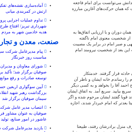
 فقدانش می‌توانست برای امام فاجعه
ت که همان حرکت‌های آغازین مبارزه
ارتش در کمربندی میانی
تداوم عملیات اجرایی پروژ
شهرداری تبریز/ افتتاح طرح
هدیه خادمین شهر به مردم 
ن دوران و با ارزیابی اتفاق‌ها به
دی از شخصیت معنوی امام ناگفته
صنعت، معدن و تجار
لهی و صبر امام در برابر یک مصیبت
به این بعد از شخصیت نیرومند امام
پیام مدیرعامل شرکت سیم
مناسبت روز خبرنگار
شورای معاونان و مدیرا
صوفیان برگزار شد؛ تأکید بر
ادثه قرار گرفتند. خدمتکار
توسعه صادرات و رفع موانع ت
 را رساندم خانه ایشان و ناظر آن
احمد آقا را بخواهد و به کسی دیگر
آیین سوگواری اربعین حسی
یع بیایید. سریع آمد. به اتفاق ایشان
بزرگداشت رهبر شهید انقل
دند قویا گفتند ایشان مرحوم شده و اگر
سیمان صوفیان برگزار شد
ا بعدتر که امام خبردار شدند، اجازه
انتصاب مدیر عامل شرکت
صوفیان به عنوان مشاور فرم
عاشور در امور صنایع، تولید
ف منزل برادرشان رفتند، طبیعتا
بازدید مدیرعامل شرکت س