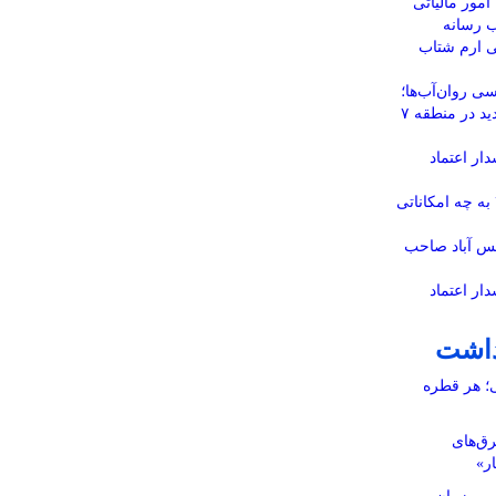
امور مالیاتی
ب رسانه
ی ارم شتاب
ی روان‌آب‌ها؛
احداث ۶ حلقه چاه جذبی جدید در منطقه ۷
ار اعتماد
پارک شهید پاشائی منطقه ۲ به چه امکاناتی
مس آباد صاحب
ار اعتماد
داشت
ی؛ هر قطره
رق‌های
ار»