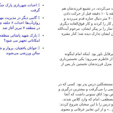
احداث شهربازی پارک جنگ
می‌کردند، در تشییع فرزندشان هم
گرفت
عمل کردند. وقتی مطلع می‌شدند که جنازه در کدام محل است، ۵ دقیقه یا ١٠ دقیقه قبل از حرکت دادن
گامی دیگر در مدیریت مه
جنازه حرکت می‌کردند و جنازه که حرکت می‌کرد، یک مسافتی را ۵٠-۴٠ متر دنبال جنازه قدم می‌زدند و
روان‌آب‌ها؛ اح
ار را کردند و کار فوق‌العاده دیگری
در منطقه ۷ تبریز آغاز شد
ماز را بر پیکر ایشان، مرحوم آیت‌الله
ایشان تدارک دیده شد؛ کنار مقبره
امکاناتی تجهیز می شود؟
جوانان یاغچیان، پرواز و
سالن ورزشی می‌شوند
بل باور بود. اینکه امام اینگونه
از خاطرم نمی‌رود؛ یکی نخستین‌باری
 منزل فرزندشان نخستین بار پس از
 مستشکلین درس پدر بود. کسی که در
ی را می‌گرفت و بیشترین درگیری و
بود؛ اتاق ستونی داشت که آنجا
مصطفی، امام که وارد کلاس شدند،
 درس را با این سخنان شروع کردند:
» و از این تعابیر عرفانی و معنوی