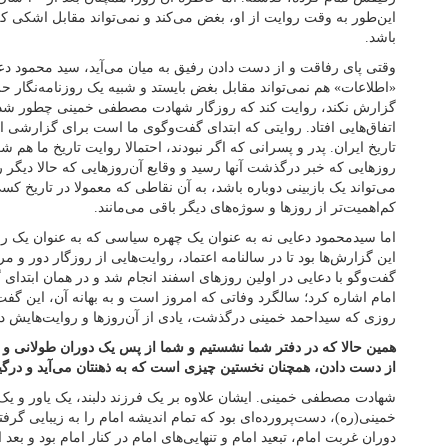
این‌طور به وقت روایت از او، بغض می‌کند و نمی‌تواند مقابل اشکی 
باشد.
وقتی پای رفاقت و از دست دادن رفیق به میان می‌آید، سید محمود دعا
«اطلاعات» هم نمی‌تواند مقابل بغض بایستد و شبیه یک روزنامه‌نگار حر
گزارش نکند، روایت کند که روزگار شهادت مصطفی خمینی چطور شد و
اتفاق‌هایی افتاد. روایتی که ابتدای گفت‌وگوی ما است برای گزارشی 
تاریخ ایران. پدر و پسرانی که اگر نبودند، احتمالا روایت تاریخ ما 
روزهایی که خبر درگذشت آنها رسید و وقایع آن‌روزهایی که حالا دیگر
می‌تواند یک بازبینی دوباره باشد، به آن نقاطی که معمولا در تاریخ کسی
کم‌اهمیت‌تر از روزها و سوژه‌های دیگر باقی می‌مانند.
اما سیدمحمود دعایی نه به عنوان یک چهره سیاسی که به عنوان یک روز
این گزارش‌ها بود تا در سالنامه اعتماد، روایت‌هایی از روزگار دور و
گفت‌وگو با دعایی در اولین روزهای اسفند انجام شد و در همان ابتدای 
امام اشاره کرد؛ سالگرد وفاتی که امروز است و به بهانه آن، این گفت‌
روزی که سیداحمد خمینی درگذشت، یادی از آن‌روزها و روایت‌هایش دا
همین حالا که در دفتر شما نشستیم و شما از پس یک دوران طولانی و ا
از دست دادن، همچنان نخستین چیزی است که به ذهنتان می‌آید و درگی
شهادت مصطفی خمینی. ایشان علاوه بر یک فرزند دلبند، یک یاور و یک
خمینی(ره)، دست‌پرورده‌ای بود که تمام اندیشه امام را به زیبایی گرفت
دوران غربت امام، تبعید امام و تنهایی‌های امام در کنار امام بود و بعد 