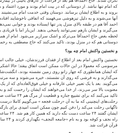
نگران شدند. حاج احمدآقا هم بعد از فراغت از کار‌های بالینی در بیما
که امام تنها نباشد. از دوستانی که در بیت امام بودند و مورد اعتماد
بروند و به اطلاع ایشان برسانند. دوستان وقتی خدمت امام می‌نشینند 
آنها می‌شوند و به دلیل تیزهوشی می‌فهمند که اتفاقی ناخوشایند افتاده.
احمد آقا هم در طبقه بالای منزل پدر تنها ایستاده بودند و جوابی نمی‌ده
می‌گیرند و ایشان بازهم نمی‌توانند پاسخی بدهند. این‌بار اما با فریادی 
لحظه بغض حاج احمدآقا می‌ترکد و اشک سرازیر می‌شود. امام از همین 
دوستانی هم که در منزل بودند، تاکید می‌کنند که حاج مصطفی به رحمت
و نخستین واکنش امام چه بود؟
نخستین واکنش امام بعد از اطلاع از فقدان فرزندشان، خیلی جالب اس
مرسومی که معمولا در این حالات ممکن است اتفاق بیفتد؛ حالا اشکی ب
که ایشان همانطوری که چهار زانو روی زمین نشسته بودند، انگشت‌شان 
می‌گذارند و به فرشی که روی آن نشستند، خیره می‌شوند و سه مرتبه آیه 
می‌گویند. بعد با یک تعبیر خیلی عارفانه و خیلی فوق‌العاده‌ای که از ی
معنویت بالا سر می‌زند، از خدا می‌خواهند که ایشان را رحمت کند و ب
تاکید می‌کنند که برای ت
رحلت‌های اینچنینی که ما به آن «رحلت فجعه » می‌گوییم کاملا درس
ناگهانی رحلت می‌کند را دفن کنیم چون ممکن است امیدی برای بازگش
ایشان گفتند ۴
راه نجف و
قرآن قرائت شد.