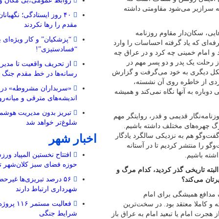
روابط عمومی،بی مکان و 
که سرازیر می‌شود مقاومتی داشته
۴۰ روز ایستادگی؛ نگهبا
مقدم را رها نکردند
یی، سکان‌دار مقاوم روزنامه
“پزشکیان” و کار ویژه‌ای ب
فه‌ای که یاد گرفته احساسات را وارد
“فسادستیزی”!
 امام خمینی چه کرد و در عراق چه
از رحلت یک پدر و دو پسر مهم در
از تحریف واقعیت تا مدیری
هم شکل دیگری به خود می‌گرفت و گزارش
رسانه‌ها در خط مقدم جنگ 
 ردی از خاطره روی آن نشسته،
«سربداران مشروطه» در تب
 دوباره به آنها نگاه نمی‌کند و همیشه
اندیشه‌های مترقی و میانه‌رو 
تبریز بدون مدیریت هوشمن
نامه‌نگار قدیمی و قدر، روایتگر مهم
شلوغ‌تر خواهد شد
 مرگ چهره‌های مختلف داشته باشیم.
گفت‌وگو هم به نزدیکی سالگرد یادگار
اخبار شهر
وگو را منتشر کردیم تا در آستانه
افتتاح نخستین المپیاد ورز
شته باشیم.
حوزه فضای سبز کلان‌شهر تب
لبته تاریخی گذر کردید، کدام مرگ و
۵۶ درصد تبریزی‌ها غیرحض
رتان می‌کند؟
شهرداری ارتباط دارند
 مدافع همیشگی برای امام
فعالیت مستم
ه و کاملا معتقد بود. در سخت‌ترین
شرایط جنگی
از هجرت امام یا تبعید امام به عراق باز