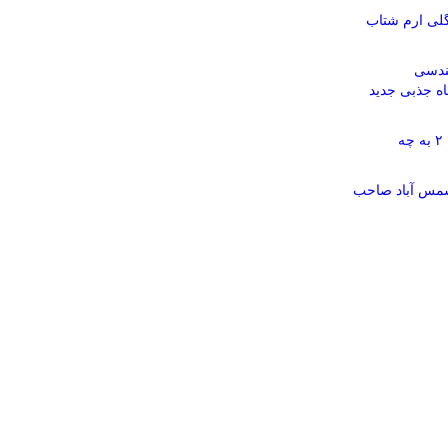
لی ارم شتاب
ندسی
داث ۶ حلقه چاه جذبی جدید
پارک شهید پاشائی منطقه ۲ به چه
 شمس آباد صاحب