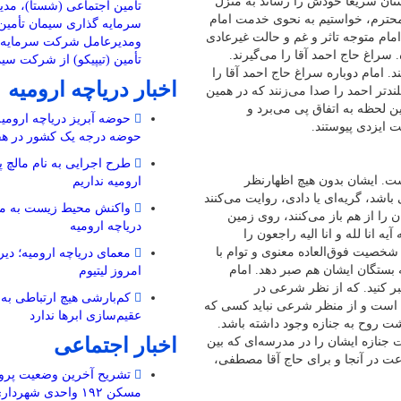
رستان سریعا خودش را رساند به منزل
تأمین اجتماعی (شستا)، مد
 و محترم، خواستیم به نحوی خدمت امام
سرمایه گذاری سیمان تأمین 
امام متوجه تاثر و غم و حالت غیرعادی
ومدیرعامل شرکت سرمایه گ
 سراغ حاج احمد آقا را می‌گیرند.
تأمین (تیپیکو) از شرکت سی
ند. امام دوباره سراغ حاج احمد آقا را
اخبار دریاچه ارومیه
بلندتر احمد را صدا می‌زنند که در همین
لحظه به اتفاق پی‌ می‌برد و
حوضه آبریز دریاچه ارومیه 
 ایزدی پیوستند.
حوضه‌ درجه یک کشور در هف
طرح اجرایی به نام مالچ پ
ت. ایشان بدون هیچ اظهارنظر
ارومیه نداریم
اشد، گریه‌ای یا دادی، روایت می‌کنند
واکنش محیط زیست به مال
را از هم باز می‌کنند، روی زمین
دریاچه ارومیه
انا لله و انا الیه راجعون را
ک شخصیت فوق‌العاده معنوی و توام با
معمای دریاچه ارومیه؛ دیرو
ه بستگان ایشان هم صبر دهد. امام
امروز لیتیوم
شییع جنازه و قطعیت از مرگ هم ٢۴ ساعت صبر کنید. که از نظر شرعی در
کم‌بارشی هیچ ارتباطی به 
ت است و از منظر شرعی نباید کسی که
عقیم‌سازی ابرها ندارد
ت روح به جنازه وجود داشته باشد.
اخبار اجتماعی
٢ ساعت دست نگه دارید که همین کار هم شد. ٢۴ ساعت جنازه ایشان را در مدرسه‌ای که بین
 کوفه بود و به نام «جامعه النجف» نگهداری کردند و ٢۴ ساعت در آنجا و برای حاج آقا مصطفی،
تشریح آخرین وضعیت پروژ
مسکن ۱۹۲ واحدی شهرداری منطقه ۲