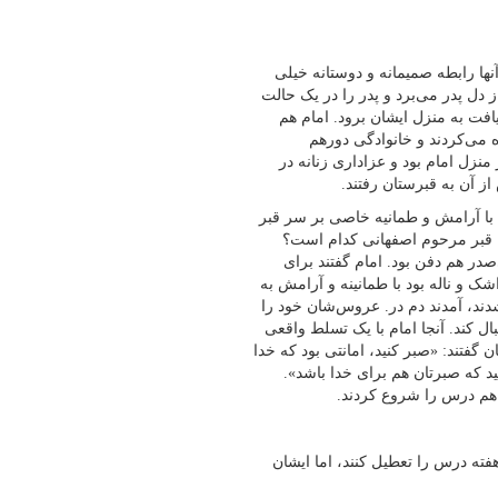
نها رابطه صمیمانه و دوستانه خیلی
 دل پدر می‌برد و پدر را در یک حالت
افت به منزل ایشان برود. امام هم
ه می‌کردند و خانوادگی دورهم
زل امام بود و عزاداری زنانه در
ز آن به قبرستان رفتند.
با آرامش و طمانیه خاصی بر سر قبر
که قبر مرحوم اصفهانی کدام است؟
‌صدر هم دفن بود. امام گفتند برای
شک و ناله بود با طمانینه و آرامش به
د، آمدند دم در. عروس‌شان خود را
 کند. آنجا امام با یک تسلط واقعی
فتند: «صبر کنید، امانتی بود که خدا
د که صبرتان هم برای خدا باشد».
د هم درس را شروع کردند.
فته درس را تعطیل کنند، اما ایشان