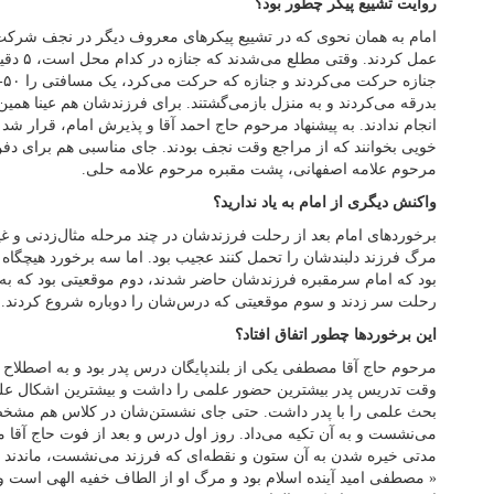
روایت تشییع پیکر چطور بود؟
امام به همان نحوی که در تشییع پیکرهای معروف دیگر در نجف شرکت 
بدرقه می‌کردند و به منزل بازمی‌گشتند. برای فرزندشان هم عینا همین ک
انجام ندادند. به پیشنهاد مرحوم حاج احمد آقا و پذیرش امام، قرار شد ن
خویی بخوانند که از مراجع وقت نجف بودند. جای مناسبی هم برای دفن 
مرحوم علامه اصفهانی، پشت مقبره مرحوم علامه حلی.
واکنش دیگری از امام به یاد ندارید؟
برخوردهای امام بعد از رحلت فرزندشان در چند مرحله مثال‌زدنی و غیرقا
مرگ فرزند دلبندشان را تحمل کنند عجیب بود. اما سه برخورد هیچگاه 
بود که امام سرمقبره فرزندشان حاضر شدند، دوم موقعیتی بود که به
رحلت سر زدند و سوم موقعیتی که درس‌شان را دوباره شروع کردند.
این برخوردها چطور اتفاق افتاد؟
مرحوم حاج آقا مصطفی یکی از بلندپایگان درس پدر بود و به اصطلاح
وقت تدریس پدر بیشترین حضور علمی را داشت و بیشترین اشکال علم
بحث علمی را با پدر داشت. حتی جای نشستن‌شان در کلاس هم مشخص 
می‌نشست و به آن تکیه می‌داد. روز اول درس و بعد از فوت حاج آقا 
مدتی خیره شدن به آن ستون و نقطه‌ای که فرزند می‌نشست، ماندند و
« مصطفی امید آینده اسلام بود و مرگ او از الطاف خفیه الهی است و…