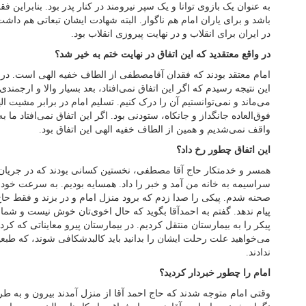
به عنوان یک بازوی توانا و یک سپر نیرومند در کنار پدر بود. بنابراین
باشد و برای یاران امام هم ناگوار. البته شهادت ایشان تبعاتی هم داش
در ایران برای انقلاب و در نهایت پیروزی انقلاب بود.
در واقع معتقدید که این اتفاق در نهایت ختم به خیر شد؟
امام معتقد بودند که فقدان آقامصطفی از الطاف خفیه الهی است. در هما
این نتیجه رسیدم که اگر این اتفاق نمی‌‌افتاد، بعد بسیار والا و ارجمن
می‌ماند و نمی‌توانستیم آن را درک کنیم. تسلیم امام در برابر مشیت ا
فوق‌العاده جانگداز و جانکاه، ستودنی بود. اگر این اتفاق نمی‌افتاد ما 
واقف نمی‌شدیم و همین از الطاف خفیه الهی این اتفاق بود.
این اتفاق چطور رخ داد؟
همسر و خدمتکار حاج آقا مصطفی، نخستین کسانی بودند که در جریان ح
سراسیمه به خانه من آمد و خبر را داد. همسایه بودیم. به سرعت خودم
صحنه شدم. پیکی را صدا زدم که برود منزل امام و در بزند و فقط حاج 
پیام ندهد. گفتم به احمدآقا بگوید که حال اخوی‌تان خوش نیست و شما سر
پیکر را به بیمارستان منتقل کردیم. در بیمارستان پیرو معایناتی که کر
می‌خواهید علت رحلت ایشان را بدانید باید کالبدشکافی شوند، که طبعیت
ندادند.
امام را چطور خبردار کردید؟
وقتی امام متوجه شدند که حاج احمد آقا از منزل آمدند بیرون و به طر