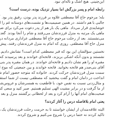
این‌چنینی. هیچ اشک و ناله‌ای نبود.
رابطه امام و پسر بزرگش اما بسیار نزدیک بوده، درست است؟
بله؛ مرحوم حاج آقا مصطفی علاوه بر فرزند پدر بودن، رفیق پدر بود. آ
جالبی با هم داشتند. در همین صمیمیت‌ها و نشست‌های دوستانه غم را از
خوشایندی قرار می‌داد. ماهی یک بار هم از پدر دعوت می‌کرد برای ضی
ماهی یک مرتبه به منزل فرزندشان می‌رفتند و شام را آنجا بودند. گعد
می‌نشستند. بعد از رحلت مرحوم حاج آقا مصطفی عزاداری مردانه در من
منزل حاج آقا مصطفی. روزی که امام به منزل فرزندشان رفتند، پیش ا
نخستین سؤالشان این بود که قبر مصطفی کدام است؟ نشانش دادیم. 
نشستند و بدون آنکه اشکی بریزند، فاتحه‌ای خواندند و بعد پرسیدند 
مقبره او را هم نشان دادیم و فاتحه‌ای خواندند. در همان مقبره پدر بنی
آقای بنی‌صدر هم فاتحه بخوانید. فاتحه خواندند و بین جمعیتی که موج ا
سمت منزل فرزندشان حرکت کردند. خانواده که متوجه حضور امام شدن
انداخت در دامان امام و گفت ببخشید که مصطفی نیست از شما استقبال
و مثال‌زدنی نسبت به نفس خود، با قاطعیت به همسرشان و عروس‌شان گ
از ما گرفت و در برابر مشیت الهی تسلیم هستیم. صبر کنید و سعی کنی
صحبت‌های امام آنها را آرام کرد و بعد از لحظاتی برگشتند منزل و بع
یعنی امام بلافاصله درس را آغاز کردند؟
البته علاقه‌مندان از ایشان خواستند تا به حرمت رحلت فرزندشان یک ه
تاکید کردند نه حتما درس را شروع می‌کنیم و شروع کردند.