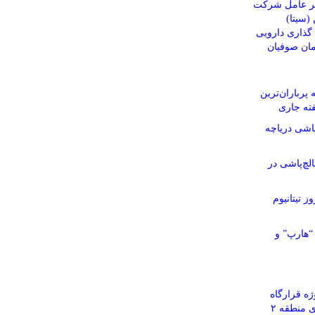
یر عامل شرکت
(سیتا)
ذاری دارویی
مان صوفیان
پرباران‌ترین
ته جاری
اشی دریاچه
چ‌پاشی در
ز تیتانیوم
“هارپ” و
ه قرارگاه