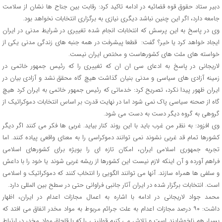
دبیر ستاد حقوق قوه قضائیه در ادامه تاکید کرد: رقابت بین جناح ها نشان از سلامت
جامعه دارد، اگر این چنین نباشد دیگری نیازی به برگزاری انتخابات نخواهد بود.
وی در پاسخ به این پرسش که انتخابات انجام شده تغییری در شرایط مدنی در ایران
ایجاد خواهد کرد یا خیر؟ گفت: قطعا پیشرفت در همه جنبه های زندگی مدنی یکی از
خواسته های ملت های کشورهاست و مختص ایران نیست.
لاریجانی در پاسخ به ادعای سی ان ان که تغییری را که رئیس جمهور خاتمی در
زمینه آزادی های سیاسی و مدنی بنیان گذاشت هیچ گاه محقق نشد و آزادی بیان در
ایران ظهور پیدا نکرد، تصریح کرد: خدماتی که رئیس جمهور خاتمی به ایران کرد هیچ
گاه از صحنه سیاسی پاک نمی شود اما در نهایت قدرت بر اساس انتخابات دموکراتیک از
گروهی به گروه دیگر دست به دست می شود.
وی افزود: به نظر من غرب باید با این روند کنار بیاید. غربی ها فکر می کنند اگر دیگر
کشورها تمام قد غربی نشوند نمی توانند دموکراسی را به معنای واقعی پیاده کنند. اما
تجربه جمهوری اسلامی ایران، امکان تازه ای را بویژه برای کشورهای اسلامی
فراهم آورده و آن اینکه لازم نیست این کشورها از ریشه غربی شوند یا خود را با داعش
و سلفی ها همراه سازند. آنها می توانند الگویی را انتخاب کنند که دموکراتیک و اسلامی
است. انتخابات برگزار شده در ایران آثار جانبی فراوانی حتی در سطح بین المللی دارد.
محمد جواد لاریجانی در ادامه با اشاره به اعمال مجازات اعدام در ایران، اظهار
داشت: ۹۰ درصد مجازات اعدام به علت جرائم مربوط به مواد مخدر اتفاق می افتد که
بسیار هم ناخوشایند است و تلاش می کنیم قوانینی را که با قاچاق مواد مخدر در ارتباط