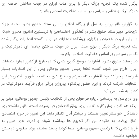
برگزار شده یک تجربه بزرگ دیگر را برای ملت ایران در جهت ساختن جامعه ای
دموکراتیک و نظامی سیاسی بر اساس عقلانیت اسلامی رقم زد.
به گزارش قلم پرس به نقل از پایگاه اطلاع رسانی ستاد حقوق بشر، محمد جواد
لاریجانی دبیر ستاد حقوق بشر در گفتگوی اختصاصی با کریستین امانپور مجری شبکه
سی ان ان، در خصوص برگزاری پرشکوه انتخابات در ایران گفت: انتخابات برگزار شده
یک تجربه بزرگ دیگر را برای ملت ایران در جهت ساختن جامعه ای دموکراتیک و
نظامی سیاسی بر اساس عقلانیت اسلامی رقم زد.
دبیر ستاد حقوق بشر با اشاره به موضع گیری هایی که در خارج از کشور درباره انتخابات
ایران طرح می شود، گفت: قطعا رئیس جمهور روحانی پس از این انتخابات بسیار
قدرتمندتر خواهد بود. اقشار مختلف مردم و جناح های مختلف با شور و اشتیاق در این
انتخابات شرکت کردند و این حضور پرشکوه پیروزی بزرگی برای فرآیند دموکراتیک در
کشور به شمار می آید.
وی در پاسخ به پرسشی درباره فراخوان پس از انتخابات رئیس جمهور روحانی، مبنی بر
اینکه هم اکنون زمان کار و تلاش برای رونق اقتصادی فرا رسیده است، اظهار داشت: رای
دهندگان خواستار تغییر هستند و بیشتر آنان انتظار دارند این تغییر در حوزه اقتصادی
اتفاق بیافتد. به عقیده من اگر تحریم ها برداشته شوند و قدرت های غربی به
قراردادهایی که با رئیس جمهور روحانی امضا کردند پایبند بمانند، روند مطلوبی در پیش
خواهیم داشت.