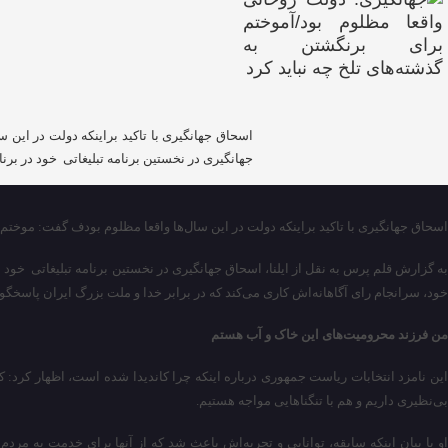
اسحاق جهانگیری با تاکید براینکه دولت در این س
جهانگیری در نخستین برنامه تبلیغاتی خود در برنا
اسحاق جهانگیری با تاکید براینکه دولت در این سال‌ها واقعا مظلوم بودف گفت: موختم بر
به گزارش قلم پرس به نقل از ایلنا، اسحاق جهانگیری در نخستین برنامه تبلیغاتی خود
خود، سرانجام رای آگاهانه‌اش کاری می‌کند که در برابر خدا و ملت بزرگ ایران پاسخگو 
من فرزند محرومیت‌های این خاک و آب هستم
این نامزد انتخابات ریاست جمهوری درباره اینکه چرا کاندیدا شده است، اظهار کرد
بی‌نظیری داریم و هم با تنگناهایی مواجه هستیم.
او با بیان اینکه سابقه، توانایی و تجربه‌اش باعث شد که از آنها برای خدمت به م