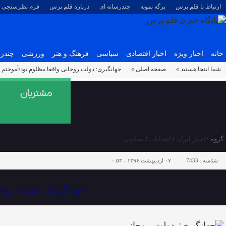
ارتباط با قلم پرس
برگه نمونه
چندرسانه ای
درباره قلم پرس
فرم نظرسنجی
خانه
اخبار ویژه
اخبار اقتصادی
سیاسی
فرهنگ و هنر
ورزشی
چندرس
شما اینجا هستید »
صفحه اصلی »
جهانگیری: دولت روحانی واقعا مظلوم بود/آموختم بر
گروه :
اخبار ایران
/
انتخابات
/
سیاسی
شناسه :
7433
۰۷ اردیبهشت ۱۳۹۶ - ۰:۵۳
جهانگیری: دولت روحا