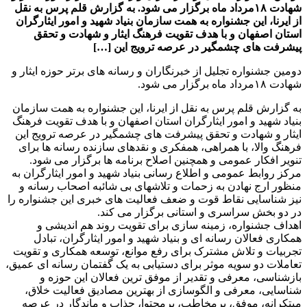
شهادت ۱۸مرداد ماه برگزار می شود. به گزارش قلم پرس به نقل
از ایرنا، این جشنواره به همت سازمان بنیاد شهید و امور ایثارگران
استان اصفهان و با هدف تقویت فرهنگ ایثار و شهادت و تحقق
پیشرفت های چشمگیر در عرصه ترویج این […]
دومین جشنواره تجلیل از خبرنگاران و رسانه های برتر حوزه ایثار و
شهادت ۱۸مرداد ماه برگزار می شود.
به گزارش قلم پرس به نقل از ایرنا، این جشنواره به همت سازمان
بنیاد شهید و امور ایثارگران استان اصفهان و با هدف تقویت فرهنگ
ایثار و شهادت و تحقق پیشرفت های چشمگیر در عرصه ترویج این
فرهنگ والا، با همراهی، همفکری و نقدهای سازنده رسانه ها برای
تنویر افکار عمومی و همچنین اصلاح برنامه ها برگزار می شود.
مرکز روابط عمومی و اطلاع رسانی بنیاد شهید و امور ایثارگران به
منظور ارج نهادن به زحمات و تلاشهای بی شائبه اصحاب رسانه و
نیز شناسایی نقاط قوت و ضعف فعالیت های خبری این جشنواره را
در دو بخش سراسری و استانی برگزار می کند.
اهداف جشنواره، زمینه سازی برای تقویت روند هم اندیشی و
همکاری فعالان رسانه ای و بنیاد شهید و امور ایثارگران، تبادل
تجربیات و تلاش مشترک برای رفع موانع، توسعه همکاری و تقویت
تعاملات دو سویه موثر برای دستیابی به یک گفتمان رسانه ای عمیق،
بازشناسی، معرفی و تقدیر از موفق ترین فعالان این حوزه و
شناسایی، معرفی و الگوسازی از بهترین مصادیق فعالیت خلاق،
مبتکرانه، موفق، پرمخاطب، پرمحتوا، جذاب و ماندگار در عرصه