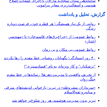
ساماندهی میدان سجادیه مارالان با اجرای عملیات اصلاح
هندسی و آسفالت‌ریزی معابر پیرامونی
گزارش، تحلیل و یادداشت
روایتی از یک نیاز همیشگی؛ هر قطره خون، فرصت دوباره
زندگی
روابط عمومی؛ از «چراغ‌برق‌های قاسم‌خان» تا «مهندسیِ
اعتبار»
روابط عمومی،بی مکان و بی زمان
۴۰ روز ایستادگی؛ نگهبانان روشنایی خط مقدم را رها نکردند
“پزشکیان” و کار ویژه‌ای به نام “فسادستیزی”!
از تحریف واقعیت تا مدیریت ذهن‌ها؛ رسانه‌ها در خط مقدم
جنگ روان
«سربداران مشروطه» در تبریز: بازخوانی اندیشه‌های مترقی
و میانه‌رو ثقه‌الاسلام
تبریز بدون مدیریت هوشمند، هر روز شلوغ‌تر خواهد شد