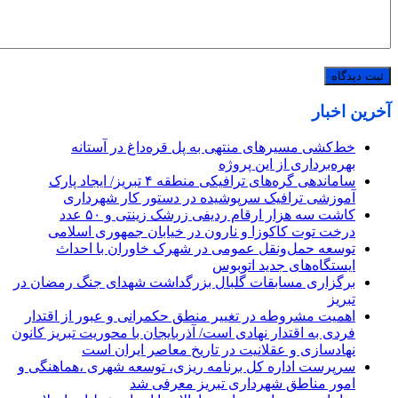
آخرین اخبار
خط‌کشی مسیرهای منتهی به پل قره‌داغ در آستانه
بهره‌برداری از این پروژه
ساماندهی گره‌های ترافیکی منطقه ۴ تبریز/ ایجاد پارک
آموزشی ترافیک سرپوشیده در دستور کار شهرداری
کاشت سه هزار ارقام ردیفی زرشک زینتی و ۵۰ عدد
درخت توت کاکوزا و نارون در خیابان جمهوری اسلامی
توسعه حمل‌ونقل عمومی در شهرک خاوران با احداث
ایستگاه‌های جدید اتوبوس
برگزاری مسابقات گلبال بزرگداشت شهدای جنگ رمضان در
تبریز
اهمیت مشروطه در تغییر منطق حکمرانی و عبور از اقتدار
فردی به اقتدار نهادی است/ آذربایجان با محوریت تبریز کانون
نهادسازی و عقلانیت در تاریخ معاصر ایران است
سرپرست اداره کل برنامه ریزی، توسعه شهری ،هماهنگی و
امور مناطق شهرداری تبریز معرفی شد