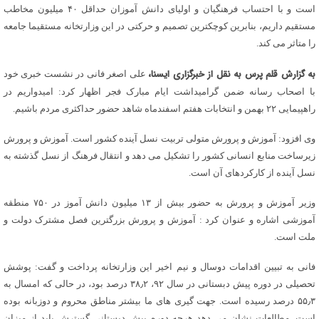
است و با احتساب فرهنگیان و اولیای دانش آموزان حداقل ۴۰ میلیون مخاطب
مستقیم داریم، بنابرین کوچکترین تصمیم و حرکتی در این وزارتخانه مستقیما جامعه
را متاثر می کند.
به گزارش قلم پرس به نقل از خبرگزاری ایسنا،
علی اصغر فانی در نشست خبری خود
با اصحاب رسانه ضمن گرامیداشت ایام مبارک فجر اظهار کرد: امیدواریم در
راهپیمایی ۲۲ بهمن و انتخابات هفتم اسفندماه شاهد حضور حداکثری مردم باشیم.
وی افزود: آموزش و پرورش متولی تربیت نسل آینده کشور است. آموزش و پرورش
زیرساخت منابع انسانی کشور را تشکیل می دهد و انتقال فرهنگ از نسل گذشته به
نسل آینده از کارکردهای آن است.
وزیر آموزش و پرورش به حضور بیش از ۱۳ میلیون دانش آموز در ۷۵۰ منطقه
آموزشی اشاره و عنوان کرد : آموزش و پرورش بزرگترین فصل مشترک دولت و
ملت است.
فانی به تبیین اقدامات دوسال و نیم اخیر این وزارتخانه پرداخت و گفت: پوشش
تحصیلی در دوره پیش دبستانی در سال ۹۲، ۳۸٫۲ درصد بود، در حالی که امسال به
۵۵٫۳ درصد رسیده است. جهت گیری های ما بیشتر مناطق محروم و دوزبانه بوده
است. مطالعات نشان می دهد هرچه دوره پیش دبستانی گسترش یابد از میزان