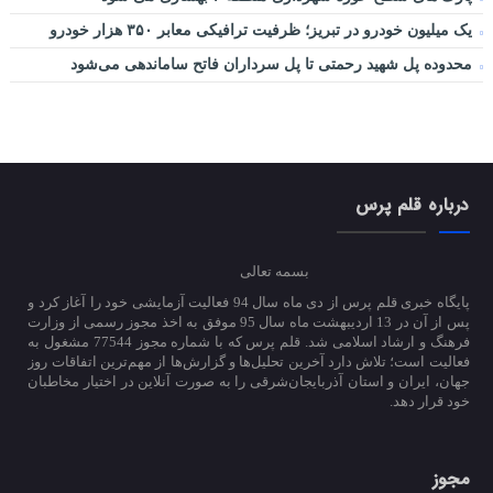
یک میلیون خودرو در تبریز؛ ظرفیت ترافیکی معابر ۳۵۰ هزار خودرو
محدوده پل شهید رحمتی تا پل سرداران فاتح ساماندهی می‌شود
درباره قلم پرس
بسمه تعالی
پایگاه خبری قلم پرس از دی ماه سال 94 فعالیت آزمایشی خود را آغاز کرد و
پس از آن در 13 اردیبهشت ماه سال 95 موفق به اخذ مجوز رسمی از وزارت
فرهنگ و ارشاد اسلامی شد. قلم پرس که با شماره مجوز 77544 مشغول به
فعالیت است؛ تلاش دارد آخرین تحلیل‌ها و گزارش‌ها از مهم‌ترین اتفاقات روز
جهان، ایران و استان آذربایجان‌شرقی را به صورت آنلاین در اختیار مخاطبان
خود قرار دهد.
مجوز