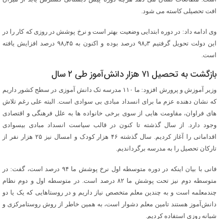
افت تحصیلی کاسته می شود.
وی ادامه داد: در دوره ابتدایی وضعیت بهتر است و نرخ پوشش در روزی که کار را در
این دولت تحویل گرفتیم ۹۸٫۳ درصد بوده و اکنون به ۹۸٫۴۵ درصد افزایش یافته
است.
بازگشت به تحصیل ۷۱ هزار دانش‌آموز طی ۲ سال
وزیر آموزش و پرورش افزود: ما ۱۱۰ مدرسه تک دانش آموزی در سطح کشور داریم
که نشان دهنده عزم ما برای انسداد مبادی بی سوادی است. البته علی رغم تلاش
های فراوان، مقاومت هایی از سوی برخی خانواده ها به علل فرهنگی و اقتصادی
وجود دارد. از سال گذشته تا کنون در قالب سیاست انسداد مبادی بیسوادی
اقداماتی را آغاز کردیم. سال گذشته ۴۶ هزار کودک و امسال نیز ۲۵ هزار نفر از
تارکان تحصیل را به مدرسه برگرداندیم.
فانی با بیان اینکه در دوره متوسطه اول نرخ پوشش ما ۹۴ درصد است، گفت: در
متوسطه دوم نیز تحت پوشش ما ۸۲ درصد است. در متوسطه اول و دوم نظام
چندمعلمه است و به چندین معلم متخصص نیاز داریم و در روستاهایی که یک یا دو
دانش‌آموز هستند تامین معلم دشوار است، به همین خاطر از روش روستامرکزی و
شبانه روزی استفاده کردیم.