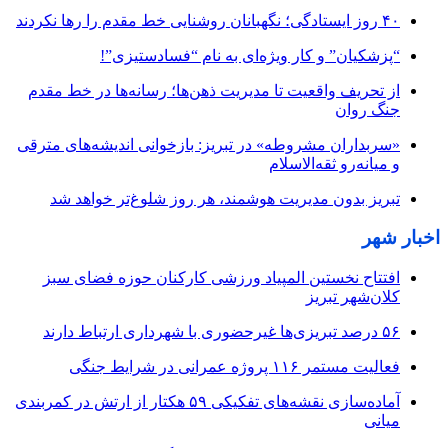
۴۰ روز ایستادگی؛ نگهبانان روشنایی خط مقدم را رها نکردند
“پزشکیان” و کار ویژه‌ای به نام “فسادستیزی”!
از تحریف واقعیت تا مدیریت ذهن‌ها؛ رسانه‌ها در خط مقدم
جنگ روان
«سربداران مشروطه» در تبریز: بازخوانی اندیشه‌های مترقی
و میانه‌رو ثقه‌الاسلام
تبریز بدون مدیریت هوشمند، هر روز شلوغ‌تر خواهد شد
اخبار شهر
افتتاح نخستین المپیاد ورزشی کارکنان حوزه فضای سبز
کلان‌شهر تبریز
۵۶ درصد تبریزی‌ها غیرحضوری با شهرداری ارتباط دارند
فعالیت مستمر ۱۱۶ پروژه عمرانی در شرایط جنگی
آماده‌سازی نقشه‌های تفکیکی ۵۹ هکتار از ارتش در کمربندی
میانی