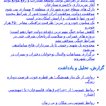
شد؛ تأکید بر افزایش تولید، توسعه صادرات و رفع موانع تولید
آغاز نورپردازی باغ‌موزه ستارخان
پارک های سطح حوزه شهرداری منطقه ۲ بهسازی می شود
موفقیت دولت، موفقیت ایران است/عبور از شرایط پیچیده
امروز تنها با همدلی و آرامش امکان‌پذیر است
یک میلیون خودرو در تبریز؛ ظرفیت ترافیکی معابر ۳۵۰ هزار
خودرو
کاهش سایه جنگ مهم ‌ترین دغدغه دولت چهاردهم است/
پروژه ‌های عمرانی و سلامت آذربایجان شرقی حتی در
شرایط جنگی متوقف نشد
محدوده پل شهید رحمتی تا پل سرداران فاتح ساماندهی
می‌شود
برگزاری مسابقات والیبال نوجوانان دختران و پسران در
سالن شهروند
گزارش، تحلیل و یادداشت
روایتی از یک نیاز همیشگی؛ هر قطره خون، فرصت دوباره
زندگی
روابط عمومی؛ از «چراغ‌برق‌های قاسم‌خان» تا «مهندسیِ
اعتبار»
روابط عمومی،بی مکان و بی زمان