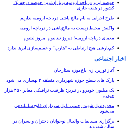
حوضه آبریز دریاچه ارومیه پرباران‌ترین حوضه‌ درجه یک
کشور در هفته جاری
طرح اجرایی به نام مالچ پاشی دریاچه ارومیه نداریم
واکنش محیط زیست به مالچ‌پاشی در دریاچه ارومیه
معمای دریاچه ارومیه؛ دیروز تیتانیوم امروز لیتیوم
کم‌بارشی هیچ ارتباطی به “هارپ” و عقیم‌سازی ابرها ندارد
اخبار اجتماعی
آغاز نورپردازی باغ‌موزه ستارخان
پارک های سطح حوزه شهرداری منطقه ۲ بهسازی می شود
یک میلیون خودرو در تبریز؛ ظرفیت ترافیکی معابر ۳۵۰ هزار
خودرو
محدوده پل شهید رحمتی تا پل سرداران فاتح ساماندهی
می‌شود
برگزاری مسابقات والیبال نوجوانان دختران و پسران در
سالن شهروند