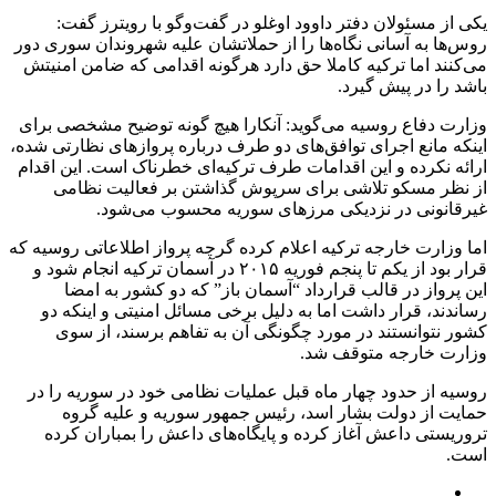
یکی از مسئولان دفتر داوود اوغلو در گفت‌وگو با رویترز گفت:
روس‌ها به آسانی نگاه‌ها را از حملاتشان علیه شهروندان سوری دور
می‌کنند اما ترکیه کاملا حق دارد هرگونه اقدامی که ضامن امنیتش
باشد را در پیش گیرد.
وزارت دفاع روسیه می‌گوید: آنکارا هیچ گونه توضیح مشخصی برای
اینکه مانع اجرای توافق‌های دو طرف درباره پروازهای نظارتی شده،
ارائه نکرده و این اقدامات طرف ترکیه‌ای خطرناک است. این اقدام
از نظر مسکو تلاشی برای سرپوش گذاشتن بر فعالیت‌ نظامی
غیرقانونی‌ در نزدیکی مرزهای سوریه محسوب می‌شود.
اما وزارت خارجه ترکیه اعلام کرده گرچه پرواز اطلاعاتی روسیه که
قرار بود از یکم تا پنجم فوریه ۲۰۱۵ در آسمان ترکیه انجام شود و
این پرواز در قالب قرارداد “آسمان باز” که دو کشور به امضا
رساندند، قرار داشت اما به دلیل برخی مسائل امنیتی و اینکه دو
کشور نتوانستند در مورد چگونگی آن به تفاهم برسند، از سوی
وزارت خارجه متوقف شد.
روسیه از حدود چهار ماه قبل عملیات نظامی خود در سوریه را در
حمایت از دولت بشار اسد، رئیس جمهور سوریه و علیه گروه
تروریستی داعش آغاز کرده و پایگاه‌های داعش را بمباران کرده
است.