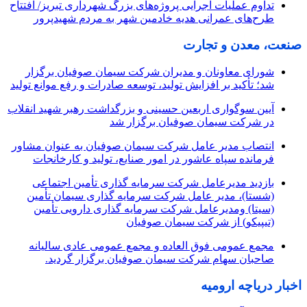
تداوم عملیات اجرایی پروژه‌های بزرگ شهرداری تبریز/ افتتاح
طرح‌های عمرانی هدیه خادمین شهر به مردم شهیدپرور
صنعت، معدن و تجارت
شورای معاونان و مدیران شرکت سیمان صوفیان برگزار
شد؛ تأکید بر افزایش تولید، توسعه صادرات و رفع موانع تولید
آیین سوگواری اربعین حسینی و بزرگداشت رهبر شهید انقلاب
در شرکت سیمان صوفیان برگزار شد
انتصاب مدیر عامل شرکت سیمان صوفیان به عنوان مشاور
فرمانده سپاه عاشور در امور صنایع، تولید و کارخانجات
بازدید مدیرعامل شرکت سرمایه گذاری تأمین اجتماعی
(شستا)، مدیر عامل شرکت سرمایه گذاری سیمان تأمین
(سیتا) ومدیرعامل شرکت سرمایه گذاری دارویی تأمین
(تیپیکو) از شرکت سیمان صوفیان
مجمع عمومی فوق العاده و مجمع عمومی عادی سالیانه
صاحبان سهام شرکت سیمان صوفیان برگزار گردید.
اخبار دریاچه ارومیه