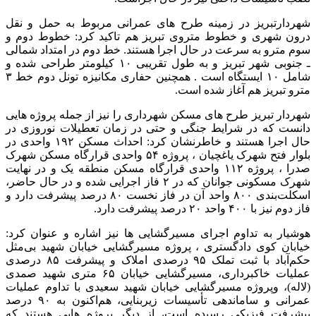
شهردارتبریز در زمینه طرح های عمرانی مربوط به حمل و نقل
درون شهری و خطوط متروی تبریز هم تاکید کرد: خطوط دوم و
سوم مترو به سرعت در حال اجرا هستند. خط دوم در امتداد شمالی
ـ جنوبی شهر تبریز و به طول تقریبی ۱۰ کیلومتر طراحی شده و
شامل ۱۰ ایستگاه است . همچنین حفاری مکانیزه تونل دوم خط ۳
مترو تبریز هم آغاز شده است.
شهردار تبریز طرح های مسکن شهرداری را نیز از جمله پروژه هایی
دانست که در شرایط جنگی و حتی در زمان تعطیلات نوروزی در
حال اجرا هستند و خاطرنشان کرد: احداث مسکن ۱۹۲ واحدی در
بلوار فتح شهرک یاغچیان ، پروژه ۵۴ واحدی قرارگاه مسکن شهرک
صدرا ، پروژه ۱۱۲ واحدی قرارگاه مسکن منطقه یک و در نهایت
شهرک مسکونی جوانان که در ۲ فاز اجرایی شده و در حال حاضر،
اسکلت‌بندی ۸۰۰ واحد آن در فاز نخست ۸۰ درصد پیشرفت دارد و
فاز دوم نیز با ۴۰۰ واحد ۲۰ درصد پیشرفت دارد.
هوشیار به تداوم اجرای مسیرگشایی ها نیز اشاره و عنوان کرد:
خیابان کوی دادگستری ، پروژه مسیرگشایی خیابان شهید بی‌مثل
حکم‌آباد با ثبت تملک ۹۵ درصدی املاک و پیشرفت ۸۵ درصدی
عملیات خاکبرداری، مسیرگشایی خیابان ۶۵ متری شهید صمدی
(لاله)، وپروژه مسیرگشایی خیابان شهید سعیدی با تداوم عملیات
عمرانی و ساماندهی تأسیسات زیربنایی، هم‌اکنون به ۹۰ درصد
پیشرفت فیزیکی رسیده است، از دیگر پروژه هایی هستند که