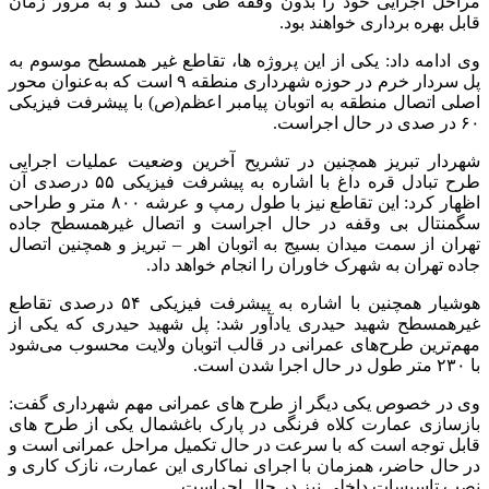
مراحل اجرایی خود را بدون وقفه طی می کنند و به مرور زمان
قابل بهره برداری خواهند بود.
وی ادامه داد: یکی از این پروژه ها، تقاطع غیر همسطح موسوم به
پل سردار خرم در حوزه شهرداری منطقه ۹ است که به‌عنوان محور
اصلی اتصال منطقه به اتوبان پیامبر اعظم(ص) با پیشرفت فیزیکی
۶۰ در صدی در حال اجراست.
شهردار تبریز همچنین در تشریح آخرین وضعیت عملیات اجرایی
طرح تبادل قره داغ با اشاره به پیشرفت فیزیکی ۵۵ درصدی آن
اظهار کرد: این تقاطع نیز با طول رمپ و عرشه ۸۰۰ متر و طراحی
سگمنتال بی وقفه در حال اجراست و اتصال غیرهمسطح جاده
تهران از سمت میدان بسیج به اتوبان اهر – تبریز و همچنین اتصال
جاده تهران به شهرک خاوران را انجام خواهد داد.
هوشیار همچنین با اشاره به پیشرفت فیزیکی ۵۴ درصدی تقاطع
غیرهمسطح شهید حیدری یادآور شد: پل شهید حیدری که یکی از
مهم‌ترین طرح‌های عمرانی در قالب اتوبان ولایت محسوب می‌شود
با ۲۳۰ متر طول در حال اجرا شدن است.
وی در خصوص یکی دیگر از طرح های عمرانی مهم شهرداری گفت:
بازسازی عمارت کلاه فرنگی در پارک باغشمال یکی از طرح های
قابل توجه است که با سرعت در حال تکمیل مراحل عمرانی است و
در حال حاضر، همزمان با اجرای نماکاری این عمارت، نازک کاری و
نصب تاسیسات داخلی نیز در حال اجراست.