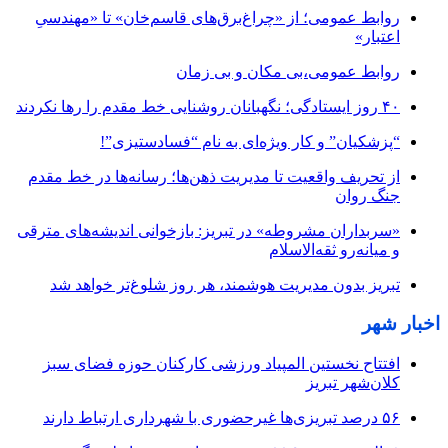
روابط عمومی؛ از «چراغ‌برق‌های قاسم‌خان» تا «مهندسیِ
اعتبار»
روابط عمومی،بی مکان و بی زمان
۴۰ روز ایستادگی؛ نگهبانان روشنایی خط مقدم را رها نکردند
“پزشکیان” و کار ویژه‌ای به نام “فسادستیزی”!
از تحریف واقعیت تا مدیریت ذهن‌ها؛ رسانه‌ها در خط مقدم
جنگ روان
«سربداران مشروطه» در تبریز: بازخوانی اندیشه‌های مترقی
و میانه‌رو ثقه‌الاسلام
تبریز بدون مدیریت هوشمند، هر روز شلوغ‌تر خواهد شد
اخبار شهر
افتتاح نخستین المپیاد ورزشی کارکنان حوزه فضای سبز
کلان‌شهر تبریز
۵۶ درصد تبریزی‌ها غیرحضوری با شهرداری ارتباط دارند