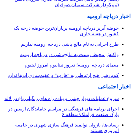
(تیپیکو) از شرکت سیمان صوفیان
اخبار دریاچه ارومیه
حوضه آبریز دریاچه ارومیه پرباران‌ترین حوضه‌ درجه یک
کشور در هفته جاری
طرح اجرایی به نام مالچ پاشی دریاچه ارومیه نداریم
واکنش محیط زیست به مالچ‌پاشی در دریاچه ارومیه
معمای دریاچه ارومیه؛ دیروز تیتانیوم امروز لیتیوم
کم‌بارشی هیچ ارتباطی به “هارپ” و عقیم‌سازی ابرها ندارد
اخبار اجتماعی
شروع عملیات دیوار چینی و پیاده راه های زنگیلی باغ در لاله
اجرای برنامه های فرهنگی در مراسم جاماندگان اربعین در
پارک صنعت قراملک/منطقه ۶
رسانه‌ها، بازوان توانمند فرهنگ‌ سازی شهری در جامعه
امروزی هستند