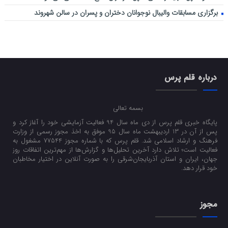
برگزاری مسابقات والیبال نوجوانان دختران و پسران در سالن شهروند
درباره قلم پرس
بسمه تعالی
پایگاه خبری قلم پرس از دی ماه سال 94 فعالیت آزمایشی خود را آغاز کرد و
پس از آن در 13 اردیبهشت ماه سال 95 موفق به اخذ مجوز رسمی از وزارت
فرهنگ و ارشاد اسلامی شد. قلم پرس که با شماره مجوز 77544 مشغول به
فعالیت است؛ تلاش دارد آخرین تحلیل‌ها و گزارش‌ها از مهم‌ترین اتفاقات روز
جهان، ایران و استان آذربایجان‌شرقی را به صورت آنلاین در اختیار مخاطبان
خود قرار دهد.
مجوز