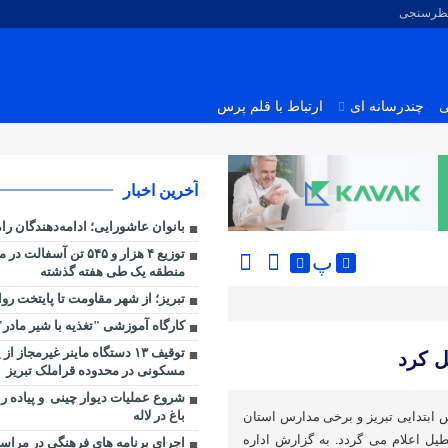
نظرسنجی
ی
چندرسانه ای
ارتباط با قلم پرس
آخرین اخبار
بانوان عاشورایی؛ ادامه‌دهندگان را
توزیع ۴ هزار و ۵۴۵ تن آسفا
پ
منطقه یک طی هفته گذشته
تبریز؛ از شهر مقاومت تا پایتخت رو
کارگاه آموزشی "تغذیه با شیر مادر"
توقیف ۱۳ دستگاه ماینر غیرمجاز ا
ل کرد
مسکونی در محدوده قراملک تبریز
شروع عملیات دیوار چینی و پیاده را
باغ در لاله
ابتدایی تبریز و برخی مدارس استان
ین ماه تعطیل اعلام می گردد. به گزارش اداره
اجرای برنامه های فرهنگی در مراس