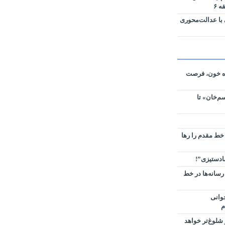
 ۶
 با عدالت‌محوری
ره خون، فرصت
م‌خان» تا
 خط مقدم را رها
سادستیزی”!
رسانه‌ها در خط
وانی
م
شلوغ‌تر خواهد