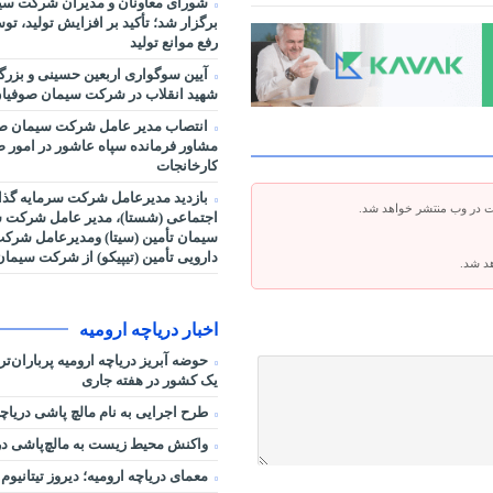
شورای معاونان و مدیران شرکت سی
برگزار شد؛ تأکید بر افزایش تولید، ت
رفع موانع تولید
آیین سوگواری اربعین حسینی و بزر
شهید انقلاب در شرکت سیمان صوفیان
انتصاب مدیر عامل شرکت سیمان صو
مشاور فرمانده سپاه عاشور در امور صنا
کارخانجات
بازدید مدیرعامل شرکت سرمایه گذا
ت در وب منتشر خواهد شد.
اجتماعی (شستا)، مدیر عامل شرکت س
سیمان تأمین (سیتا) ومدیرعامل شرک
دارویی تأمین (تیپیکو) از شرکت سیما
هد شد.
اخبار دریاچه ارومیه
حوضه آبریز دریاچه ارومیه پرباران‌ت
یک کشور در هفته جاری
طرح اجرایی به نام مالچ پاشی دریاچه
واکنش محیط زیست به مالچ‌پاشی در 
معمای دریاچه ارومیه؛ دیروز تیتانیوم 