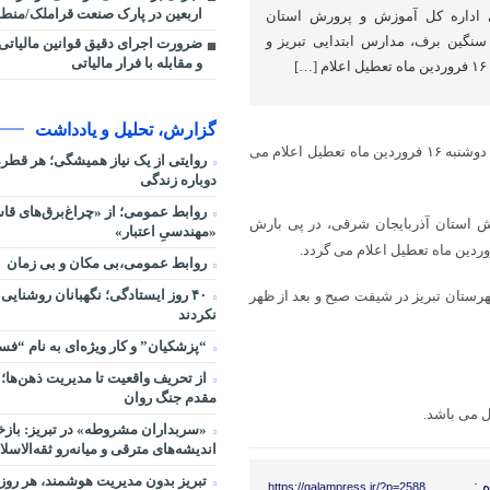
اربعین در پارک صنعت قراملک/منطقه
 اداره کل آموزش و پرورش استان
سنگین برف، مدارس ابتدایی تبریز و
ضرورت اجرای دقیق قوانین مالیاتی
و مقابله با فرار مالیاتی
]
گزارش، تحلیل و یادداشت
در پی بارش سنگین برف، مدارس ابتدایی تبریز و برخی مدارس استان روز دوشنبه ۱۶ فروردین ماه تعطیل اعلام می
روایتی از یک نیاز همیشگی؛ هر قط
دوباره زندگی
روابط عمومی؛ از «چراغ‌برق‌های قاس
ش استان آذربایجان شرقی، در پی بارش
«مهندسیِ اعتبار»
روابط عمومی،بی مکان و بی زمان
۴۰ روز ایستادگی؛ نگهبانان روشنایی
رستان تبریز در شیفت صبح و بعد از ظهر
نکردند
“پزشکیان” و کار ویژه‌ای به نام “ف
از تحریف واقعیت تا مدیریت ذهن‌ها؛ 
مقدم جنگ روان
ل می باشد.
«سربداران مشروطه» در تبریز: بازخ
اندیشه‌های مترقی و میانه‌رو ثقه‌الاسلا
تبریز بدون مدیریت هوشمند، هر روز 
 :
https://qalampress.ir/?p=2588