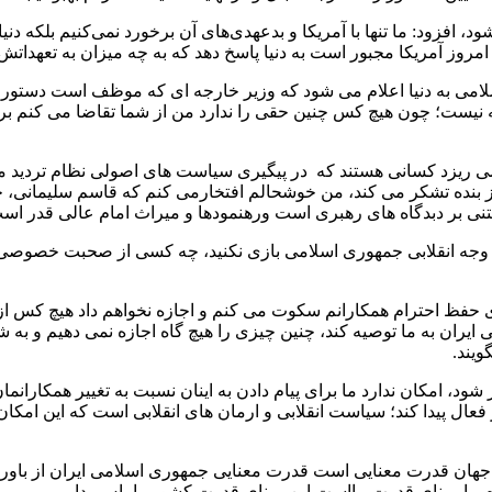
ود، افزود: ما تنها با آمریکا و بدعهدی‌های آن برخورد نمی‌کنیم بلکه دنی
مروز آمریکا مجبور است به دنیا پاسخ دهد که به چه میزان به تعهداتش 
لامی به دنیا اعلام می شود که وزیر خارجه ای که موظف است دستورا
ه نیست؛ چون هیچ کس چنین حقی را ندارد من از شما تقاضا می کنم
می ریزد کسانی هستند که در پیگیری سیاست های اصولی نظام تردید م
ز بنده تشکر می کند، من خوشحالم افتخارمی کنم که قاسم سلیمانی، 
ی بر دبدگاه های رهبری است ورهنمودها و میراث امام عالی قدر است 
 با وجه انقلابی جمهوری اسلامی بازی نکنید، چه کسی از صحبت خصوصی
ی حفظ احترام همکارانم سکوت می کنم و اجازه نخواهم داد هیچ کس ا
ران به ما توصیه کند، چنین چیزی را هیچ گاه اجازه نمی دهیم و به ش
ویند.
د، امکان ندارد ما برای پیام دادن به اینان نسبت به تغییر همکارا
عال پیدا کند؛ سیاست انقلابی و ارمان های انقلابی است که این امکان
 جهان قدرت معنایی است قدرت معنایی جمهوری اسلامی ایران از باوره
ام ما مبنای قدرت مااست این مبنای قدرت کشور را پاس بداریم.