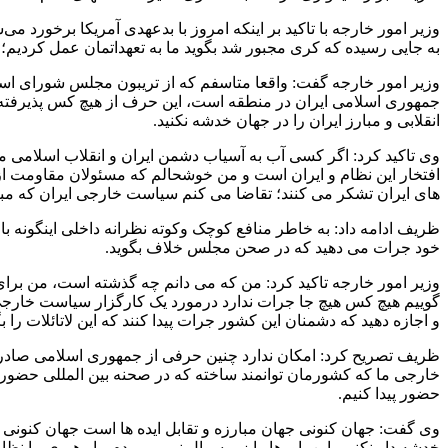
وزیر امور خارجه با تاکید بر اینکه امروز با بدعهدی آمریکا برخورد می‌ش
به جایی رسیده که کری مجبور شد بگوید ما به تعهداتمان عمل کردیم؛ ا
وزیر امور خارجه گفت: واقعا متاسفم که از تریبون مجلس شورای اس
جمهوری اسلامی ایران در منطقه است، این حرف از هیچ کس پذیرفت
انقلابی و مبارز ایران را در جهان خدشه نکنید.
وی تاکید کرد: اگر کسی آب به آسیاب دشمن ایران و انقلاب اسلامی 
افتخار این نظام و ایران است و من خوشحالم که مسئولان مقاومت ا
های ایران تشکر می کنند؛ تقاضا می کنم سیاست خارجی ایران که مبتن
ظریف ادامه داد: به خاطر منافع کوچک وکوته نظرانه داخلی اینگونه
خود جرات می دهید که در صحن مجلس خلاف بگوید.
وزیر امور خارجه تاکید کرد: من که می دانم چه گذشته است، من برا
گوییم هیچ کس هیچ جا جرات ندارد درمورد یک کارگزار سیاست خارجی ای
و اجازه دهید که دشمنان این کشور جرات پیدا کنند که این لاتائلات را بگ
ظریف تصریح کرد: امکان ندارد چنین حرفی از جمهوری اسلامی صادر شو
خارجی ما که کشورمان توانمند ساخته که در صحنه بین المللی حضور ف
حضور پیدا کنیم.
وی گفت: جهان کنونی جهان مبارزه و تقابل ایده ها است جهان کنونی
خدشه دار نکنیم این باورها را زیر سوال نبریم مردم ما رهبری ما نظ