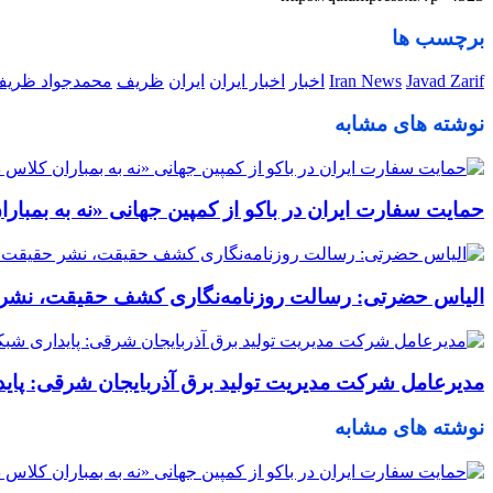
برچسب ها
Javad Zarif
Iran News
اخبار
اخبار ایران
ایران
ظریف
محمدجواد ظری
نوشته های مشابه
حمایت سفارت ایران در باکو از کمپین جهانی «نه به بمبا
الیاس حضرتی: رسالت روزنامه‌نگاری کشف حقیقت، نشر ح
مدیرعامل شرکت مدیریت تولید برق آذربایجان شرقی: پا
نوشته های مشابه