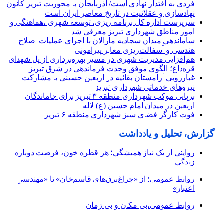
فردی به اقتدار نهادی است/ آذربایجان با محوریت تبریز کانون
نهادسازی و عقلانیت در تاریخ معاصر ایران است
سرپرست اداره کل برنامه ریزی، توسعه شهری ،هماهنگی و
امور مناطق شهرداری تبریز معرفی شد
ساماندهی میدان سجادیه مارالان با اجرای عملیات اصلاح
هندسی و آسفالت‌ریزی معابر پیرامونی
هم‌افزایی مدیریت شهری در مسیر بهره‌برداری از پل شهدای
قره‌داغ؛ الگوی موفق وحدت فرماندهی در شرق تبریز
غبارروبی آرامستان بقائیه در اربعین حسینی با مشارکت
نیروهای خدماتی شهرداری تبریز
برپایی موکب شهرداری منطقه ۳ تبریز برای جاماندگان
اربعین در میدان امام حسین (ع) لاله
فوت کارگر فضای سبز شهرداری منطقه ۶ تبریز
گزارش، تحلیل و یادداشت
روایتی از یک نیاز همیشگی؛ هر قطره خون، فرصت دوباره
زندگی
روابط عمومی؛ از «چراغ‌برق‌های قاسم‌خان» تا «مهندسیِ
اعتبار»
روابط عمومی،بی مکان و بی زمان