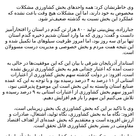
وی خاطرنشان کرد: همه واحدهای بخش کشاورزی مشکلات
مخصوص به خود دارند، اما این مشکلات هیچ وقت باعث نشده که
عملکرد این بخش نسبت به گذشته ضعیف‌تر شود.
جبارزاده، پیش‌بینی تولید ۸۰۰ هزار تن گندم در استان را افتخارآمیز
دانست و گفت: روزی که ما وارد استان شدیم ذخیره گندم استان
تنها برای سه روز بود، اما امروز ظرفیت سیلوهای ما تکمیل شده و
این نتیجه همت مردم و بخش خصوصی و مدیریت درست مسوولان
است.
استاندار آذربایجان شرقی با بیان این که این موفقیت‌ها در حالی به
دست آمده که اعتبار چندانی هم به بخش کشاورزی تزریق نشده
است، افزود: در دولت گذشته سهم بخش کشاورزی از اعتبارات
استانی از ۱۱ درصد به ۴ درصد رسیده بود و با توجه به این که عمده
صنایع استان وابسته به این بخش است این موضوع پذیرفتنی نبود،
امروز سهم بخش کشاورزی از اعتبارات استانی به ۹ درصد رسیده و
تلاش می‌کنیم این سهم را باز هم افزایش دهیم.
وی با تاکید بر این که بخش کشاورزی یک بخش زیربنایی است،
افزود: نگاه ما به بخش کشاورزی، نگاه تولید، اشتغال، صادرات و
ارزش افزوده است و معتقدیم که بخش عمده‌ای از اهداف اقتصاد
مقاومتی در بستر بخش کشاورزی قابل تحقق است.