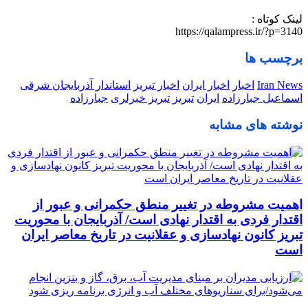
لینک کوتاه :
https://qalampress.ir/?p=3140
برچسب ها
Iran News
اخبار
اخبار ایران
اخبار تبریز
استاندار آذربایجان شرقی
اسماعیل جبارزاده
ایران
تبریز
تبریز خبرلری
جبارزاده
نوشته های مشابه
اهمیت مشروطه در تغییر منطق حکمرانی و عبور از
اقتدار فردی به اقتدار نهادی است/ آذربایجان با محوریت
تبریز کانون نهادسازی و عقلانیت در تاریخ معاصر ایران
است