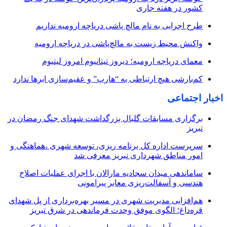
کشور در هفته جاری
طرح اجرایی به نام مالچ پاشی دریاچه ارومیه نداریم
واکنش محیط زیست به مالچ‌پاشی در دریاچه ارومیه
معمای دریاچه ارومیه؛ دیروز تیتانیوم امروز لیتیوم
کم‌بارشی هیچ ارتباطی به “هارپ” و عقیم‌سازی ابرها ندارد
اخبار اجتماعی
برگزاری مسابقات گلبال بزرگداشت شهدای جنگ رمضان در
تبریز
سرپرست اداره کل برنامه ریزی، توسعه شهری ،هماهنگی و
امور مناطق شهرداری تبریز معرفی شد
ساماندهی میدان سجادیه مارالان با اجرای عملیات اصلاح
هندسی و آسفالت‌ریزی معابر پیرامونی
هم‌افزایی مدیریت شهری در مسیر بهره‌برداری از پل شهدای
قره‌داغ؛ الگوی موفق وحدت فرماندهی در شرق تبریز