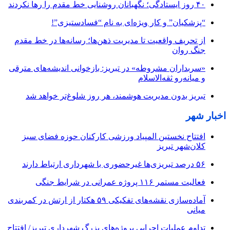
۴۰ روز ایستادگی؛ نگهبانان روشنایی خط مقدم را رها نکردند
“پزشکیان” و کار ویژه‌ای به نام “فسادستیزی”!
از تحریف واقعیت تا مدیریت ذهن‌ها؛ رسانه‌ها در خط مقدم
جنگ روان
«سربداران مشروطه» در تبریز: بازخوانی اندیشه‌های مترقی
و میانه‌رو ثقه‌الاسلام
تبریز بدون مدیریت هوشمند، هر روز شلوغ‌تر خواهد شد
اخبار شهر
افتتاح نخستین المپیاد ورزشی کارکنان حوزه فضای سبز
کلان‌شهر تبریز
۵۶ درصد تبریزی‌ها غیرحضوری با شهرداری ارتباط دارند
فعالیت مستمر ۱۱۶ پروژه عمرانی در شرایط جنگی
آماده‌سازی نقشه‌های تفکیکی ۵۹ هکتار از ارتش در کمربندی
میانی
تداوم عملیات اجرایی پروژه‌های بزرگ شهرداری تبریز/ افتتاح