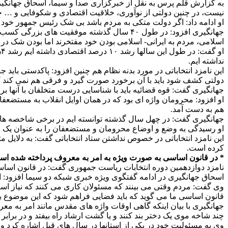
به گزارش قلم پرس به نقل از خبرگزاری صدا و سیما، اسحاق جهانگیری
نیست، در چنین دولتی از نوآوری، خلاقیت اقتصادی و شکوفایی و … 
او ادامه داد: اگر دولت متکی به مردم باشد بی شک رئیس جمهور خود
جهانگیری افزود: در طول ۴۰ سال گذشته موفقی
اسلامی، مردم به ایرانی- اسلامی بودن خود مفتخرند اما بودن شک در زمی
نداشته ایم.
این نامزد انتخاباتی در مورد بدنه نظام هم چنین افزود: پاکدستی بای
دولتی کشف شود باید با آن برخورد صورت گیرد و فرقی هم نمی کند که
جهانگیری گفت: قوه قضائیه باید با شناسایی درست متخلفان با آنها بر
او افزود: محرومان واژه ای بود که در همان اوایل انقلاب به مستضعف
هم به دست آمد.
جهانگیری گفت: در چهل سال گذشته توانسته ایم در برخی شاخصه ها ۴۰، ۵۰ و ۱۰۰ درصد رشد داشته باشیم و برای مثال آبرسانی، خطوط برق و برقراری بهداشت در مناطق محروم را مشاهده می کنیم
او رسیدگی به وضع و اوضاع محرومان و مستضعفان را به عنوان یک اولو
این نامزد انتخاباتی در خصوص نداشتن ستاد انتخاباتی گفت: به دلایل 
کرده است.
* در قانون اساسی به صورت ویژه به امر به معروف پرداخته شده ا
نامزد دوازدهمین دوره انتخابات ریاست جمهوری گفت: در قانون اساسی
اسحاق جهانگیری در ادامه گفتگوی ویژه خبری شبکه دو سیما افزود: 
وی گفت: مردم وقتی می بینند که مسئولان کاری می کنند که نیاز است به
قانون اساسی ما می گوید که باید فضایی فراهم شود که این موضوع به 
جهانگیری با بیان اینکه گاهی اوقات واژه های مقدس مانند امر به معر
چند شاخه موی یک دختر بند کنند و یا گشت ارشاد راه بیفتد و در براب
وی به مسئولیت خود در یکی از استانها در سال های قبل اشاره کرد و گ