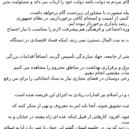
ای مردم به دولت باشد دولت خود را ارباب می داند و مسئولیت پذیر
وسیله مشورت با مشاوران زبردست گام برخواهد داشت.
ه دفاع کنیم، از امنیت و انسجام کافی برخورداریم، در نظام جمهوری
رشد پایداری برخوردار نبوده ایم.
 تورم بالای ۴۰ درصد داشته ایم، تورم تک رقمی هم. در حوزه اجتماعی و فرهنگی هم پیشرفت لازم را متناسب با نیاز اجتماع
 به بیت المال دستبرد نمی زنند، اینکه فساد اقتصادی در دستگاه
قشر از جامعه، جهاد سازندگی تأسیس گردید. انصافاً اقدامات بزرگی
امات مقتضی انجام دهیم.
برخی دوستان در فضای مجازی نیاز به ستاد انتخاباتی را برای من رفع
و در اسلام نیز اشارات زیادی به اجرای این فریضه شده است.
بت تشویق شوند، آنجا باید امر به معروف و نهی از منکر کنند که
افزود: کارهایی از قبیل اینکه عده ای راه بیفتند در خیابان و به
است.
دند که من در جلسه استان گفتم این جوان تا عمر دارد آیا به اسلام