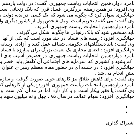
نامزد دوازدهمین انتخابات ریاست جمهوری گفت : در دولت یازدهم ب
وی افزود : در همین زمینه بزرگترین فساد قرن که بابک زنجانی است با ۳ و ۸ دهم میلیارد دلار معادل ۱۴ هزار میلیارد تومان شناسا
جهانگیری سوال کرد که چگونه می شود که یک کسی در بدنه دولت نفوذ 
وی گفت : می گفتند تحریم است و یک شخص پول از کشور دیگری وارد کشور می
نامزد دوازدهمین انتخابات ریاست جمهوری افزود :
باید مشخص شود که بابک زنجانی ها چگونه شکل می گیرند .
جهانگیری افزود : زمینه های فساد در چند مورد است که یکی از آنه
وی گفت : باید دستگاههای حکومتی شفاف عمل کنند و آزادی رسانه 
جهانگیری افزود : فضای مجازی یک نعمت بزرگ برای مبارزه با فساد
نامزد دوازدهمین انتخابات ریاست جمهوری در خصوص آسیب های اجتما
کم بشود و کشوری که سرمایه های اجتماعی آن کاهش یابد خطر پذیر 
پیش انجام می شد .
وی گفت : برای کاهش طلاق نیز کارهای خوبی صورت گرفته و سازمانها 
نامزد دوازدهمین انتخابات ریاست جمهوری افزود : یکی از کارهایی که 
وی گفت : یا فقیر بیکار است و یا کار دارد اما درآمد آن کم است و
جهانگیری افزود : سهام عدالت در سال ۸۵ ، چهل و نه میلیون سهم بود که در سال ۹۶ افزایش یافته است و از امسال ۵۰ میلیون سهم به سهامداران بورس کشور اضافه می شود .
اشتراک گذاری :