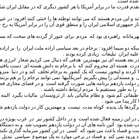
ر شده است.
دم قدرت ما در برابر آمریکا یا هر کشور دیگری که در مقابل ایران شا
تند و این مردم هستند که می توانند توطئه ها را خنثی کنند افزود: در ع
 جمهوری اسلامی ایران را و منطق قوی آن را در برابر آمریکا به رخ ج
مانانه راهبردی بود که مردم برای عبور از گردنه های سخت که بسیاری
دو سیما افزود : برجام در بعد سیاسی اراده ملت ایران را بر اراده م
لیه ایران تبلیغات زیادی کرده بودند .
در بعد هسته ای نیز مهمترین هدفی که دنبال می کردیم شعار انرژی 
درت هسته ای محروم کنند که با برجام به دانش هسته ای دست یافتیم
کردند و اینجور نیست که یک کشور به برجام تخلف کند و در دنیا من
 مستدلی را پیش بگیریم آمریکاییها نمی توانند برجام را بر هم بزنند 
ر دولت یازدهم برنامه هایی صورت گرفته است و در فضای مجازی فصل
ا به طور مستقیم با مردم ارتباط داشته باشند .
بقاتی کم شود و نظام مالیاتی باید از ثروتمندان مالیات بگیرد البت
کار پیدا می شود .
دها یک پدیده کوتاه مدت نیست و مهمترین کار در دولت یازدهم شن
در این زمینه فعال شده است و در داخل کشور نیز در غرب بویژه در 
شده بود آئین نامه های آن در دولت یازدهم تصویب شد و به دستگاهها
ست و فساد باعث می شود که کسی در این کشور سرمایه گذاری نکند 
د ورود نمی کند و فساد در برخی موارد به یک موضوع سیاسی تبدیل 