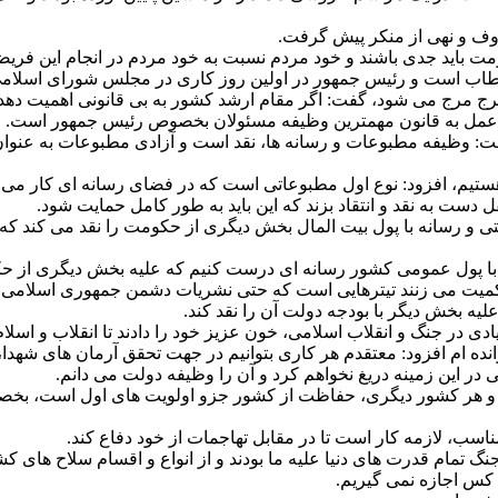
عروف و نهی از منکر پیش گرفت.
 باید جدی باشند و خود مردم نسبت به خود مردم در انجام این فریضه ب
خطاب است و رئیس جمهور در اولین روز کاری در مجلس شورای اسلامی
هرج مرج می شود، گفت: اگر مقام ارشد کشور به بی قانونی اهمیت دهد ب
ام و عمل به قانون مهمترین وظیفه مسئولان بخصوص رئیس جمهور است.
 ها گفت: وظیفه مطبوعات و رسانه ها، نقد است و آزادی مطبوعات به 
ه هستیم، افزود: نوع اول مطبوعاتی است که در فضای رسانه ای کار می
دست به نقد و انتقاد بزند که این باید به طور کامل حمایت شود.
و رسانه با پول بیت المال بخش دیگری از حکومت را نقد می کند که در
باید با پول عمومی کشور رسانه ای درست کنیم که علیه بخش دیگری از ح
میت می زنند تیترهایی است که حتی نشریات دشمن جمهوری اسلامی ایران
 علیه بخش دیگر با بودجه دولت آن را نقد کند.
ی در جنگ و انقلاب اسلامی، خون عزیز خود را دادند تا انقلاب و اسلام 
انده ام افزود: معتقدم هر کاری بتوانیم در جهت تحقق آرمان های شهدا، جان
ر این زمینه دریغ نخواهم کرد و آن را وظیفه دولت می دانم.
ما و هر کشور دیگری، حفاظت از کشور جزو اولویت های اول است، بخ
ناسب، لازمه کار است تا در مقابل تهاجمات از خود دفاع کند.
 تمام قدرت های دنیا علیه ما بودند و از انواع و اقسام سلاح های کش
چ کس اجازه نمی گیریم.