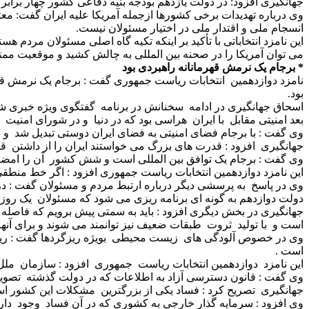
جهانگیری افزود: در دولت یازدهم بودجه بنیه دفاعی کشور چهار براب
وی درباره تهدیدات برخی کشورها ازجمله آمریکا علیه ایران گفت: معتق
انسجام ملی و اقتدار ملی در اختیار مسئولان نیست.
این نامزد انتخاباتی با تأکید بر اینکه تکیه گاه اصلی مسئولان مردم هس
می توان آمریکا را در صحنه بین المللی به چالش کشید و موقعیت ممتاز
* برجام یک نرمش قهرمانانه راهبردی بود
نامزد دوازدهمین انتخابات ریاست جمهوری گفت : برجام یک نرمش قهر
بود.
اسحاق جهانگیری در ادامه سخنانش در برنامه گفتگوی ویژه خبری شبکه 
بعد امنیتی مقابل با ایران هراسی بود که در دنیا و در شورای امنیت ع
وی گفت : با برجام فضای امنیتی به فضای ایران دوستی تبدیل شد و 
جهانگیری افزود : قدرت های بزرگ می خواستند ایران را از داشتن ق
وی گفت : برجام یک توافق بین المللی است و شش کشور آن را امضا 
این نامزد دوازدهمین انتخابات ریاست جمهوری افزود : اگر خط منطقی و
وی در پاسخ به پرسشی دیگر درباره ارتبط مردم و مسئولان گفت : د
دولت دوازدهم به گونه ای برنامه ریزی می شود که مسئولان یک روز ر
جهانگیری در بخش دیگری افزود : باید به سمتی پیش برویم که فاصله ط
است و با تولید ثروت طبقات ضعیف نیز توانمند می شوند و برای آنها 
وی در خصوص آلودگی های زیست محیطی بویژه ریزگردها گفت : ریزگر
است .
این نامزد دوازدهمین انتخابات ریاست جمهوری افزود : سازمان ملل 
وی گفت : قانون دسترسی آزاد به اطلاعات که در دولت گذشته تصویب 
جهانگیری تصریح کرد : فساد یکی از بزرگترین مشکلات این کشور ا
وی افزود : سرمایه گذار خارجی به کشوری که در آن فساد وجود دار