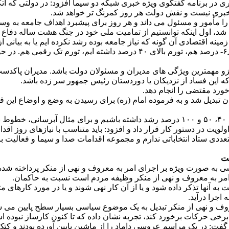
 در برنامه گفتگوی ویژه خبری شبکه دو سیما افزود: در دولتی که اتک
خبری نیست و نقش دولت هر روز کمرنگ تر خواهد شد.
 را مأمور و مسئول می داند و هر روز برای پیشبرد اهداف جامعه به 
ت های بزرگی کسب شد، اول اینکه توانستیم از تمامیت ملی خود در جنگ هشت سال
نه اقتصادی آن گونه که نیاز جامعه بوده رشد نکرده ایم یا به بیانی از 
او گفت: در طول این سالها رشد ۱۰ درصد اقتصادی داشته ایم رشد ۶٫۴- درصد هم،
د جزو مهمترین ویژگی های مدیران و مسئولان دولت باشد. مدیران پاکدست
 این فساد از نزدیکان یا دوردستان رئیس جمهور سر زده باشد.
خورد مقتضی را انجام دهد.
ان تبدیل شد و به فرموده امام (ره) برای رسیدن به وضع و اوضاع این 
.
یت در دستور کار قرار داد و افزود: باید متناسب با نیازهای روز اقد
متعددی ستاد انتخاباتی ندارم و مجموعه اقدامات صدا و سیما و فعالیت 
ست
 به صورت ویژه بر اجرای امر به معروف و نهی از منکر پرداخته شده 
امر به معروف و نهی از منکر وظیفه مردم است نسبت به حاکمان.
 آنها تذکر داده شود و یا از آن کار نهی شوند و یا در مورد کارهای مث
اجرا درآید.
وف و نهی از منکر تبدیل به یک موضوع سیاسی بسیار سطح پایین می شود، 
ر برخی حرکات برخورد کند، تجربه نشان داده که تا کنون کارساز نبوده 
فت: در یک مراسم عروسی داماد را از ماشین پایین آورده بودند و کتک ز