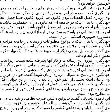
خوشبین خواهد بود؟
این نامزد انتخاباتی تصریح کرد: باید روش های صحیح را در امر به م
جهانگیری گفت: مردم در امر به معروف و نهی از منکر نسبت به حکومت
وی درباره فصل الخطاب بودن قانون هم افزود: قانون حتماً فصل ال
جهانگیری با بیان اینکه در جامعه ای که قانون در آن حکمفرما نباشد 
وی با بیان اینکه رئیس جمهور باید سمبل قانون باشد، افزود: احتر
این نامزد انتخاباتی در پاسخ به سؤالی درباره آزادی بیان و رسانه
دستاورد جمهوری اسلامی ایران است.
جهانگیری با بیان اینکه با دو نوع مطبوعات و رسانه در جامعه مواج
افکار و عقاید خود را منتشر می کنند و یا ممکن است یک رسانه مستقل 
وی گفت: در مقابل، برخی دیگر از مطبوعات هستند که یک نهاد حکومتی 
بخش دیگر انجام دهد.
جهانگیری افزود: این رسانه ها و کار آنها پذیرفته شده نیست زیرا ن
وی گفت: گاهی اوقات تیترهایی که برای سیاه نمایی از بخش دیگر حاک
این نامزد انتخاباتی افزود: نباید اجازه دهیم که بخشی از دولت یا نظام
جهانگیری در پاسخ به سؤالی درباره آرمان شهدا گفت: جوانان عزیز زیاد
وی با بیان اینکه بخشی از عمر خود را با تعداد زیادی از این جوانان گذر
جهانگیری گفت: فکر می کنم در عمل نشان داده ام که از هیچ کوششی د
وی در پاسخ به سؤالی درباره بنیه دفاعی کشور افزود: برای کشور 
ما مطرح بوده است.
این نامزد انتخاباتی گفت: بنابراین داشتن قدرت نظامی و بنیه دفاعی م
جهانگیری با اشاره به جنگ هشت ساله علیه کشورمان افزود: در این جنگ
وی گفت: ما باید بنیه دفاعی کشور را تقویت کنیم و در این باره از هی