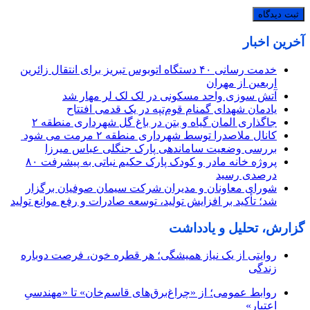
آخرین اخبار
خدمت رسانی ۴۰ دستگاه اتوبوس تبریز برای انتقال زائرین
اربعین از مهران
آتش سوزی واحد مسکونی در لک لک لر مهار شد
یادمان شهدای گمنام قوم‌تپه در یک قدمی افتتاح
جاگذاری المان گیاه و بتن در باغ گل شهرداری منطقه ۲
کانال ملاصدرا توسط شهرداری منطقه ۲ مرمت می شود
بررسی وضعیت ساماندهی پارک جنگلی عباس میرزا
پروژه خانه مادر و کودک پارک حکیم نباتی به پیشرفت ۸۰
درصدی رسید
شورای معاونان و مدیران شرکت سیمان صوفیان برگزار
شد؛ تأکید بر افزایش تولید، توسعه صادرات و رفع موانع تولید
گزارش، تحلیل و یادداشت
روایتی از یک نیاز همیشگی؛ هر قطره خون، فرصت دوباره
زندگی
روابط عمومی؛ از «چراغ‌برق‌های قاسم‌خان» تا «مهندسیِ
اعتبار»