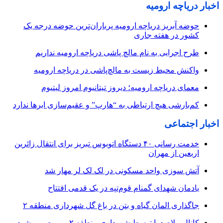
اخبار دریاچه ارومیه
حوضه آبریز دریاچه ارومیه پرباران‌ترین حوضه‌ درجه یک
کشور در هفته جاری
طرح اجرایی به نام مالچ پاشی دریاچه ارومیه نداریم
واکنش محیط زیست به مالچ‌پاشی در دریاچه ارومیه
معمای دریاچه ارومیه؛ دیروز تیتانیوم امروز لیتیوم
کم‌بارشی هیچ ارتباطی به “هارپ” و عقیم‌سازی ابرها ندارد
اخبار اجتماعی
خدمت رسانی ۴۰ دستگاه اتوبوس تبریز برای انتقال زائرین
اربعین از مهران
آتش سوزی واحد مسکونی در لک لک لر مهار شد
یادمان شهدای گمنام قوم‌تپه در یک قدمی افتتاح
جاگذاری المان گیاه و بتن در باغ گل شهرداری منطقه ۲
کانال ملاصدرا توسط شهرداری منطقه ۲ مرمت می شود