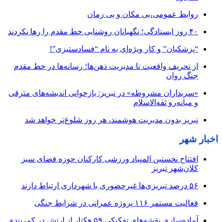
روابط عمومی،بی مکان و بی زمان
۴۰ روز ایستادگی؛ نگهبانان روشنایی خط مقدم را رها نکردند
“پزشکیان” و کار ویژه‌ای به نام “فسادستیزی”!
از تحریف واقعیت تا مدیریت ذهن‌ها؛ رسانه‌ها در خط مقدم
جنگ روان
«سربداران مشروطه» در تبریز: بازخوانی اندیشه‌های مترقی
و میانه‌رو ثقه‌الاسلام
تبریز بدون مدیریت هوشمند، هر روز شلوغ‌تر خواهد شد
اخبار شهر
افتتاح نخستین المپیاد ورزشی کارکنان حوزه فضای سبز
کلان‌شهر تبریز
۵۶ درصد تبریزی‌ها غیرحضوری با شهرداری ارتباط دارند
فعالیت مستمر ۱۱۶ پروژه عمرانی در شرایط جنگی
آماده‌سازی نقشه‌های تفکیکی ۵۹ هکتار از ارتش در کمربندی