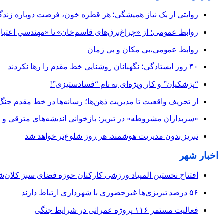
روایتی از یک نیاز همیشگی؛ هر قطره خون، فرصت دوباره زند
روابط عمومی؛ از «چراغ‌برق‌های قاسم‌خان» تا «مهندسیِ اعتبار
روابط عمومی،بی مکان و بی زمان
۴۰ روز ایستادگی؛ نگهبانان روشنایی خط مقدم را رها نکردند
“پزشکیان” و کار ویژه‌ای به نام “فسادستیزی”!
از تحریف واقعیت تا مدیریت ذهن‌ها؛ رسانه‌ها در خط مقدم جنگ
«سربداران مشروطه» در تبریز: بازخوانی اندیشه‌های مترقی و میا
تبریز بدون مدیریت هوشمند، هر روز شلوغ‌تر خواهد شد
اخبار شهر
افتتاح نخستین المپیاد ورزشی کارکنان حوزه فضای سبز کلان‌شه
۵۶ درصد تبریزی‌ها غیرحضوری با شهرداری ارتباط دارند
فعالیت مستمر ۱۱۶ پروژه عمرانی در شرایط جنگی