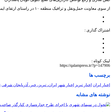
از سوی معاونت حمل‌ونقل و ترافیک منطقه ۱۰ در راستای ارتقای ایمنی معابر شهری و تأمین امنیت تردد شهروندان، عملیات رفع نواقص و اصلاح گاردریل‌های ضلع جنوبی اتوبان پاسداران به اجرا درآمد.
اشتراک گذاری :
لینک کوتاه :
https://qalampress.ir/?p=147906
برچسب ها
اخبار ایران
اخبار تبریز
اخبار شهر
ایران، تبریز، خبر، آذربایجان شرقی
ت
نوشته های مشابه