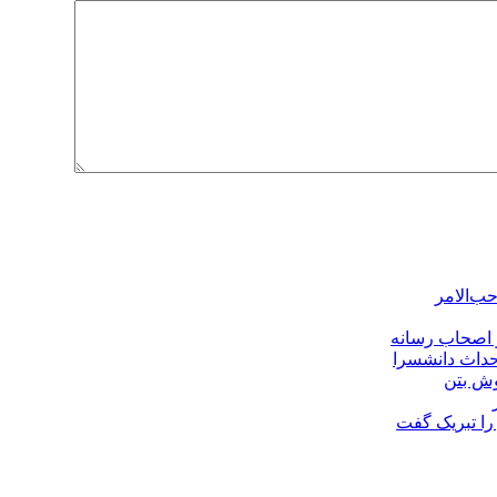
ب‌الامر
و اصحاب رسانه
حداث دانشسرا
وش بتن
را تبریک گفت