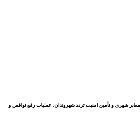
پاسداران از سوی معاونت حمل‌ونقل و ترافیک منطقه ۱۰ در راستای ارتقای ایمنی معابر شهری و تأمین امنیت تردد شهروندان، عملیات رفع نواقص و