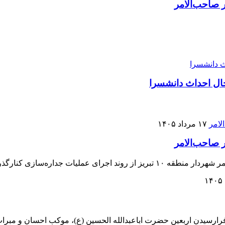
 صاحب‌الامر
حال احداث دانشسرا
۱۷ مرداد ۱۴۰۵
 صاحب‌الامر
ل پل خبرنگار تا پل فلسطین بازدید کرد.
فرارسیدن اربعین حضرت اباعبدالله الحسین (ع)، موکب احسان و مبر