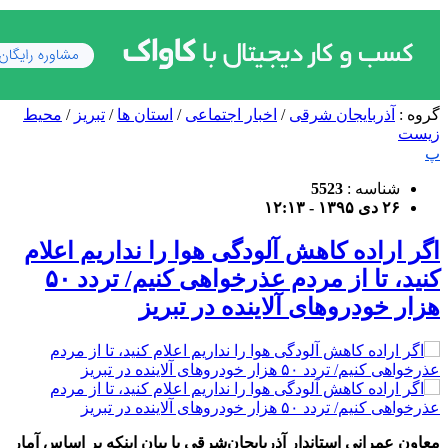
گروه :
آذربایجان شرقی
/
اخبار اجتماعی
/
استان ها
/
تبریز
/
محیط
زیست
پ
شناسه :
5523
۲۶ دی ۱۳۹۵ - ۱۲:۱۳
اگر اراده کاهش آلودگی هوا را نداریم اعلام
کنید، تا از مردم عذرخواهی کنیم/ تردد ۵۰
هزار خودروهای آلاینده در تبریز
معاون عمرانی استاندار آذربایجان‌شرقی با بیان اینکه بر اساس آمار