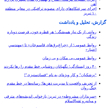
آهن
اجرای سرعتکاه‌های دارای مصوبه ترافیکی در معابر منطقه
۱۰ تبریز
گزارش، تحلیل و یادداشت
روایتی از یک نیاز همیشگی؛ هر قطره خون، فرصت دوباره
زندگی
روابط عمومی؛ از «چراغ‌برق‌های قاسم‌خان» تا «مهندسیِ
اعتبار»
روابط عمومی،بی مکان و بی زمان
۴۰ روز ایستادگی؛ نگهبانان روشنایی خط مقدم را رها نکردند
“پزشکیان” و کار ویژه‌ای به نام “فسادستیزی”!
از تحریف واقعیت تا مدیریت ذهن‌ها؛ رسانه‌ها در خط مقدم
جنگ روان
«سربداران مشروطه» در تبریز: بازخوانی اندیشه‌های مترقی
و میانه‌رو ثقه‌الاسلام