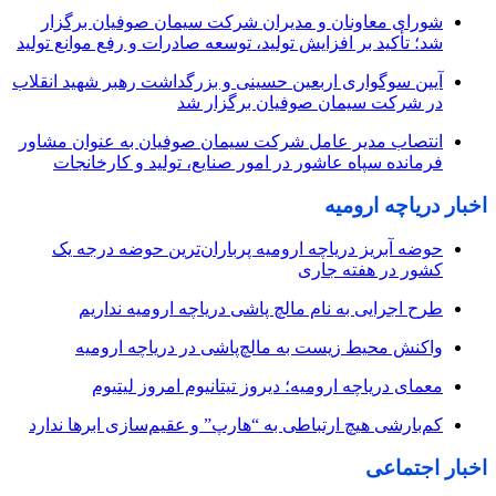
شورای معاونان و مدیران شرکت سیمان صوفیان برگزار
شد؛ تأکید بر افزایش تولید، توسعه صادرات و رفع موانع تولید
آیین سوگواری اربعین حسینی و بزرگداشت رهبر شهید انقلاب
در شرکت سیمان صوفیان برگزار شد
انتصاب مدیر عامل شرکت سیمان صوفیان به عنوان مشاور
فرمانده سپاه عاشور در امور صنایع، تولید و کارخانجات
اخبار دریاچه ارومیه
حوضه آبریز دریاچه ارومیه پرباران‌ترین حوضه‌ درجه یک
کشور در هفته جاری
طرح اجرایی به نام مالچ پاشی دریاچه ارومیه نداریم
واکنش محیط زیست به مالچ‌پاشی در دریاچه ارومیه
معمای دریاچه ارومیه؛ دیروز تیتانیوم امروز لیتیوم
کم‌بارشی هیچ ارتباطی به “هارپ” و عقیم‌سازی ابرها ندارد
اخبار اجتماعی