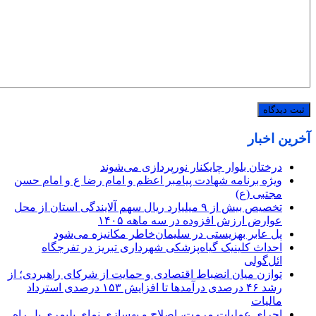
آخرین اخبار
درختان بلوار چایکنار نورپردازی می‌شوند
ویژه برنامه شهادت پیامبر اعظم و امام رضا ع و امام حسن
مجتبی (ع)
تخصیص بیش از ۹ میلیارد ریال سهم آلایندگی استان از محل
عوارض ارزش افزوده در سه ماهه ۱۴۰۵
پل عابر بهزیستی در سلیمان‌خاطر مکانیزه می‌شود
احداث کلینیک گیاه‌پزشکی شهرداری تبریز در تفرجگاه
ائل‌گولی
توازن میان انضباط اقتصادی و حمایت از شرکای راهبردی؛ از
رشد ۴۶ درصدی درآمدها تا افزایش ۱۵۳ درصدی استرداد
مالیات
اجرای عملیات مرمت، اصلاح و بهسازی نمای پلیمری پل راه