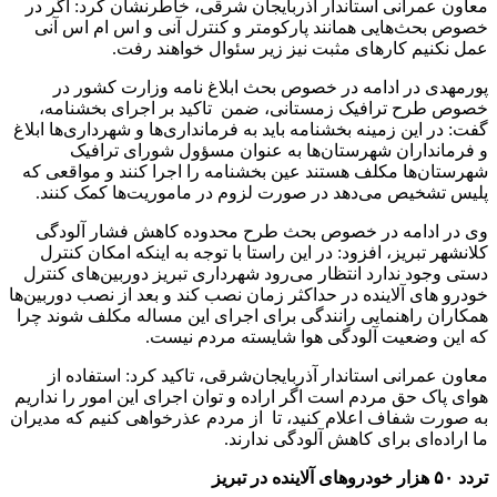
معاون عمرانی استاندار آذربایجان شرقی، خاطرنشان کرد: اگر در
خصوص بحث‌هایی همانند پارکومتر و کنترل آنی و اس ام اس آنی
عمل نکنیم کارهای مثبت نیز زیر سئوال خواهند رفت.
پورمهدی در ادامه در خصوص بحث ابلاغ نامه وزارت کشور در
خصوص طرح ترافیک زمستانی، ضمن تاکید بر اجرای بخشنامه،
گفت: در این زمینه بخشنامه باید به فرمانداری‌ها و شهرداری‌ها ابلاغ
و فرمانداران شهرستان‌ها به عنوان مسؤول شورای ترافیک
شهرستان‌ها مکلف هستند عین بخشنامه را اجرا کنند و مواقعی که
پلیس تشخیص می‌دهد در صورت لزوم در ماموریت‌ها کمک کنند.
وی در ادامه در خصوص بحث طرح محدوده کاهش فشار آلودگی
کلانشهر تبریز، افزود: در این راستا با توجه به اینکه امکان کنترل
دستی وجود ندارد انتظار می‌رود شهرداری تبریز دوربین‌های کنترل
خودرو های آلاینده در حداکثر زمان نصب کند و بعد از نصب دوربین‌ها
همکاران راهنمایی رانندگی برای اجرای این مساله مکلف شوند چرا
که این وضعیت آلودگی هوا شایسته مردم نیست.
معاون عمرانی استاندار آذربایجان‌شرقی، تاکید کرد: استفاده از
هوای پاک حق مردم است اگر اراده و توان اجرای این امور را نداریم
به صورت شفاف اعلام کنید، تا از مردم عذرخواهی کنیم که مدیران
ما اراده‌ای برای کاهش آلودگی ندارند.
تردد ۵۰ هزار خودروهای آلاینده در تبریز