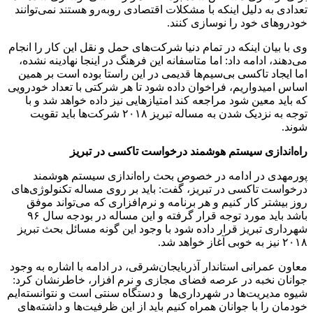
تعدادی به دلیل اینکه با مشکلات اقتصادی روبه‌رو هستند نمی‌توانند
خودروهای خود را نوسازی کنند.
وی با بیان اینکه در تمام دنیا شرکت‌های حمل و نقل این کار را انجام
می‌دهند، ادامه داد: اما متاسفانه این فرهنگ در اینجا نهادینه نشده،
اما ایجاد تاکسی بی‌سیم‌ها قدیمی در این راستا بوده است بر همین
اساس امیدواریم، فراخوان داده شود تا هر شرکتی با تعداد خودرویی
که باید معین شود مراجعه کند امتیازهایی نیز داده خواهد شد و با
توجه به نزدیک شدن به مساله تبریز ۲۰۱۸ شرکت‌ها باید تقویت
شوند.
راه‌اندازی سیستم هوشمند درخواست تاکسی در تبریز
پورمهدی در ادامه در خصوص بحث راه‌اندازی سیستم هوشمند
درخواست تاکسی در تبریز، گفت: باید بر روی مساله تکنولوژی‌های
روز بیشتر کار کنیم و هر برنامه و نرم‌افزاری که می‌تواند موفق
باشد باید مورد توجه قرار گرفته و این مساله در بودجه سال ۹۶
شهرداری تبریز قرار داده شود با وجود این گونه مسائل بحث تبریز
۲۰۱۸ نیز به خوبی آغاز خواهد شد.
معاون عمرانی استاندار آذربایجان‌شرقی، در ادامه با اشاره به وجود
جوانان نخبه در عرصه فضای مجازی و نرم افزار، خاطرنشان کرد:
شیوه مدیریت‌ها در شهرداری‌ها و دستگاه سنتی است و نتوانسته‌ایم
خودمان را با جوانان همراه کنیم باید از این ظرفیت‌ها و داشته‌های