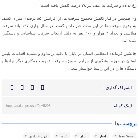
رخ نداده و سرقت به عنف نیز ۲۸ درصد کاهش یافته است.
وی همچنین در کنار کاهش مجموع سرقت ها، از افزایش ۸۵ درصدی میزان کشف
به وقوع سرقت ها در این مدت خبر داد و گفت: در سال جاری ۱۹۷ باند سرقت
متلاشی و تعداد ۴ هزار و ۲۰۰ نفر به دلیل ارتکاب سرقت شناسایی و دستگیر
شده اند.
جانشین فرمانده انتظامی استان در پایان با تاکید بر تداوم و تشدید اقدامات پلیس
استان در حوزه پیشگیری از جرایم به ویژه سرقت، تقویت همکاری دیگر نهادها و
دستگاه ها را در این راستا خواستار شد.
اشتراک گذاری :
لینک کوتاه :
https://qalampress.ir/?p=5296
برچسب ها
Iran News
اخبار
ایران
تبریز
تبریز خبرلری