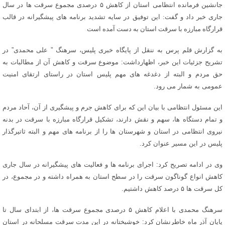
جانشین فرمانده انتظامی استان از کاهش ۵ درصدی مجموع سرقت ها در سال
جاری خبر داد و گفت: این توفیق در سایه تشدید برنامه های پیشگیرانه در قالب
قرارگاه مبارزه با سرقت استان به دست آمده است
به گزارش قلم پرس به ننقل از پایگاه خبری پلیس، سرهنگ ” علی محمدی” در
تشریح جزئیات این خبر، اظهارداشت: موضوع سرقت و کاهش آن از مطالبات به
حق مردم و البته از دغدغه های مهم پلیس استان در راستای ارتقای امنیت
عمومی به شمار می رود.
این مسئول انتظامی با بیان این که برای کاهش جرم و پیشگیری از آن، آحاد مردم
و تمام دستگاه ها، سهم و نقش دارند، تشکیل قرارگاه مبارزه با سرقت در بدنه
نیروی انتظامی در استان و شهرستان ها را از برنامه های مهم و البته ثاتیرگذار
پلیس در این مسیر عنوان کرد.
وی در ادامه تصریح کرد: اجرای برنامه ها و فعالیت های پیشگیرانه در سال جاری
کاهش انواع گوناگون سرقت را در سطح استان به همراه داشته و در مجموع، در
کل سرقت ها ۵ درصد کاهش داشتیم.
سرهنگ محمدی با اعلام کاهش ۵ درصدی مجموع سرقت ها، از ابتدای سال تا
پایان آذر ماه خاطرنشان کرد: خوشبختانه در این مدت سرقت مسلحانه در استان