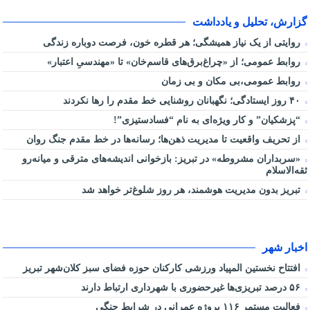
گزارش، تحلیل و یادداشت
روایتی از یک نیاز همیشگی؛ هر قطره خون، فرصت دوباره زندگی
روابط عمومی؛ از «چراغ‌برق‌های قاسم‌خان» تا «مهندسیِ اعتبار»
روابط عمومی،بی مکان و بی زمان
۴۰ روز ایستادگی؛ نگهبانان روشنایی خط مقدم را رها نکردند
“پزشکیان” و کار ویژه‌ای به نام “فسادستیزی”!
از تحریف واقعیت تا مدیریت ذهن‌ها؛ رسانه‌ها در خط مقدم جنگ روان
«سربداران مشروطه» در تبریز: بازخوانی اندیشه‌های مترقی و میانه‌رو
ثقه‌الاسلام
تبریز بدون مدیریت هوشمند، هر روز شلوغ‌تر خواهد شد
اخبار شهر
افتتاح نخستین المپیاد ورزشی کارکنان حوزه فضای سبز کلان‌شهر تبریز
۵۶ درصد تبریزی‌ها غیرحضوری با شهرداری ارتباط دارند
فعالیت مستمر ۱۱۶ پروژه عمرانی در شرایط جنگی