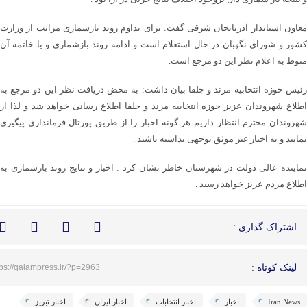
معاون استاندار آذربایجان شرقی گفت: برای تداوم روند بازشماری مراتب از وزارت
کشور و شورای نگهبان در حال استعلام است و ادامه روند بازشماری و یا خاتمه آن
منوط به اعلام نظر این دو مرجع است.
رئیس حوزه انتخابیه مرند و جلفا بیان داشت: به محض دریافت نظر این دو مرجع به
اطلاع شهروندان عزیز حوزه انتخابیه مرند و جلفا اطلاع رسانی خواهد شد و لذا از
شهروندان محترم انتظار داریم هر گونه اخبار را از طریق پورتال فرمانداری پیگیری
نمایند و به اخبار غیر موثق توجهی نداشته باشند .
نماینده عالی دولت در شهرستان خاطر نشان کرد : اخبار و نتایج روند بازشماری به
اطلاع مردم عزیز خواهد رسید .
اشتراک گذاری :
لینک کوتاه :
tps://qalampress.ir/?p=2963
Iran News
اخبار
اخبار انتخابات
اخبار ایران
اخبار تبریز