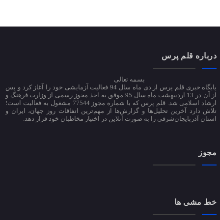
درباره قلم پرس
بسمه تعالی
پایگاه خبری قلم پرس از دی ماه سال 94 فعالیت آزمایشی خود را آغاز کرد و پس
از آن در 13 اردیبهشت ماه سال 95 موفق به اخذ مجوز رسمی از وزارت فرهنگ و
ارشاد اسلامی شد. قلم پرس که با شماره مجوز 77544 مشغول به فعالیت است؛
تلاش دارد آخرین تحلیل‌ها و گزارش‌ها از مهم‌ترین اتفاقات روز جهان، ایران و
استان آذربایجان‌شرقی را به صورت آنلاین در اختیار مخاطبان خود قرار دهد.
مجوز
خط مشی ها