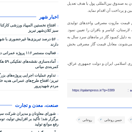
به صندوق بین‌المللی پول با هدف تعدیل
ن و پرداخت آن اقدام نماید.
اخبار شهر
ین قیمت مازوت مصرفی واحدهای تولیدی
افتتاح نخستین المپیاد ورزشی کارکن
رستان، کیاسر و باقران را تعیین نمود.
سبز کلان‌شهر تبریز
 دلیل کمبود گاز در ماه‌های سرد سال به
۵۶ درصد تبریزی‌ها غیرحضوری با شه
ص وزارت نفت مجبور به استفاده از نفت کوره تا پایان سال ۱۳۹۵ می‌شوند، معادل قیمت گاز مصرفی بخش
دارند
فعالیت مستمر ۱۱۶ پروژه عمرانی در شرایط جنگی
آماده‌سا
وری اسلامی ایران و دولت جمهوری عراق،
کمربندی میانی
تداوم عملیات اجرایی پروژه‌های بز
تبریز/ افتتاح طرح‌های عمرانی هدیه خ
مردم شهیدپرور
 :
https://qalampress.ir/?p=3389
صنعت، معدن و تجارت
شورای معاونان و مدیران شرکت سی
برگزار شد؛ تأکید بر افزایش تولید، ت
حسن روحانی
روحانی
رفع موانع تولید