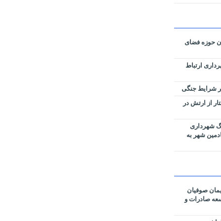
ان حوزه فضای
رداری ارتباط
زی نقشه‌های تفکیکی ۵۹ هکتار از ارتش در
رگ شهرداری
ادمین شهر به
مان صوفیان
وسعه صادرات و