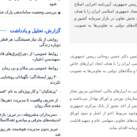
شود
س‌ جمهوری، آیین‌نامه اجرایی اصلاح
صاد جمهوری اسلامی ایران را با هدف
بررسی وضعیت ساماندهی پارک جنگ
 بخش تعاون در بازار سرمایه کشور و
ه‌های دولتی به تعاونی‌ها به تصویب
گزارش، تحلیل و یادداشت
روایتی از یک نیاز همیشگی؛ هر قط
دوباره زندگی
روابط عمومی؛ از «چراغ‌برق‌های قاس
لمین دکتر حسن روحانی رییس‌ جمهوری،
«مهندسیِ اعتبار»
می ایران را با هدف ایجاد ابزارهای خاص
روابط عمومی،بی مکان و بی زمان
بنگاه‌های دولتی به تعاونی‌ها به تصویب
۴۰ روز ایستادگی؛ نگهبانان روشنایی
نکردند
نی به ابزارهای مالی، اشخاص مزبور مجاز
“پزشکیان” و کار ویژه‌ای به نام “ف
ازمان بورس و اوراق بهادار می‌باشند و
از تحریف واقعیت تا مدیریت ذهن‌ها؛ 
مقدم جنگ روان
 پس از اخذ مجوز از بانک مرکزی جمهوری
جوه مربوط اعم از اصل و سود اوراق
«سربداران مشروطه» در تبریز: بازخ
اندیشه‌های مترقی و میانه‌رو ثقه‌الاسلا
‌های تعاونی سهامی عام و تمهید قابلیت
ایه اقدام نماید.
تبریز بدون مدیریت هوشمند، هر روز 
شد