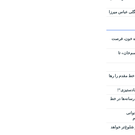
لی عباس میرزا
ره خون، فرصت
م‌خان» تا
 خط مقدم را رها
سادستیزی”!
رسانه‌ها در خط
وانی
م
شلوغ‌تر خواهد