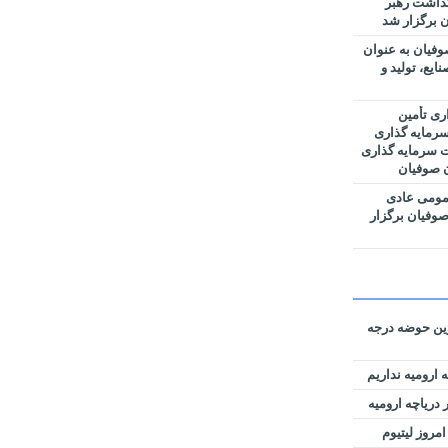
گداشت رهبر
 برگزار شد
فیان به عنوان
یع، تولید و
ری تأمین
رمایه گذاری
ت سرمایه گذاری
ن صوفیان
مومی عادی
وفیان برگزار
رین حوضه‌ درجه
 ارومیه نداریم
دریاچه ارومیه
امروز لیتیوم