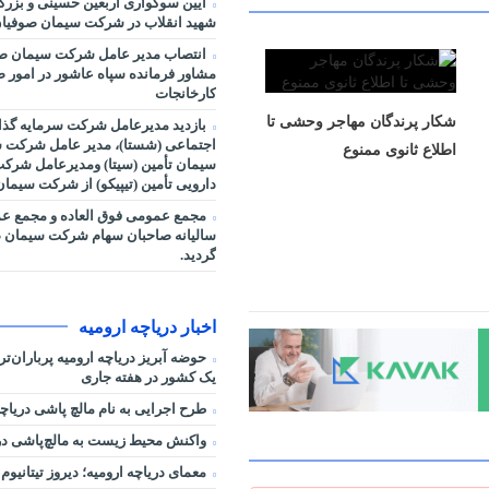
آیین سوگواری اربعین حسینی و بزر
شهید انقلاب در شرکت سیمان صوفیان
انتصاب مدیر عامل شرکت سیمان صو
مشاور فرمانده سپاه عاشور در امور صنا
کارخانجات
شکار پرندگان مهاجر وحشی تا
بازدید مدیرعامل شرکت سرمایه گذا
اجتماعی (شستا)، مدیر عامل شرکت س
اطلاع ثانوی ممنوع
سیمان تأمین (سیتا) ومدیرعامل شرک
دارویی تأمین (تیپیکو) از شرکت سیما
مجمع عمومی فوق العاده و مجمع ع
سالیانه صاحبان سهام شرکت سیمان ص
گردید.
اخبار دریاچه ارومیه
حوضه آبریز دریاچه ارومیه پرباران‌ت
یک کشور در هفته جاری
طرح اجرایی به نام مالچ پاشی دریاچه
واکنش محیط زیست به مالچ‌پاشی در 
معمای دریاچه ارومیه؛ دیروز تیتانیوم 