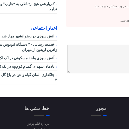
کم‌بارشی هیچ ارتباطی به “هارپ” و 
ت در وب منتشر خواهد شد.
ندارد
هد شد.
اخبار اجتماعی
آتش سوزی در رضوانشهر مهار شد
خدمت رسانی ۴۰ دستگاه اتوب
زائرین اربعین از مهران
آتش سوزی واحد مسکونی در لک لک 
یادمان شهدای گمنام قوم‌تپه در یک ق
جاگذاری المان گیاه و بتن در باغ گ
۲
مجوز
خط مشی ها
درباره قلم پرس