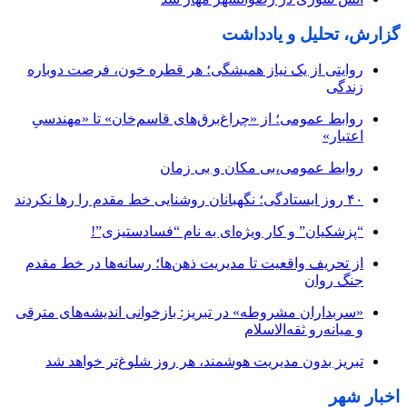
گزارش، تحلیل و یادداشت
روایتی از یک نیاز همیشگی؛ هر قطره خون، فرصت دوباره
زندگی
روابط عمومی؛ از «چراغ‌برق‌های قاسم‌خان» تا «مهندسیِ
اعتبار»
روابط عمومی،بی مکان و بی زمان
۴۰ روز ایستادگی؛ نگهبانان روشنایی خط مقدم را رها نکردند
“پزشکیان” و کار ویژه‌ای به نام “فسادستیزی”!
از تحریف واقعیت تا مدیریت ذهن‌ها؛ رسانه‌ها در خط مقدم
جنگ روان
«سربداران مشروطه» در تبریز: بازخوانی اندیشه‌های مترقی
و میانه‌رو ثقه‌الاسلام
تبریز بدون مدیریت هوشمند، هر روز شلوغ‌تر خواهد شد
اخبار شهر