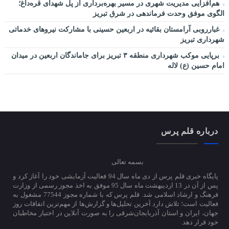
هم‌افزایی مدیریت شهری در مسیر بهره‌برداری از پل شهدای قره‌داغ؛
الگوی موفق وحدت فرماندهی در شرق تبریز
غبارروبی آرامستان بقائیه در اربعین حسینی با مشارکت نیروهای خدماتی
شهرداری تبریز
برپایی موکب شهرداری منطقه ۳ تبریز برای جاماندگان اربعین در میدان
امام حسین (ع) لاله
درباره قلم پرس
بسمه تعالی
پایگاه خبری قلم پرس از دی ماه سال 94 فعالیت آزمایشی خود را آغاز کرد و
پس از آن در 13 اردیبهشت ماه سال 95 موفق به اخذ مجوز رسمی از وزارت
فرهنگ و ارشاد اسلامی شد. قلم پرس که با شماره مجوز 77544 مشغول به
فعالیت است؛ تلاش دارد آخرین تحلیل‌ها و گزارش‌ها از مهم‌ترین اتفاقات روز
جهان، ایران و استان آذربایجان‌شرقی را به صورت آنلاین در اختیار مخاطبان
خود قرار دهد.