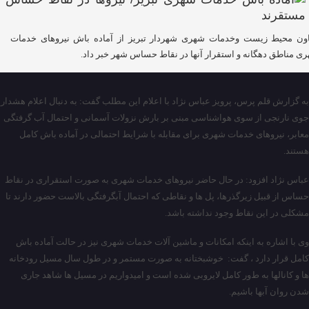
ون محیط زیست وخدمات شهری شهردار تبریز از آماده باش نیروهای خدمات
ی مناطق دهگانه و استقرار آنها در نقاط حساس شهر خبر داد.
به گزارش قلم پرس، پرویز عباس نژاد با اعلام این مطلب گفت: به دنبال اعلام هشدار
جوی نارنجی از سوی هواشناسی مبنی بر بارش نزولات آسمانی و احتمال آب گرفتگی
معابر، نیروهای خدمات شهری برای مقابله با شرایط احتمالی در آماده باش کامل
هستند.
عباس نژاد افزود: در حال حاضر نیروهای خدمات شهری به صورت استقراری در نقاط
حساس از قبیل زیرگذرها، پل ها و نقاطی که احتمال آبگرفتگی بالاست حضور دارند تا
مشکلی در این نقاط وجود نداشته باشد.
وی با اشاره به اینکه امکانات و ماشین آلات خدمات شهری نیز در حالت آماده باش
کامل قرار دارد ، گفت: خوشبختانه به صورت مستمر و در طول سال مسیل رودخانه
ها و کانالها به ط‌ور کامل لایروبی شده است و امیدواریم در مسیل ها شاهد جاری
شدن روان آبها باشیم.