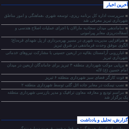
آخرین اخبار
سرپرست اداره کل برنامه ریزی، توسعه شهری ،هماهنگی و امور مناطق
شهرداری تبریز معرفی شد
ساماندهی میدان سجادیه مارالان با اجرای عملیات اصلاح هندسی و
آسفالت‌ریزی معابر پیرامونی
هم‌افزایی مدیریت شهری در مسیر بهره‌برداری از پل شهدای قره‌داغ؛
الگوی موفق وحدت فرماندهی در شرق تبریز
غبارروبی آرامستان بقائیه در اربعین حسینی با مشارکت نیروهای خدماتی
شهرداری تبریز
برپایی موکب شهرداری منطقه ۳ تبریز برای جاماندگان اربعین در میدان
امام حسین (ع) لاله
فوت کارگر فضای سبز شهرداری منطقه ۶ تبریز
نصب نیمکت در معابر جاده ائل گلی توسط شهرداری منطقه ۲
مراسم تودیع و معارفه معاون ترافیک و مدیر بازرسی شهرداری منطقه
یک برگزار شد
گزارش، تحلیل و یادداشت
روایتی از یک نیاز همیشگی؛ هر قطره خون، فرصت دوباره زندگی