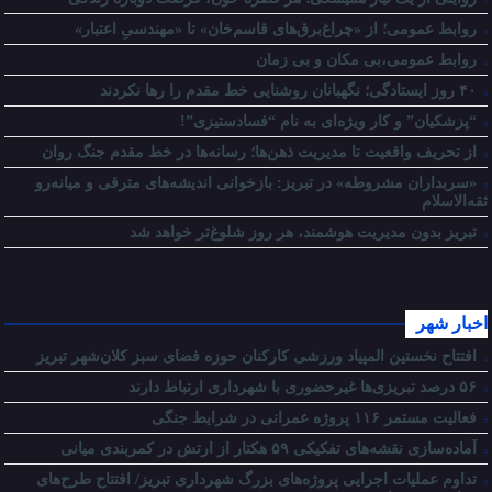
روابط عمومی؛ از «چراغ‌برق‌های قاسم‌خان» تا «مهندسیِ اعتبار»
روابط عمومی،بی مکان و بی زمان
۴۰ روز ایستادگی؛ نگهبانان روشنایی خط مقدم را رها نکردند
“پزشکیان” و کار ویژه‌ای به نام “فسادستیزی”!
از تحریف واقعیت تا مدیریت ذهن‌ها؛ رسانه‌ها در خط مقدم جنگ روان
«سربداران مشروطه» در تبریز: بازخوانی اندیشه‌های مترقی و میانه‌رو
ثقه‌الاسلام
تبریز بدون مدیریت هوشمند، هر روز شلوغ‌تر خواهد شد
اخبار شهر
افتتاح نخستین المپیاد ورزشی کارکنان حوزه فضای سبز کلان‌شهر تبریز
۵۶ درصد تبریزی‌ها غیرحضوری با شهرداری ارتباط دارند
فعالیت مستمر ۱۱۶ پروژه عمرانی در شرایط جنگی
آماده‌سازی نقشه‌های تفکیکی ۵۹ هکتار از ارتش در کمربندی میانی
تداوم عملیات اجرایی پروژه‌های بزرگ شهرداری تبریز/ افتتاح طرح‌های