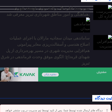
سرپرست اداره کل برنامه ریزی، توسعه شهری
،هماهنگی و امور مناطق شهرداری تبریز معرفی شد
ساماندهی میدان سجادیه مارالان با اجرای عملیات
اصلاح هندسی و آسفالت‌ریزی معابر پیرامونی
هم‌افزایی مدیریت شهری در مسیر بهره‌برداری از پل
شهدای قره‌داغ؛ الگوی موفق وحدت فرماندهی در شرق
تبریز
ثبت دیدگاه
دیدگاه های ارسال شده توسط شما، پس از تایید توسط تیم مدیریت در وب منتشر خواهد