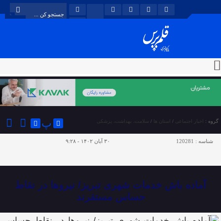
پ
گروه :
اخبار اجتماعی
/
استان ها
/
سلامت، بهداشت، پزشکی
شناسه :
120281
۳۰ آبان ۱۴۰۲ - ۹:۲۸
آماده باش خدمات شهری تبریز/ نیروها در نقاط
حساس مستقرند