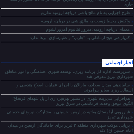
جاری
طرح اجرایی به نام مالچ پاشی دریاچه ارومیه نداریم
واکنش محیط زیست به مالچ‌پاشی در دریاچه ارومیه
معمای دریاچه ارومیه؛ دیروز تیتانیوم امروز لیتیوم
کم‌بارشی هیچ ارتباطی به “هارپ” و عقیم‌سازی ابرها ندارد
اخبار اجتماعی
سرپرست اداره کل برنامه ریزی، توسعه شهری ،هماهنگی و امور مناطق
شهرداری تبریز معرفی شد
ساماندهی میدان سجادیه مارالان با اجرای عملیات اصلاح هندسی و
آسفالت‌ریزی معابر پیرامونی
هم‌افزایی مدیریت شهری در مسیر بهره‌برداری از پل شهدای قره‌داغ؛
الگوی موفق وحدت فرماندهی در شرق تبریز
غبارروبی آرامستان بقائیه در اربعین حسینی با مشارکت نیروهای خدماتی
شهرداری تبریز
برپایی موکب شهرداری منطقه ۳ تبریز برای جاماندگان اربعین در میدان
امام حسین (ع) لاله