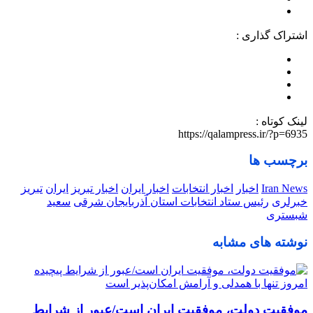
اشتراک گذاری :
لینک کوتاه :
https://qalampress.ir/?p=6935
برچسب ها
Iran News
اخبار
اخبار انتخابات
اخبار ایران
اخبار تبریز
ایران
تبریز
خبرلری
رئیس ستاد انتخابات استان آذربایجان شرقی
سعید
شبستری
نوشته های مشابه
موفقیت دولت، موفقیت ایران است/عبور از شرایط