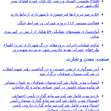
افتتاح نخستین المپیاد ورزشی کارکنان حوزه فضای سبز
کلان‌شهر تبریز
۵۶ درصد تبریزی‌ها غیرحضوری با شهرداری ارتباط دارند
فعالیت مستمر ۱۱۶ پروژه عمرانی در شرایط جنگی
آماده‌سازی نقشه‌های تفکیکی ۵۹ هکتار از ارتش در کمربندی
میانی
تداوم عملیات اجرایی پروژه‌های بزرگ شهرداری تبریز/ افتتاح
طرح‌های عمرانی هدیه خادمین شهر به مردم شهیدپرور
صنعت، معدن و تجارت
آیین سوگواری اربعین حسینی و بزرگداشت رهبر شهید انقلاب
در شرکت سیمان صوفیان برگزار شد
انتصاب مدیر عامل شرکت سیمان صوفیان به عنوان مشاور
فرمانده سپاه عاشور در امور صنایع، تولید و کارخانجات
بازدید مدیرعامل شرکت سرمایه گذاری تأمین اجتماعی
(شستا)، مدیر عامل شرکت سرمایه گذاری سیمان تأمین
(سیتا) ومدیرعامل شرکت سرمایه گذاری دارویی تأمین
(تیپیکو) از شرکت سیمان صوفیان