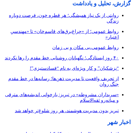
گزارش، تحلیل و یادداشت
روایتی از یک نیاز همیشگی؛ هر قطره خون، فرصت دوباره
زندگی
روابط عمومی؛ از «چراغ‌برق‌های قاسم‌خان» تا «مهندسیِ
اعتبار»
روابط عمومی،بی مکان و بی زمان
۴۰ روز ایستادگی؛ نگهبانان روشنایی خط مقدم را رها نکردند
“پزشکیان” و کار ویژه‌ای به نام “فسادستیزی”!
از تحریف واقعیت تا مدیریت ذهن‌ها؛ رسانه‌ها در خط مقدم
جنگ روان
«سربداران مشروطه» در تبریز: بازخوانی اندیشه‌های مترقی
و میانه‌رو ثقه‌الاسلام
تبریز بدون مدیریت هوشمند، هر روز شلوغ‌تر خواهد شد
اخبار شهر