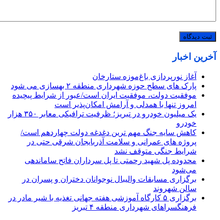
آخرین اخبار
آغاز نورپردازی باغ‌موزه ستارخان
پارک های سطح حوزه شهرداری منطقه ۲ بهسازی می شود
موفقیت دولت، موفقیت ایران است/عبور از شرایط پیچیده
امروز تنها با همدلی و آرامش امکان‌پذیر است
یک میلیون خودرو در تبریز؛ ظرفیت ترافیکی معابر ۳۵۰ هزار
خودرو
کاهش سایه جنگ مهم ‌ترین دغدغه دولت چهاردهم است/
پروژه ‌های عمرانی و سلامت آذربایجان شرقی حتی در
شرایط جنگی متوقف نشد
محدوده پل شهید رحمتی تا پل سرداران فاتح ساماندهی
می‌شود
برگزاری مسابقات والیبال نوجوانان دختران و پسران در
سالن شهروند
برگزاری ۵ کارگاه آموزشی هفته جهانی تغذیه با شیر مادر در
فرهنگسراهای شهرداری منطقه ۴ تبریز