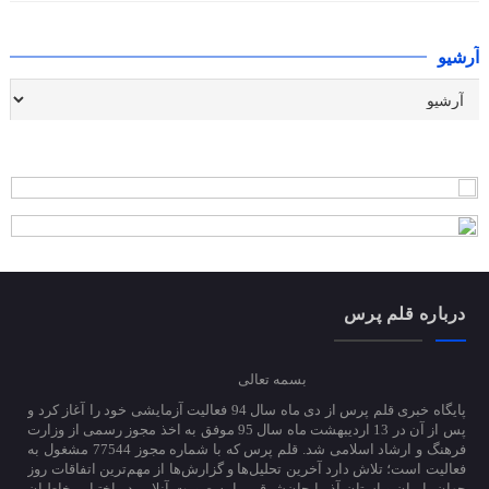
آرشیو
درباره قلم پرس
بسمه تعالی
پایگاه خبری قلم پرس از دی ماه سال 94 فعالیت آزمایشی خود را آغاز کرد و
پس از آن در 13 اردیبهشت ماه سال 95 موفق به اخذ مجوز رسمی از وزارت
فرهنگ و ارشاد اسلامی شد. قلم پرس که با شماره مجوز 77544 مشغول به
فعالیت است؛ تلاش دارد آخرین تحلیل‌ها و گزارش‌ها از مهم‌ترین اتفاقات روز
جهان، ایران و استان آذربایجان‌شرقی را به صورت آنلاین در اختیار مخاطبان