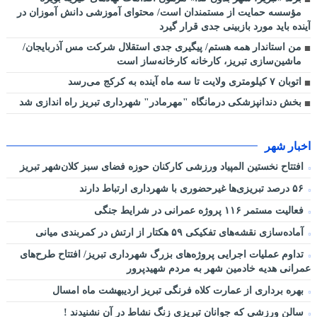
مؤسسه حمایت از مستمندان است/ محتوای آموزشی دانش آموزان در
آینده باید مورد بازبینی جدی قرار گیرد
من استاندار همه هستم/ پیگیری جدی استقلال شرکت مس آذربایجان/
ماشین‌سازی تبریز، کارخانه کارخانه‌ساز است
اتوبان ۷ کیلومتری ولایت تا سه ماه آینده به کرکج می‌رسد
بخش دندانپزشکی درمانگاه "مهرمادر" شهرداری تبریز راه اندازی شد
اخبار شهر
افتتاح نخستین المپیاد ورزشی کارکنان حوزه فضای سبز کلان‌شهر تبریز
۵۶ درصد تبریزی‌ها غیرحضوری با شهرداری ارتباط دارند
فعالیت مستمر ۱۱۶ پروژه عمرانی در شرایط جنگی
آماده‌سازی نقشه‌های تفکیکی ۵۹ هکتار از ارتش در کمربندی میانی
تداوم عملیات اجرایی پروژه‌های بزرگ شهرداری تبریز/ افتتاح طرح‌های
عمرانی هدیه خادمین شهر به مردم شهیدپرور
بهره برداری از عمارت کلاه فرنگی تبریز اردیبهشت ماه امسال
سالن ورزشی که جوانان تبریزی زنگ نشاط در آن نشنیدند !