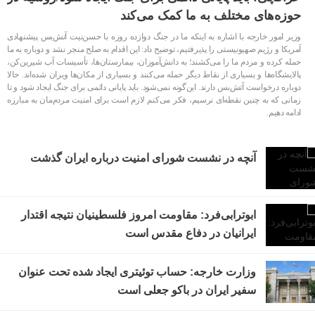
حوزه‌های مختلف به ما کمک می‌کند
وزیر امور خارجه با اشاره به اینکه ما در جنگ دوازده روزه با حسن‌نیت آتش‌بس پیشنهادی
آمریکا و رژیم صهیونیستی را پذیرفتیم، توضیح داد: این اقدام به صلح منجر نشد و دوباره به ما
حمله کرده و مردم ما را می‌کشند؛ به دانش‌آموزان، بیمارستان‌ها، تأسیسات آب شیرین‌کن،
پالایشگاه‌ها و بسیاری از نقاط دیگر حمله می‌کنند و بسیاری از مکان‌ها ویران شده‌اند. حالا
دوباره درخواست آتش‌بس دارند. این‌گونه نمی‌شود. باید پایانی دائمی برای جنگ ایجاد شود و تا
زمانی که به چنین نقطه‌ای نرسیم، فکر می‌کنم لازم است برای امنیت مردم‌مان به مبارزه
ادامه دهیم.
آنچه در نشست شورای امنیت درباره ایران گذشت
ابوترابی‌فرد: مقاومت امروز فلسطینیان نتیجه اقتدار
ایرانیان در دفاع مقدس است
وزارت خارجه: حساب توئیتری ایجاد شده تحت عنوان
سفیر ایران در باکو‌ جعلی است