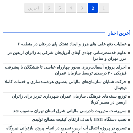
1
2
3
4
5
6
آخرین
آخرین اخبار
عملیات دفع علف های هرز و ایجاد تشتک پای درختان در منطقه ۶
تداوم خدمت‌رسانی جهادی آبفای آذربایجان شرقی به زائران اربعین در
مرز مهران و سامرا
اجرای پروژه آسفالت‌ریزی محور چهارراه عباسی تا ششگلان با پیشرفت
فیزیکی ۲۰ درصدی توسط سازمان عمران
حرکت شتابان سازمان‌های مالیاتی به‌سوی هوشمندسازی و خدمات کاملا
دیجیتال
توزیع بسته‌های فرهنگی سازمان عمران شهرداری تبریز برای زائران
اربعین در مسیر کربلا
سرپرست مدیریت‌ دادرسی مالیاتی شرق استان تهران منصوب شد
نصب دستگاه HS11 با هدف ارتقای کیفیت مصالح تولیدی
تسریع در پروژه انتقال آب ارس/ تسریع در انجام پروژه بازتوانی نیروگاه