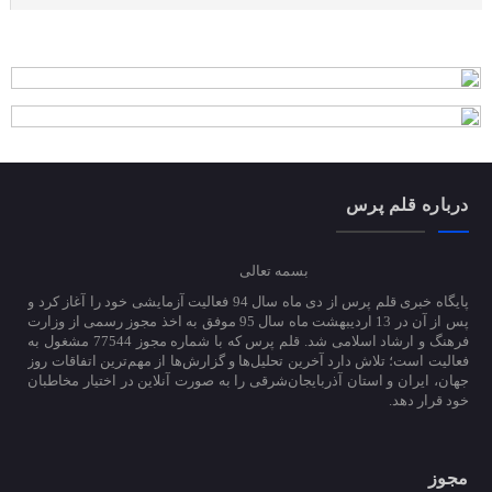
درباره قلم پرس
بسمه تعالی
پایگاه خبری قلم پرس از دی ماه سال 94 فعالیت آزمایشی خود را آغاز کرد و
پس از آن در 13 اردیبهشت ماه سال 95 موفق به اخذ مجوز رسمی از وزارت
فرهنگ و ارشاد اسلامی شد. قلم پرس که با شماره مجوز 77544 مشغول به
فعالیت است؛ تلاش دارد آخرین تحلیل‌ها و گزارش‌ها از مهم‌ترین اتفاقات روز
جهان، ایران و استان آذربایجان‌شرقی را به صورت آنلاین در اختیار مخاطبان
خود قرار دهد.
مجوز