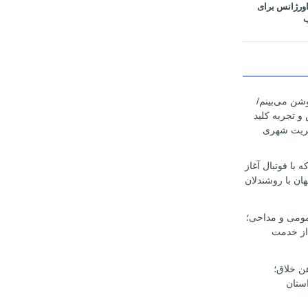
اورژانس برای
ب
وشن می‌بینم/
 و تجربه کلید
یریت شهری
با فوتبال آغاز
ان با روشندلان
مومی و مداحی؛
از خدمت
هن خلاق؛
ستان