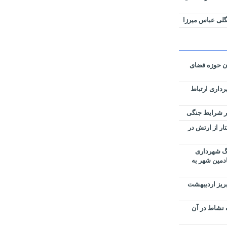
لی عباس میرزا
ان حوزه فضای
رداری ارتباط
زی نقشه‌های تفکیکی ۵۹ هکتار از ارتش در
رگ شهرداری
ادمین شهر به
بریز اردیبهشت
 نشاط در آن