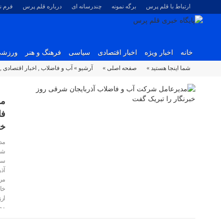
ارتباط با قلم پرس
برگه نمونه
چندرسانه ای
درباره قلم پرس
فرم 
خانه
اخبار ویژه
اخبار اقتصادی
سیاسی
فرهنگ و هنر
ورزش
شما اینجا هستید »
صفحه اصلی »
آرشیو »
آب و فاضلاب
,
اخبار اقتصادی
,
مد
فا
خب
مد
شر
سل
آذ
مر
خا
ار
۱۶ مرداد ۱۴۰۵
مط
۱۶ مرداد ۱۴۰۵
مر