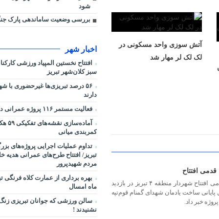
شود
بررسی وضعیت ساماندهی پارک جنگ
آتش سوزی واحد مسکونی در
اخبار شهر
لک لک لر مهار شد
افتتاح نخستین المپیاد ورزشی کارکن
سبز کلان‌شهر تبریز
۵۶ درصد تبریزی‌ها غیرحضوری با شه
دارند
فعالیت مستمر ۱۱۶ پروژه عمرانی در شرایط جنگی
آماده‌سا
کمربندی میانی
تداوم عملیات اجرایی پروژه‌های بز
تبریز/ افتتاح طرح‌های عمرانی هدیه خ
مردم شهیدپرور
 قدمی افتتاح
بهره برداری از عمارت کلاه فرنگی ت
یادمان شهدای گمنام قوم‌تپه در یک قدمی افتتاح شهردار منطقه ۴ تبریز در بازدید
ماه امسال
 پایانی ساخت یادمان شهدای گمنام قوم‌تپه
سالن ورزشی که جوانان تبریزی زنگ
نشنیدند !