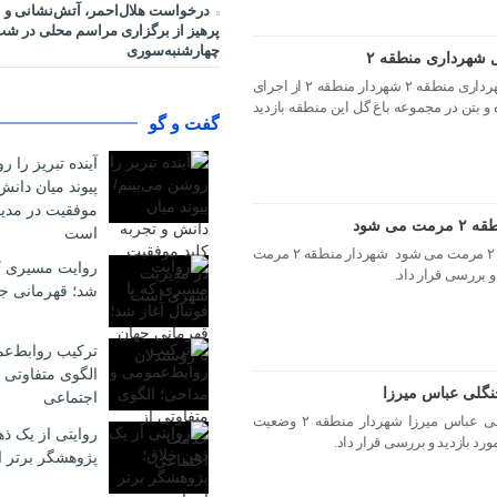
درخواست هلال‌احمر، آتش‌نشانی و 
پرهیز از برگزاری مراسم محلی در ش
چهارشنبه‌سوری
ل شهرداری منطقه ۲
جاگذاری المان گیاه و بتن در باغ گل شهرداری منطقه ۲ شهردار منطقه ۲ از اجرای
 و بتن در مجموعه باغ گل این منطقه بازدید
گفت و گو
آینده تبریز را ر
پیوند میان دانش
موفقیت در مد
ی شود
است
کانال ملاصدرا توسط شهرداری منطقه ۲ مرمت می شود شهردار منطقه ۲ مرمت
روایت مسیری که 
و بررسی قرار داد.
شد؛ قهرمانی جه
ترکیب روابط‌ع
الگوی متفاوتی 
گلی عباس میرزا
اجتماعی
بررسی وضعیت ساماندهی پارک جنگلی عباس میرزا شهردار منطقه ۲ وضعیت
روایتی از یک ذ
رد بازدید و بررسی قرار داد.
پژوهشگر برتر ا