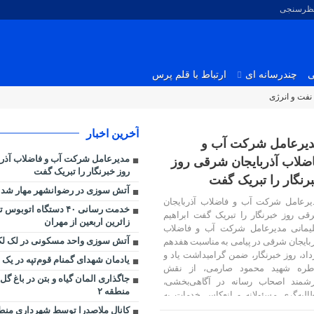
نظرسنجی
ی
چندرسانه ای
ارتباط با قلم پرس
نفت و انرژی
آخرین اخبار
یرعامل شرکت آب و
مدیرعامل شرکت آب و فاضلاب آذر
ضلاب آذربایجان شرقی روز
روز خبرنگار را تبریک گفت
رنگار را تبریک گفت
آتش سوزی در رضوانشهر مهار شد
یرعامل شرکت آب و فاضلاب آذربایجان
خدمت رسانی ۴۰ دستگاه اتو
قی روز خبرنگار را تبریک گفت ابراهیم
زائرین اربعین از مهران
یمانی مدیرعامل شرکت آب و فاضلاب
آتش سوزی واحد مسکونی در لک لک
ربایجان شرقی در پیامی به مناسبت هفدهم
داد، روز خبرنگار، ضمن گرامیداشت یاد و
یادمان شهدای گمنام قوم‌تپه در یک 
طره شهید محمود صارمی، از نقش
جاگذاری المان گیاه و بتن در باغ گ
زشمند اصحاب رسانه در آگاهی‌بخشی،
۱۶ مرداد ۱۴۰۵
منطقه ۲
البه‌گری مسئولانه و انعکاس خدمات به
دم قدردانی کرد. پیام مدیرعامل […]