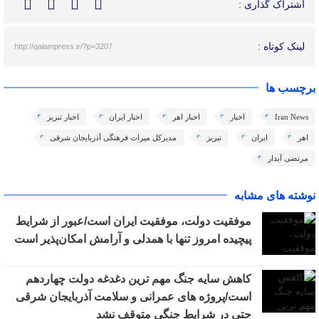
اشتراک گذاری :
لینک کوتاه :
http://qalampress.ir/?p=3207
برچسب ها
Iran News
اخبار
اخبار اهر
اخبار ایران
اخبار تبریز
اهر
ایران
تبریز
مدیرکل میراث فرهنگی آذربایجان شرقی
مرتضی آبدار
نوشته های مشابه
موفقیت دولت، موفقیت ایران است/عبور از شرایط
پیچیده امروز تنها با همدلی و آرامش امکان‌پذیر است
کاهش سایه جنگ مهم ‌ترین دغدغه دولت چهاردهم
است/پروژه ‌های عمرانی و سلامت آذربایجان شرقی
حتی در شرایط جنگی متوقف نشد