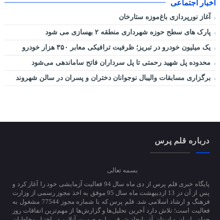
اخبار اجتماعی
آغاز نورپردازی باغ‌موزه ستارخان
پارک های سطح حوزه شهرداری منطقه ۲ بهسازی می شود
یک میلیون خودرو در تبریز؛ ظرفیت ترافیکی معابر ۳۵۰ هزار خودرو
محدوده پل شهید رحمتی تا پل سرداران فاتح ساماندهی می‌شود
برگزاری مسابقات والیبال نوجوانان دختران و پسران در سالن شهروند
درباره قلم پرس
بسمه تعالی
پایگاه خبری قلم پرس از دی ماه سال 94 فعالیت آزمایشی خود را آغاز کرد و
پس از آن در 13 اردیبهشت ماه سال 95 موفق به اخذ مجوز رسمی از وزارت
فرهنگ و ارشاد اسلامی شد. قلم پرس که با شماره مجوز 77544 مشغول به
فعالیت است؛ تلاش دارد آخرین تحلیل‌ها و گزارش‌ها از مهم‌ترین اتفاقات روز
جهان، ایران و استان آذربایجان‌شرقی را به صورت آنلاین در اختیار مخاطبان