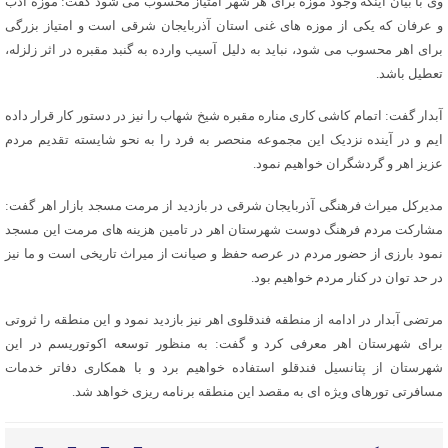
وی با بیان اینکه وجود موزه برای هر شهر امتیاز محسوب می شود گفت: موزه ادب
و عرفان که یکی از موزه های غنی استان آذربایجان شرقی است و امتیاز بزرگی
برای اهر محسوب می شود، نباید به دلیل آسیب وارده به گنبد مقبره در اثر زلزله،
تعطیل باشد.
آبدار گفت: اتمام کاشی کاری مناره مقبره شیخ شهاب را نیز در دستور کار قرار داده
ایم و در آینده نزدیک این مجموعه منحصر به فرد را به نحو شایسته تقدیم مردم
عزیز اهر و گردشگران خواهیم نمود.
مدیرکل میراث فرهنگی آذربایجان شرقی در بازدید از مرمت مسجد بازار اهر گفت:
مشارکت مردم فرهنگ دوست شهرستان اهر در تامین هزینه های مرمت این مسجد
نمود بارزی از حضور مردم در عرصه حفظ و صیانت از میراث تاریخی است و ما نیز
در حد توان در کنار مردم خواهیم بود.
مرتضی آبدار در ادامه از منطقه فندقلوی اهر نیز بازدید نمود و این منطقه را ثروتی
برای شهرستان اهر معرفی کرد و گفت: به منظور توسعه اکوتوریسم در این
شهرستان از پتانسیل فندقلو استفاده خواهیم برد و با همکاری دفاتر خدمات
مسافرتی تورهای ویژه ای به مقصد این منطقه برنامه ریزی خواهد شد.