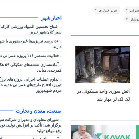
ن شرقی
تبریز خبرلری
اخبار شهر
وشیار
افتتاح نخستین المپیاد ورزشی کارکن
سبز کلان‌شهر تبریز
۵۶ درصد تبریزی‌ها غیرحضوری با شه
دارند
فعالیت مستمر ۱۱۶ پروژه عمرانی در شرایط جنگی
آماده‌سا
کمربندی میانی
تداوم عملیات اجرایی پروژه‌های بز
تبریز/ افتتاح طرح‌های عمرانی هدیه خ
مردم شهیدپرور
آتش سوزی واحد مسکونی در
لک لک لر مهار شد
صنعت، معدن و تجارت
شورای معاونان و مدیران شرکت سی
برگزار شد؛ تأکید بر افزایش تولید، ت
رفع موانع تولید