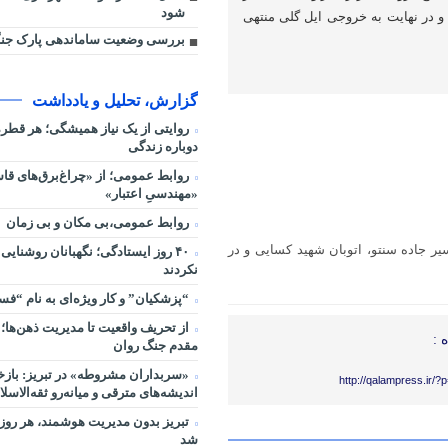
شود
و در نهایت به خروجی ایل گلی منتهی
بررسی وضعیت ساماندهی پارک جنگ
گزارش، تحلیل و یادداشت
روایتی از یک نیاز همیشگی؛ هر قط
دوباره زندگی
روابط عمومی؛ از «چراغ‌برق‌های قاس
«مهندسیِ اعتبار»
روابط عمومی،بی مکان و بی زمان
سیر جاده سنتو، اتوبان شهید کسایی و در
۴۰ روز ایستادگی؛ نگهبانان روشنایی
نکردند
“پزشکیان” و کار ویژه‌ای به نام “ف
از تحریف واقعیت تا مدیریت ذهن‌ها؛ 
 :
مقدم جنگ روان
«سربداران مشروطه» در تبریز: بازخ
http://qalampress.ir/
اندیشه‌های مترقی و میانه‌رو ثقه‌الاسلا
تبریز بدون مدیریت هوشمند، هر روز 
شد