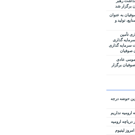
گداشت رهبر
 برگزار شد
فیان به عنوان
یع، تولید و
ری تأمین
رمایه گذاری
ت سرمایه گذاری
ن صوفیان
مومی عادی
وفیان برگزار
رین حوضه‌ درجه
 ارومیه نداریم
دریاچه ارومیه
امروز لیتیوم