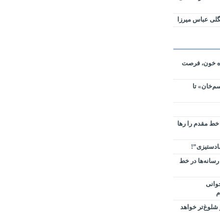
لی عباس میرزا
ره خون، فرصت
م‌خان» تا
 خط مقدم را رها
سادستیزی”!
رسانه‌ها در خط
وانی
م
شلوغ‌تر خواهد