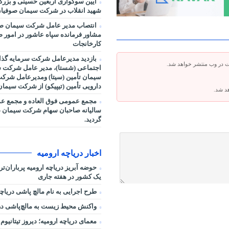
آیین سوگواری اربعین حسینی و بزر
شهید انقلاب در شرکت سیمان صوفیان
انتصاب مدیر عامل شرکت سیمان صو
مشاور فرمانده سپاه عاشور در امور صنا
کارخانجات
بازدید مدیرعامل شرکت سرمایه گذا
ت در وب منتشر خواهد شد.
اجتماعی (شستا)، مدیر عامل شرکت س
سیمان تأمین (سیتا) ومدیرعامل شرک
دارویی تأمین (تیپیکو) از شرکت سیما
هد شد.
مجمع عمومی فوق العاده و مجمع ع
سالیانه صاحبان سهام شرکت سیمان ص
گردید.
اخبار دریاچه ارومیه
حوضه آبریز دریاچه ارومیه پرباران‌ت
یک کشور در هفته جاری
طرح اجرایی به نام مالچ پاشی دریاچه
واکنش محیط زیست به مالچ‌پاشی در 
معمای دریاچه ارومیه؛ دیروز تیتانیوم 