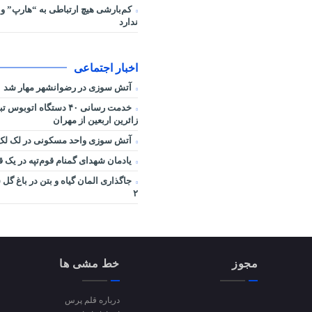
کم‌بارشی هیچ ارتباطی به “هارپ” و 
ندارد
اخبار اجتماعی
آتش سوزی در رضوانشهر مهار شد
خدمت رسانی ۴۰ دستگاه اتوب
زائرین اربعین از مهران
آتش سوزی واحد مسکونی در لک لک 
یادمان شهدای گمنام قوم‌تپه در یک ق
جاگذاری المان گیاه و بتن در باغ گ
۲
مجوز
خط مشی ها
درباره قلم پرس