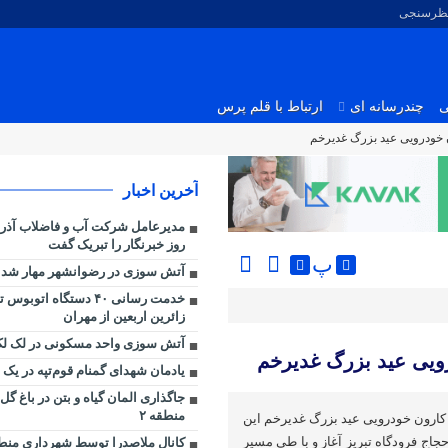
نظرسنجی
ی
چندرسانه ای
ارتباط با قلم پرس
 خودرویی عید بزرگ غدیرخم
آخرین اخبار
مدیرعامل شرکت آب و فاضلاب آذر
روز خبرنگار را تبریک گفت
پ
آتش سوزی در رضوانشهر مهار شد
خدمت رسانی ۴۰ دستگاه اتو
زائرین اربعین از مهران
آتش سوزی واحد مسکونی در لک لک
ویی عید بزرگ غدیرخم
یادمان شهدای گمنام قوم‌تپه در یک 
جاگذاری المان گیاه و بتن در باغ گ
منطقه ۲
کارون خودرویی عید بزرگ غدیرخم این
حجاج فرودگاه تبریز آغاز و با طی مسیر