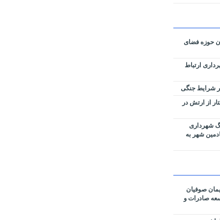
ان حوزه فضای
رداری ارتباط
زی نقشه‌های تفکیکی ۵۹ هکتار از ارتش در
رگ شهرداری
ادمین شهر به
مان صوفیان
وسعه صادرات و