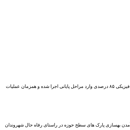
آغاز نورپردازی باغ‌موزه ستارخان شهردار منطقه ۴ تبریز از آغاز عملیات نورپردازی باغ‌موزه ستارخان خبر داد و گفت: این پروژه با پیشرفت فیزیکی ۸۵ درصدی وارد مراحل پایانی اجرا شده و همزمان عملیات
هی فضاهای سبز شهری، از به اجرا درآمدن بهسازی پارک های سطح حوزه در راستای رفاه حال شهروندان