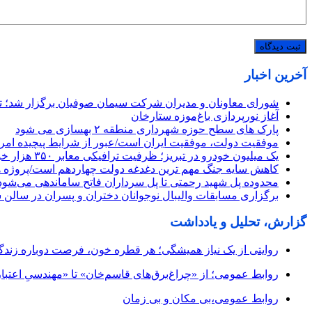
آخرین اخبار
شورای معاونان و مدیران شرکت سیمان صوفیان برگزار شد؛ تأکی
آغاز نورپردازی باغ‌موزه ستارخان
پارک های سطح حوزه شهرداری منطقه ۲ بهسازی می شود
موفقیت دولت، موفقیت ایران است/عبور از شرایط پیچیده امروز
یک میلیون خودرو در تبریز؛ ظرفیت ترافیکی معابر ۳۵۰ هزار خودرو
کاهش سایه جنگ مهم ‌ترین دغدغه دولت چهاردهم است/پروژه 
محدوده پل شهید رحمتی تا پل سرداران فاتح ساماندهی می‌شود
برگزاری مسابقات والیبال نوجوانان دختران و پسران در سالن 
گزارش، تحلیل و یادداشت
روایتی از یک نیاز همیشگی؛ هر قطره خون، فرصت دوباره زند
روابط عمومی؛ از «چراغ‌برق‌های قاسم‌خان» تا «مهندسیِ اعتبار
روابط عمومی،بی مکان و بی زمان