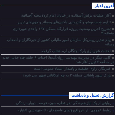
آخرین اخبار
آغاز عملیات تراش آسفالت در خیابان امام (ره) محله آخماقیه
تداوم شست‌وشو و گندزدایی باکس‌های پسماند و جوی‌های تبریز
تشریح آخرین وضعیت پروژه قرارگاه مسکن ۱۹۲ واحدی شهرداری
منطقه ۲
پیام تقدیر رییس‌کل سازمان امور مالیاتی کشور از خبرنگاران و اصحاب
رسانه
احداث شهربازی پارک جنگلی ارم شتاب گرفت
گامی دیگر در مدیریت مهندسی روان‌آب‌ها؛ احداث ۶ حلقه چاه جذبی جدید
در منطقه ۷ تبریز آغاز شد
خبرنگار، راوی حقیقت و پاسدار اعتماد عمومی است
پارک شهید پاشائی منطقه ۲ به چه امکاناتی تجهیز می شود؟
گزارش، تحلیل و یادداشت
روایتی از یک نیاز همیشگی؛ هر قطره خون، فرصت دوباره زندگی
روابط عمومی؛ از «چراغ‌برق‌های قاسم‌خان» تا «مهندسیِ اعتبار»