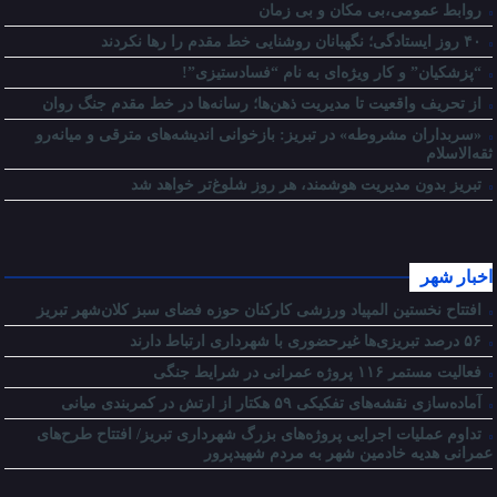
روابط عمومی،بی مکان و بی زمان
۴۰ روز ایستادگی؛ نگهبانان روشنایی خط مقدم را رها نکردند
“پزشکیان” و کار ویژه‌ای به نام “فسادستیزی”!
از تحریف واقعیت تا مدیریت ذهن‌ها؛ رسانه‌ها در خط مقدم جنگ روان
«سربداران مشروطه» در تبریز: بازخوانی اندیشه‌های مترقی و میانه‌رو
ثقه‌الاسلام
تبریز بدون مدیریت هوشمند، هر روز شلوغ‌تر خواهد شد
اخبار شهر
افتتاح نخستین المپیاد ورزشی کارکنان حوزه فضای سبز کلان‌شهر تبریز
۵۶ درصد تبریزی‌ها غیرحضوری با شهرداری ارتباط دارند
فعالیت مستمر ۱۱۶ پروژه عمرانی در شرایط جنگی
آماده‌سازی نقشه‌های تفکیکی ۵۹ هکتار از ارتش در کمربندی میانی
تداوم عملیات اجرایی پروژه‌های بزرگ شهرداری تبریز/ افتتاح طرح‌های
عمرانی هدیه خادمین شهر به مردم شهیدپرور