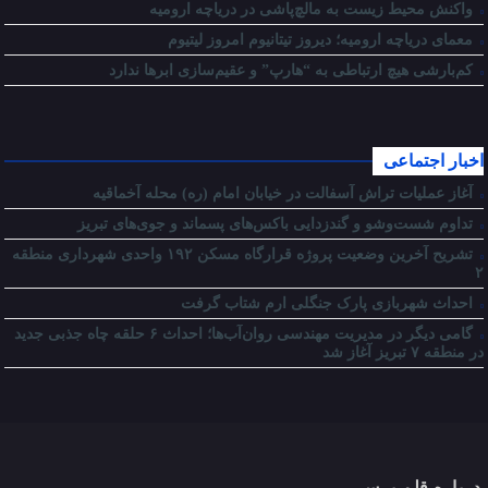
واکنش محیط زیست به مالچ‌پاشی در دریاچه ارومیه
معمای دریاچه ارومیه؛ دیروز تیتانیوم امروز لیتیوم
کم‌بارشی هیچ ارتباطی به “هارپ” و عقیم‌سازی ابرها ندارد
اخبار اجتماعی
آغاز عملیات تراش آسفالت در خیابان امام (ره) محله آخماقیه
تداوم شست‌وشو و گندزدایی باکس‌های پسماند و جوی‌های تبریز
تشریح آخرین وضعیت پروژه قرارگاه مسکن ۱۹۲ واحدی شهرداری منطقه
۲
احداث شهربازی پارک جنگلی ارم شتاب گرفت
گامی دیگر در مدیریت مهندسی روان‌آب‌ها؛ احداث ۶ حلقه چاه جذبی جدید
در منطقه ۷ تبریز آغاز شد
درباره قلم پرس