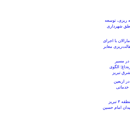
 ریزی، توسعه
اطق شهرداری
رالان با اجرای
الت‌ریزی معابر
در مسیر
‌داغ؛ الگوی
رق تبریز
در اربعین
 خدماتی
برپایی موکب شهرداری منطقه ۳ تبریز
یدان امام حسین