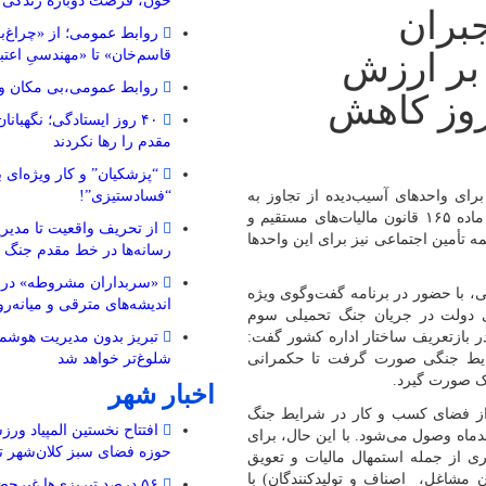
خون، فرصت دوباره زندگی
جبران
روابط عمومی؛ از «چراغ‌ب
 بر ارزش
قاسم‌خان» تا «مهندسیِ اعتب
روابط عمومی،بی مکان و 
ده صادرکنندگان به ۱۵ روز کاهش
۴۰ روز ایستادگی؛ نگهبا
مقدم را رها نکردند
“پزشکیان” و کار ویژه‌ای ب
برای واحدهای آسیب‌دیده از تجاوز به
“فسادستیزی”!
زیرساخت‌های اقتصادی خبر داد و گفت: در کنار استفاده از ظرفیت ماده ۱۶۵ قانون مالیات‌های مستقیم و
از تحریف واقعیت تا مدیری
ه تأمین اجتماعی نیز برای این واحدها
رسانه‌ها در خط مقدم جنگ 
«سربداران مشروطه» در تب
، با حضور در برنامه گفت‌وگوی ویژه
اندیشه‌های مترقی و میانه‌رو 
ی دولت در جریان جنگ تحمیلی سوم
ی ۱۲ روزه و رویکرد دولت در بازتعریف ساختار اداره کشور گفت:
تبریز بدون مدیریت هوشمن
رایط جنگی صورت گرفت تا حکمرانی
شلوغ‌تر خواهد شد
بک صورت گیرد.
اخبار شهر
ی از فضای کسب و کار در شرایط جنگ
افتتاح نخستین المپیاد ورز
دماه وصول می‌شود. با این حال، برای
حوزه فضای سبز کلان‌شهر تب
یری از جمله استمهال مالیات و تعویق
ن مشاغل، اصناف و تولیدکنندگان) با
۵۶ درصد تبریزی‌ها غیرحض