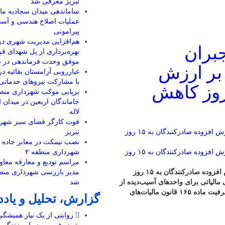
تبریز معرفی شد
ساماندهی میدان سجادیه مارا
عملیات اصلاح هندسی و آسف
پیرامونی
هم‌افزایی مدیریت شهری در
جبران
بهره‌برداری از پل شهدای قره
موفق وحدت فرماندهی در ش
 بر ارزش
غبارروبی آرامستان بقائیه د
با مشارکت نیروهای خدماتی
ده صادرکنندگان به ۱۵ روز کاهش
جاماندگان اربعین در میدان 
لاله
تبریز
نصب نیمکت در معابر جاده 
شهرداری منطقه ۲
مراسم تودیع و معارفه معاو
اعطای اعتبار مالیاتی برای جبران خسارت‌ها / استرداد مالیات بر ارزش افزوده صادرکنندگان به ۱۵ روز
مدیر بازرسی شهرداری منطق
مالیاتی برای واحدهای آسیب‌دیده از
شد
تجاوز به زیرساخت‌های اقتصادی خبر داد و گفت: در کنار استفاده از ظرفیت ماده ۱۶۵ قانون مالیات‌های
گزارش، تحلیل و یاد
روایتی از یک نیاز همیشگ