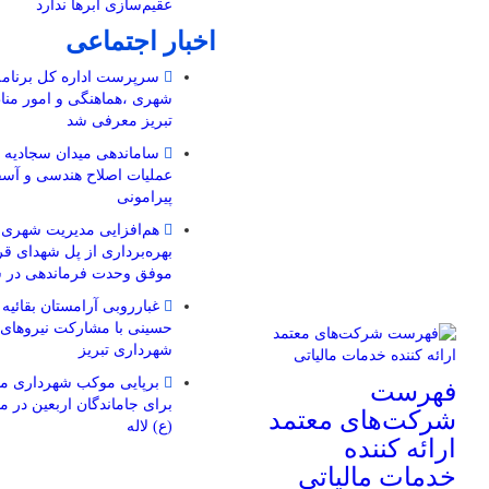
عقیم‌سازی ابرها ندارد
اخبار اجتماعی
سرپرست اداره کل برنامه
شهری ،هماهنگی و امور من
تبریز معرفی شد
ساماندهی میدان سجادیه ما
عملیات اصلاح هندسی و آسف
پیرامونی
هم‌افزایی مدیریت شهری 
بهره‌برداری از پل شهدای قره
موفق وحدت فرماندهی در ش
غبارروبی آرامستان بقائیه 
حسینی با مشارکت نیروهای
شهرداری تبریز
فهرست
برای جاماندگان اربعین در م
شرکت‌های معتمد
(ع) لاله
ارائه کننده
خدمات مالیاتی