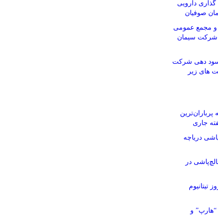
ذاری دارویی
مان صوفیان
و مجمع عمومی
م شرکت سیمان
 سود دهی شرکت
ت های زیر
پرباران‌ترین
ته جاری
اشی دریاچه
چ‌پاشی در
ز تیتانیوم
“هارپ” و