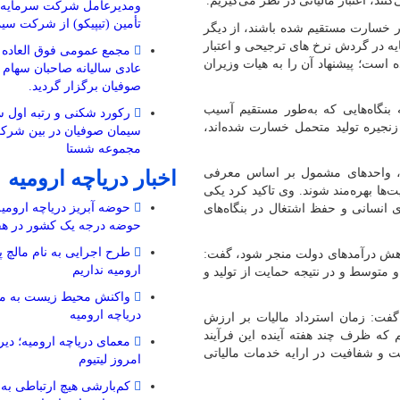
ند، اعتبار مالیاتی در نظر می‌گیریم.
ومدیرعامل شرکت سرمایه گ
تأمین (تیپیکو) از شرکت سی
ر خسارت مستقیم شده باشند، از دیگر
یه در گردش نرخ های ترجیحی و اعتبار
مجمع عمومی فوق العاده 
ه است؛ پیشنهاد آن را به هیات وزیران
عادی سالیانه صاحبان سها
صوفیان برگزار گردید.
ه بنگاه‌هایی که به‌طور مستقیم آسیب
رکورد شکنی و رتبه اول
نجیره تولید متحمل خسارت شده‌اند،
سیمان صوفیان در بین شرک
مجموعه شستا
لت، واحدهای مشمول بر اساس معرفی
اخبار دریاچه ارومیه
‌ها بهره‌مند شوند. وی تاکید کرد یکی
حوضه آبریز دریاچه ارومیه 
 انسانی و حفظ اشتغال در بنگاه‌های
حوضه‌ درجه یک کشور در هف
طرح اجرایی به نام مالچ پ
کاهش درآمدهای دولت منجر شود، گفت:
ارومیه نداریم
و متوسط و در نتیجه حمایت از تولید و
واکنش محیط زیست به مال
دریاچه ارومیه
 گفت: زمان استرداد مالیات بر ارزش
 و در تلاش هستیم که ظرف چند هفته آینده این فرآیند
معمای دریاچه ارومیه؛ دیرو
 و شفافیت در ارایه خدمات مالیاتی
امروز لیتیوم
کم‌بارشی هیچ ارتباطی به 