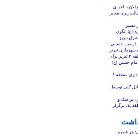
لان با اجرای
الت‌ریزی معابر
 مسیر
‌داغ؛ الگوی
رق تبریز
ر اربعین حسینی
 شهرداری تبریز
برپایی موکب شهرداری منطقه ۳ تبریز برای
امام حسین (ع)
فوت کارگر فضای سبز شهرداری منطقه ۶
ائل گلی توسط
ن ترافیک و
ه یک برگزار
داشت
ی؛ هر قطره