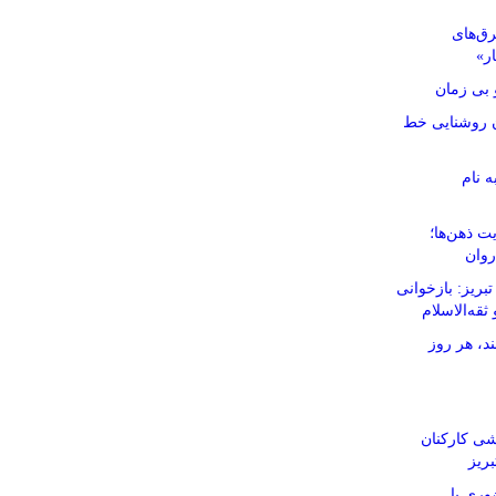
رق‌های
ار»
بی زمان
نان روشنایی خط
ه نام
ت ذهن‌ها؛
روان
ریز: بازخوانی
ثقه‌الاسلام
د، هر روز
شی کارکنان
ریز
وری با