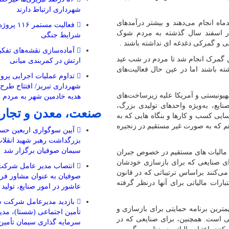
شهرداری ارتباط دارند
ه انجام می‌دهند و بیشتر درآمدهای
فعالیت مستم
 در اسفند سال گذشته به مردم شوک
شرایط جنگی
اتی و گمرکی دغدغه ای نداشته باشند .
نین گمرک انجام شد تا مردم در شب عید
ارتش در کمربندی میانی
ه باشند اما در عین حال فعالیت‌های
تداوم عملیات اجرایی پروژ
شهرداری تبریز/ افتتاح طرح
صهیونیستی و آمریکا علیه زیرساخت‌های
هدیه خادمین شهر به مردم 
ایع، به‌ویژه واحدهای تولیدی بزرگ،
صنعت، معدن و تجار
ی کسب و کارها و بنگاه هایی که به
م که به صورت غیر مستقیم در زنجیره
آیین سوگواری اربعین حسی
بزرگداشت رهبر شهید انقل
سیمان صوفیان برگزار شد
 تاکید به استفاده ازظرفیت های قانونی ماده ۱۶۵ قانون مالیات های مستقیم در خصوص جبران
ی صنایعی که برای بازسازی خودشان
انتصاب مدیر عامل شرکت
می‌کنند براساس ترتیباتی که در قانون
صوفیان به عنوان مشاور فرم
رات مالیاتی برای آنها درنظر گرفته
عاشور در امور صنایع، تولید
بازدید مدیرعامل شرکت س
ترین برنامه حمایتی برای بازسازی و
تأمین اجتماعی (شستا)، مد
ی است. همچنین، برای صنایعی که در
سرمایه گذاری سیمان تأمین 