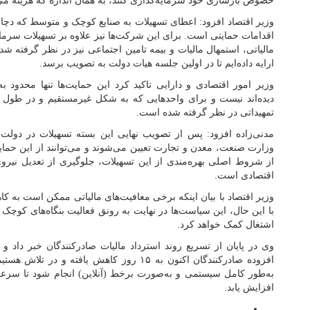
خصوص بازسازی خود سرمایه‌گذاری کنند، به همان اندازه که هزینه می‌کن
وزیر اقتصاد افزود: اعطای تسهیلات به صنایع کوچک و متوسط که دچا
اقدامات حمایتی است. برای این شرکت‌ها نیز علاوه بر تسهیلات سرما
مالیاتی، استمهال مالیات و بیمه تامین اجتماعی نیز در نظر گرفته شد
ارایه داده‌ایم تا در اولین جلسه هیات دولت به تصویب برسد.
وزیر امور اقتصادی و دارایی تاکید کرد این حمایت‌ها تنها محدود ب
دیده‌اند نیست و برای واحدهایی که به شکل غیرمستقیم و در طول ز
تمهیداتی در نظر گرفته شده است.
مدنی‌زاده افزود: پس از تصویب نهایی این بسته تسهیلات در دو
وزارت صنعت، معدن و تجارت تعیین می‌شوند و می‌توانند از این حمایت
از شروط اصلی بهره‌مندی از این تسهیلات، جلوگیری از تعدیل نیروی
اقتصادی است.
وزیر اقتصاد با بیان اینکه برخی معافیت‌های مالیاتی ممکن است به 
با این حال، این سیاست‌ها در نهایت به رونق فعالیت بنگاه‌های کوچک 
اشتغال کمک خواهد کرد.
وی در پایان از تسریع روند استرداد مالیات صادرکنندگان خبر داد و
افزوده صادرکنندگان اکنون به ۱۵ روز کاهش یافته
به‌طور کامل سیستمی و به‌صورت برخط (آنلاین) انجام شود تا سرعت
افزایش یابد.