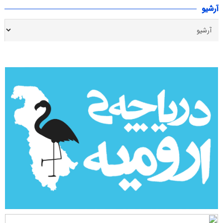
آرشیو