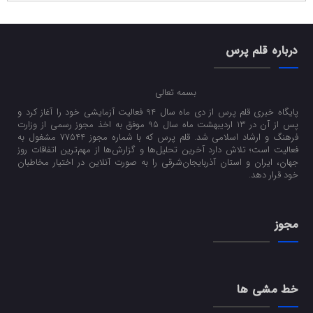
درباره قلم پرس
بسمه تعالی
پایگاه خبری قلم پرس از دی ماه سال 94 فعالیت آزمایشی خود را آغاز کرد و
پس از آن در 13 اردیبهشت ماه سال 95 موفق به اخذ مجوز رسمی از وزارت
فرهنگ و ارشاد اسلامی شد. قلم پرس که با شماره مجوز 77544 مشغول به
فعالیت است؛ تلاش دارد آخرین تحلیل‌ها و گزارش‌ها از مهم‌ترین اتفاقات روز
جهان، ایران و استان آذربایجان‌شرقی را به صورت آنلاین در اختیار مخاطبان
خود قرار دهد.
مجوز
خط مشی ها