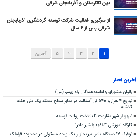
بین تاتارستان و آذربایجان شرقی
از سرگیری فعالیت شرکت توسعه گردشگری آذربایجان
شرقی پس از ۶ سال
1
2
3
4
5
آخرین
آخرین اخبار
بانوان عاشورایی؛ ادامه‌دهندگان راه زینب (س)
توزیع ۴ هزار و ۵۴۵ تن آسفالت در معابر سطح منطقه یک طی هفته
گذشته
تبریز؛ از شهر مقاومت تا پایتخت روایت توسعه
کارگاه آموزشی "تغذیه با شیر مادر"
توقیف ۱۳ دستگاه ماینر غیرمجاز از یک واحد مسکونی در محدوده قراملک